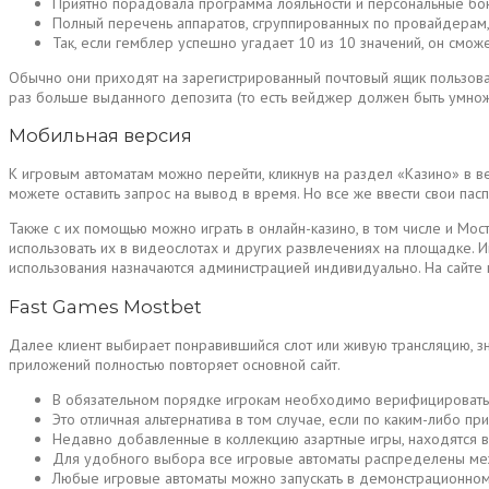
Приятно порадовала программа лояльности и персональные бон
Полный перечень аппаратов, сгруппированных по провайдерам, 
Так, если гемблер успешно угадает 10 из 10 значений, он смо
Обычно они приходят на зарегистрированный почтовый ящик пользов
раз больше выданного депозита (то есть вейджер должен быть умнож
Мобильная версия
К игровым автоматам можно перейти, кликнув на раздел «Казино» в ве
можете оставить запрос на вывод в время. Но все же ввести свои п
Также с их помощью можно играть в онлайн-казино, в том числе и Мост
использовать их в видеослотах и других развлечениях на площадке. 
использования назначаются администрацией индивидуально. На сайт
Fast Games Mostbet
Далее клиент выбирает понравившийся слот или живую трансляцию, зна
приложений полностью повторяет основной сайт.
В обязательном порядке игрокам необходимо верифицировать 
Это отличная альтернатива в том случае, если по каким-либо п
Недавно добавленные в коллекцию азартные игры, находятся в
Для удобного выбора все игровые автоматы распределены межд
Любые игровые автоматы можно запускать в демонстрационном 