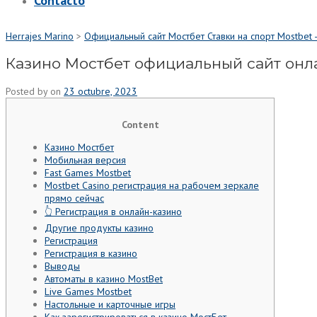
Contacto
Herrajes Marino
>
Официальный сайт Мостбет Ставки на спорт Mostbet 
Казино Мостбет официальный сайт онл
Posted by
on
23 octubre, 2023
Content
Казино Мостбет
Мобильная версия
Fast Games Mostbet
Mostbet Casino регистрация на рабочем зеркале
прямо сейчас
👆 Регистрация в онлайн-казино
Другие продукты казино
Регистрация
Регистрация в казино
Выводы
Автоматы в казино MostBet
Live Games Mostbet
Настольные и карточные игры
Как зарегистрироваться в казино МостБет