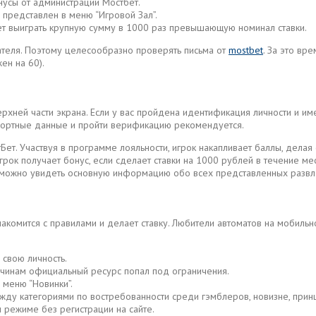
усы от администрации Мостбет.
представлен в меню “Игровой Зал”.
жет выиграть крупную сумму в 1000 раз превышающую номинал ставки.
ателя. Поэтому целесообразно проверять письма от
mostbet
. За это вр
ен на 60).
рхней части экрана. Если у вас пройдена идентификация личности и име
аспортные данные и пройти верификацию рекомендуется.
Бет. Участвуя в программе лояльности, игрок накапливает баллы, делая
Игрок получает бонус, если сделает ставки на 1000 рублей в течение 
е можно увидеть основную информацию обо всех представленных развл
комится с правилами и делает ставку. Любители автоматов на мобильном
свою личность.
ричинам официальный ресурс попал под ограничения.
 меню “Новинки”.
у категориями по востребованности среди гэмблеров, новизне, принц
режиме без регистрации на сайте.