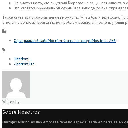
Не смотря на то, что лицензия Кюрасао не защищает клиента в
Что касается минимальной суммы для вывода, то она определяе
Также связаться с консультантами можно по WhatsApp и телефону. Но
ответы на вопросы. Большинство проблем решается после изучения 
Официальный сайт Мостбет Ставки на спорт Mostbet - 756
kingdom
kingdom UZ
Written by
Sobre Nosotros
Herrajes Marino es una empresa familiar especializada en herrajes en gene