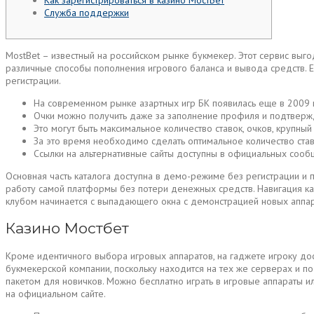
Служба поддержки
MostBet – известный на российском рынке букмекер. Этот сервис выг
различные способы пополнения игрового баланса и вывода средств. 
регистрации.
На современном рынке азартных игр БК появилась еще в 2009 
Очки можно получить даже за заполнение профиля и подтверж
Это могут быть максимальное количество ставок, очков, крупны
За это время необходимо сделать оптимальное количество став
Ссылки на альтернативные сайты доступны в официальных сообщ
Основная часть каталога доступна в демо-режиме без регистрации и
работу самой платформы без потери денежных средств. Навигация ка
клубом начинается с выпадающего окна с демонстрацией новых аппар
Казино Мостбет
Кроме идентичного выбора игровых аппаратов, на гаджете игроку дост
букмекерской компании, поскольку находится на тех же серверах и 
пакетом для новичков. Можно бесплатно играть в игровые аппараты и
на официальном сайте.