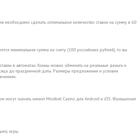
емя необходимо сделать оптимальное количество ставок на сумму в 60
ется минимальная сумма на счету (100 российских рублей), то вы
 ставки в автоматах. Коины можно обменять на реальные деньги и
месяца до праздничной даты. Размеры предложения и условия
ечениях.
 могут скачать клиент Mostbet Casino для Android и iOS. Функционал
ипу игры.