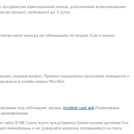
 и продвинутая навигационная панель, дополненная всевозможными
огда процесс затягивался до 5 суток.
ыплатам меня никогда не обманывали, не кидали. Если и можно
 решить спорный вопрос. Приятно порадовала программа лояльности и
ировался в онлайн-казино Мостбет.
аптированы под небольшие экраны.
mostbet cash apk
Реализованы
т квалификацию.
сии сайта. В MB Casino всего представлено более восьми десятков live
удьте внимательны и не доверяйте каждому попавшемуся на глаза