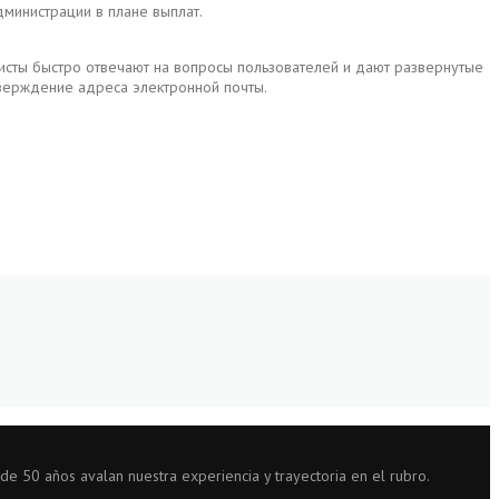
дминистрации в плане выплат.
листы быстро отвечают на вопросы пользователей и дают развернутые
верждение адреса электронной почты.
 de 50 años avalan nuestra experiencia y trayectoria en el rubro.