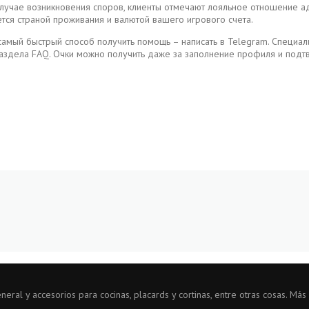
 случае возникновения споров, клиенты отмечают лояльное отношение а
тся страной проживания и валютой вашего игрового счета.
 самый быстрый способ получить помощь – написать в Telegram. Специа
раздела FAQ. Очки можно получить даже за заполнение профиля и подт
ral y accesorios para cocinas, placards y cortinas, entre otras cosas. Más