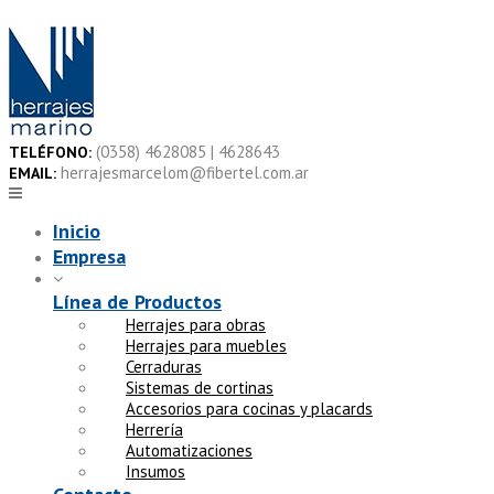
Skip
to
content
(0358) 4628085 | 4628643
TELÉFONO:
herrajesmarcelom@fibertel.com.ar
EMAIL:
Inicio
Empresa
Línea de Productos
Herrajes para obras
Herrajes para muebles
Cerraduras
Sistemas de cortinas
Accesorios para cocinas y placards
Herrería
Automatizaciones
Insumos