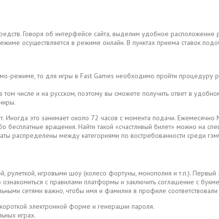
средств. Говоря об интерфейсе сайта, выделим удобное расположение р
ежиме осуществляется в режиме онлайн. В пунктах приема ставок подоб
емо-режиме, то для игры в Fast Games необходимо пройти процедуру р
в том числе и на русском, поэтому вы сможете получить ответ в удобн
ниры.
ут. Иногда это занимает около 72 часов с момента подачи. Ежемесячно
ибо бесплатные вращения. Найти такой «счастливый билет» можно на сп
маты распределены между категориями по востребованности среди гэмб
й, рулеткой, игровыми шоу (колесо фортуны, монополия и т.п.). Первы
ознакомиться с правилами платформы и заключить соглашение с букме
льными сетями важно, чтобы имя и фамилия в профиле соответствовали 
короткой электронной форме и генерации пароля.
ьных играх.