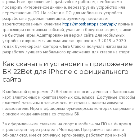
игрока. Если приложение Ligastavok не работает, необходимо
проверить Интернет-соединение, перезагрузить устройство или
переустановить ПО. На сайте и в ПО для мобильных устройств
разработана удобная навигация. Букмекер предлагает
зарегистрированным клиентам
https://mostbettopz.com/apk/
прямые
трансляции спортивных событий, участие в бонусных акциях, ставки
на быстрые игры. Адаптированная версия сайта для мобильных
устройств открывается автоматически при входе. В 2019 и 2020
годах букмекерская контора «Лига Ставок» получала награды за
разработку лучшего мобильного приложения для ставок на спорт.
Как скачать и установить приложение
БК 22Bet для iPhone с официального
сайта
В мобильной программе 22Bet можно вносить депозит с банковских
карт, электронных и криптовалютных кошельков. Доступные способы
платежей различны в зависимости от страны и валюты аккаунта
пользователя. Игра в офшорных букмекерских конторах сопряжена
с риском мошенничества со стороны БК.
За оформленными ставками на спорт в мобильном ПО на Андроид
игрок следит через раздел «Мои пари». Программы постоянно
обновляются, имеют отличную эргономику, работают при низкой