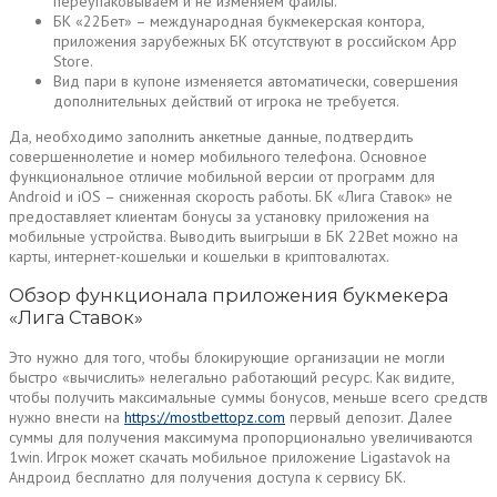
переупаковываем и не изменяем файлы.
БК «22Бет» – международная букмекерская контора,
приложения зарубежных БК отсутствуют в российском App
Store.
Вид пари в купоне изменяется автоматически, совершения
дополнительных действий от игрока не требуется.
Да, необходимо заполнить анкетные данные, подтвердить
совершеннолетие и номер мобильного телефона. Основное
функциональное отличие мобильной версии от программ для
Android и iOS – сниженная скорость работы. БК «Лига Ставок» не
предоставляет клиентам бонусы за установку приложения на
мобильные устройства. Выводить выигрыши в БК 22Bet можно на
карты, интернет-кошельки и кошельки в криптовалютах.
Обзор функционала приложения букмекера
«Лига Ставок»
Это нужно для того, чтобы блокирующие организации не могли
быстро «вычислить» нелегально работающий ресурс. Как видите,
чтобы получить максимальные суммы бонусов, меньше всего средств
нужно внести на
https://mostbettopz.com
первый депозит. Далее
суммы для получения максимума пропорционально увеличиваются
1win. Игрок может скачать мобильное приложение Ligastavok на
Андроид бесплатно для получения доступа к сервису БК.