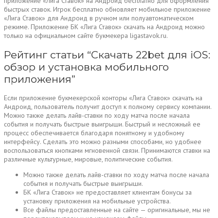
приложение «Лига Ставок» на Андроид бесплатно для оформления
быстрых ставок. Игрок бесплатно обновляет мобильное приложение
«Лига Ставок» для Андроид в ручном или полуавтоматическом
режиме. Приложение БК «Лига Ставок» скачать на Андроид можно
только на официальном сайте букмекера ligastavok.ru.
Рейтинг статьи “Скачать 22bet для iOS:
обзор и установка мобильного
приложения”
Если приложение букмекерской конторы «Лига Ставок» скачать на
Андроид, пользователь получит доступ к полному сервису компании.
Можно также делать лайв-ставки по ходу матча после начала
события и получать быстрые выигрыши. Быстрый и несложный ее
процесс обеспечивается благодаря понятному и удобному
интерфейсу. Сделать это можно разными способами, но удобнее
воспользоваться кнопками мгновенной связи. Принимаются ставки на
различные культурные, мировые, политические события.
Можно также делать лайв-ставки по ходу матча после начала
события и получать быстрые выигрыши.
БК «Лига Ставок» не предоставляет клиентам бонусы за
установку приложения на мобильные устройства.
Все файлы предоставленные на сайте — оригинальные, мы не