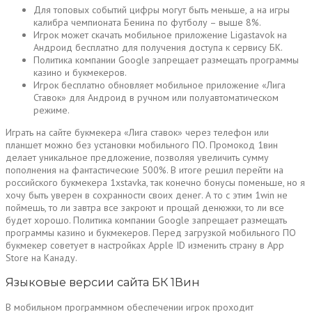
Для топовых событий цифры могут быть меньше, а на игры
калибра чемпионата Бенина по футболу – выше 8%.
Игрок может скачать мобильное приложение Ligastavok на
Андроид бесплатно для получения доступа к сервису БК.
Политика компании Google запрещает размещать программы
казино и букмекеров.
Игрок бесплатно обновляет мобильное приложение «Лига
Ставок» для Андроид в ручном или полуавтоматическом
режиме.
Играть на сайте букмекера «Лига ставок» через телефон или
планшет можно без установки мобильного ПО. Промокод 1вин
делает уникальное предложение, позволяя увеличить сумму
пополнения на фантастические 500%. В итоге решил перейти на
российского букмекера 1xstavka, так конечно бонусы поменьше, но я
хочу быть уверен в сохранности своих денег. А то с этим 1win не
поймешь, то ли завтра все закроют и прощай денюжки, то ли все
будет хорошо. Политика компании Google запрещает размещать
программы казино и букмекеров. Перед загрузкой мобильного ПО
букмекер советует в настройках Apple ID изменить страну в App
Store на Канаду.
Языковые версии сайта БК 1Вин
В мобильном программном обеспечении игрок проходит