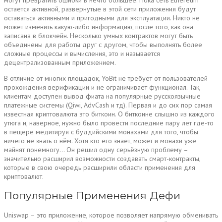
могут превратить ошибки в нечто большее. Пока сеть Ethereum
остается активной, развернутые в этой сети приложения будут
оставаться активными и пригодными для эксплуатации. Никто не
может изменить какую-либо информацию, после того, как она
записана в блокчейн. Несколько умных контрактов могут быть
объединены для работы друг с другом, чтобы выполнять более
сложные процессы и вычисления, это и называется
децентрализованным приложением.
В отличие от многих площадок, YoBit не требует от пользователей
прохождения верификации и не ограничивает функционал. Так,
клиентам доступен вывод фиата на популярные русскоязычные
платежные системы (Qiwi, AdvCash и тд). Первая и до сих пор самая
известная криптовалюта это биткоин. О биткоине слышно из каждого
утюга и, наверное, нужно было провести последние пару лет где-то
в пещере медитируя с буддийскими монахами для того, чтобы
ничего не знать о нём. Хотя кто его знает, может и монахи уже
майнят понемногу… Он решил одну серьёзную проблему –
значительно расширил возможности создавать смарт-контракты,
которые в свою очередь расширили области применения для
криптовалют.
Популярные Применения Дефи
Uniswap – это приложение, которое позволяет напрямую обменивать