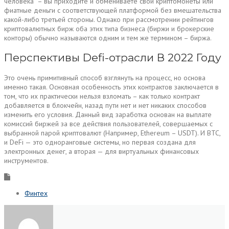
человека” – вы приходите и обмениваете свои криптомонеты или
фиатные деньги с соответствующей платформой без вмешательства
какой-либо третьей стороны. Однако при рассмотрении рейтингов
криптовалютных бирж оба этих типа бизнеса (биржи и брокерские
конторы) обычно называются одним и тем же термином – биржа.
Перспективы Defi-отрасли В 2022 Году
Это очень примитивный способ взглянуть на процесс, но основа
именно такая. Основная особенность этих контрактов заключается в
том, что их практически нельзя взломать – как только контракт
добавляется в блокчейн, назад пути нет и нет никаких способов
изменить его условия. Данный вид заработка основан на выплате
комиссий биржей за все действия пользователей, совершаемых с
выбранной парой криптовалют (Например, Ethereum – USDT). И BTC,
и DeFi — это одноранговые системы, но первая создана для
электронных денег, а вторая — для виртуальных финансовых
инструментов.
Финтех