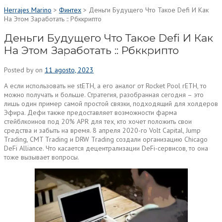
Herrajes Marino
>
Финтех
>
Деньги Будущего Что Такое Defi И Как
На Этом Заработать :: Рбккрипто
Деньги Будущего Что Такое Defi И Как
На Этом Заработать :: Рбккрипто
Posted by
on
11 agosto, 2023
А если использовать не stETH, а его аналог от Rocket Pool rETH, то
можно получать и больше. Стратегия, разобранная сегодня – это
лишь один пример самой простой связки, подходящий для холдеров
Эфира. Дефи также предоставляет возможности фарма
стейблкоинов под 20% APR для тех, кто хочет положить свои
средства и забыть на время. 8 апреля 2020-го Volt Capital, Jump
Trading, CMT Trading и DRW Trading создали организацию Chicago
DeFi Alliance. Что касается децентрализации DeFi-сервисов, то она
тоже вызывает вопросы.