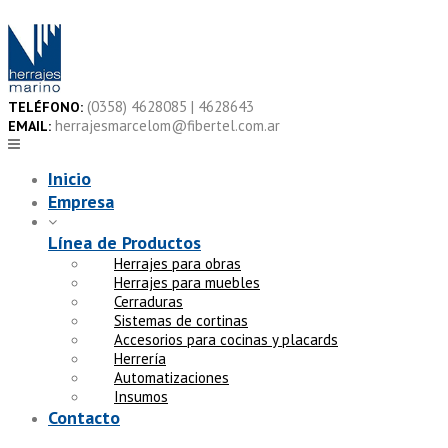
Skip
to
content
(0358) 4628085 | 4628643
TELÉFONO:
herrajesmarcelom@fibertel.com.ar
EMAIL:
Inicio
Empresa
Línea de Productos
Herrajes para obras
Herrajes para muebles
Cerraduras
Sistemas de cortinas
Accesorios para cocinas y placards
Herrería
Automatizaciones
Insumos
Contacto