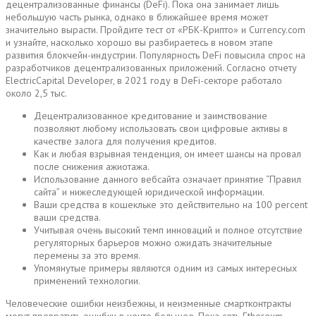
децентрализованные финансы (DeFi). Пока она занимает лишь
небольшую часть рынка, однако в ближайшее время может
значительно вырасти. Пройдите тест от «РБК-Крипто» и Currency.com
и узнайте, насколько хорошо вы разбираетесь в новом этапе
развития блокчейн-индустрии. Популярность DeFi повысила спрос на
разработчиков децентрализованных приложений. Согласно отчету
ElectricCapital Developer, в 2021 году в DeFi-секторе работало
около 2,5 тыс.
Децентрализованное кредитование и заимствование
позволяют любому использовать свои цифровые активы в
качестве залога для получения кредитов.
Как и любая взрывная тенденция, он имеет шансы на провал
после снижения ажиотажа.
Использование данного вебсайта означает принятие “Правил
сайта” и нижеследующей юридической информации.
Ваши средства в кошекльке это действительно на 100 percent
ваши средства.
Учитывая очень высокий темп инноваций и полное отсутствие
регуляторных барьеров можно ожидать значительные
перемены за это время.
Упомянутые примеры являются одним из самых интересных
применений технологии.
Человеческие ошибки неизбежны, и неизменные смартконтракты