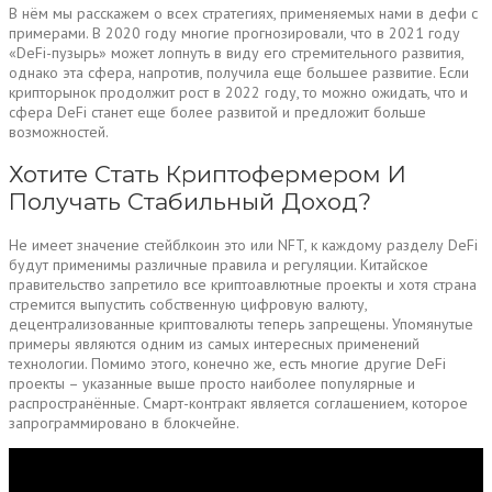
В нём мы расскажем о всех стратегиях, применяемых нами в дефи с
примерами. В 2020 году многие прогнозировали, что в 2021 году
«DeFi-пузырь» может лопнуть в виду его стремительного развития,
однако эта сфера, напротив, получила еще большее развитие. Если
крипторынок продолжит рост в 2022 году, то можно ожидать, что и
сфера DeFi станет еще более развитой и предложит больше
возможностей.
Хотите Стать Криптофермером И
Получать Стабильный Доход?
Не имеет значение стейблкоин это или NFT, к каждому разделу DeFi
будут применимы различные правила и регуляции. Китайское
правительство запретило все криптоавлютные проекты и хотя страна
стремится выпустить собственную цифровую валюту,
децентрализованные криптовалюты теперь запрещены. Упомянутые
примеры являются одним из самых интересных применений
технологии. Помимо этого, конечно же, есть многие другие DeFi
проекты – указанные выше просто наиболее популярные и
распространённые. Смарт-контракт является соглашением, которое
запрограммировано в блокчейне.