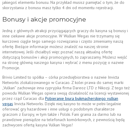
jakiegoś elementu bonusu. Na przykład musisz pamiętać o tym, że do
skorzystania z bonusu masz tylko 4 dni od momentu rejestracji.
Bonusy i akcje promocyjne
Jedną z głównych atrakcji przyciągających graczy do kasyna są bonusy i
inne ciekawe akcje promocyjne. W Wulkan Wegas nie trzymamy się
kurczowo ciągle tego samego rozwiązania i często zmieniamy naszą
ofertę. Bieżące informacje możesz znaleźć na naszej stronie
internetowej. Jeśli chciałbyś więc poznać naszą aktualną ofertę
dotyczącą bonusów i akcji promocyjnych, to zapraszamy. Możesz wejść
na stronę główną naszego kasyna i wybrać z menu pozycję o nazwie
Promocje.
Brivio Limited to spółka – córka przedsiębiorstwa o nazwie Invicta
Networks zlokalizowanego w Curacao. Z kolei prawa do samej marki
„Vulkan” zachowuje inna cypryjska firma Dareoz LTD z Nikozji. Z tego też
powodu Wulkan Wegas opiera swoją działalność na licencji wystawionej
przez rząd Curacao dla
Pobieranie biura bukmacherskiego vulkan
vegas
Invicta Networks. Dzięki niej kasyno to może w pełni legalnie
oferować gry hazardowe i inne usługi o podobnym charakterze
graczom z Europy, w tym także i Polski. Fani grania za darmo lub na
prawdziwe pieniądze na telefonach komórkowych, z pewnością będą
zachwyceni ofertą kasyna Vulkan Vegas!