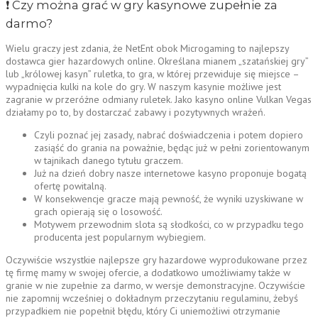
❗ Czy można grać w gry kasynowe zupełnie za
darmo?
Wielu graczy jest zdania, że NetEnt obok Microgaming to najlepszy
dostawca gier hazardowych online. Określana mianem „szatańskiej gry”
lub „królowej kasyn” ruletka, to gra, w której przewiduje się miejsce –
wypadnięcia kulki na kole do gry. W naszym kasynie możliwe jest
zagranie w przeróżne odmiany ruletek. Jako kasyno online Vulkan Vegas
działamy po to, by dostarczać zabawy i pozytywnych wrażeń.
Czyli poznać jej zasady, nabrać doświadczenia i potem dopiero
zasiąść do grania na poważnie, będąc już w pełni zorientowanym
w tajnikach danego tytułu graczem.
Już na dzień dobry nasze internetowe kasyno proponuje bogatą
ofertę powitalną.
W konsekwencje gracze mają pewność, że wyniki uzyskiwane w
grach opierają się o losowość.
Motywem przewodnim slota są słodkości, co w przypadku tego
producenta jest popularnym wybiegiem.
Oczywiście wszystkie najlepsze gry hazardowe wyprodukowane przez
tę firmę mamy w swojej ofercie, a dodatkowo umożliwiamy także w
granie w nie zupełnie za darmo, w wersje demonstracyjne. Oczywiście
nie zapomnij wcześniej o dokładnym przeczytaniu regulaminu, żebyś
przypadkiem nie popełnił błędu, który Ci uniemożliwi otrzymanie