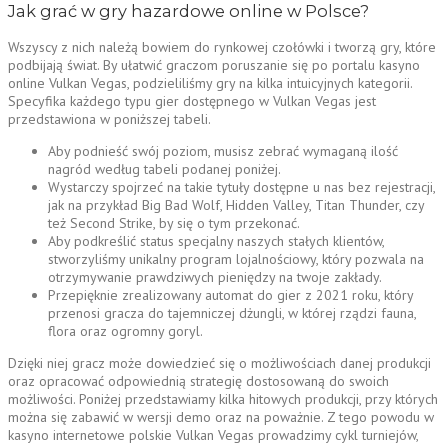
Jak grać w gry hazardowe online w Polsce?
Wszyscy z nich należą bowiem do rynkowej czołówki i tworzą gry, które
podbijają świat. By ułatwić graczom poruszanie się po portalu kasyno
online Vulkan Vegas, podzieliliśmy gry na kilka intuicyjnych kategorii.
Specyfika każdego typu gier dostępnego w Vulkan Vegas jest
przedstawiona w poniższej tabeli.
Aby podnieść swój poziom, musisz zebrać wymaganą ilość
nagród według tabeli podanej poniżej.
Wystarczy spojrzeć na takie tytuły dostępne u nas bez rejestracji,
jak na przykład Big Bad Wolf, Hidden Valley, Titan Thunder, czy
też Second Strike, by się o tym przekonać.
Aby podkreślić status specjalny naszych stałych klientów,
stworzyliśmy unikalny program lojalnościowy, który pozwala na
otrzymywanie prawdziwych pieniędzy na twoje zakłady.
Przepięknie zrealizowany automat do gier z 2021 roku, który
przenosi gracza do tajemniczej dżungli, w której rządzi fauna,
flora oraz ogromny goryl.
Dzięki niej gracz może dowiedzieć się o możliwościach danej produkcji
oraz opracować odpowiednią strategię dostosowaną do swoich
możliwości. Poniżej przedstawiamy kilka hitowych produkcji, przy których
można się zabawić w wersji demo oraz na poważnie. Z tego powodu w
kasyno internetowe polskie Vulkan Vegas prowadzimy cykl turniejów,