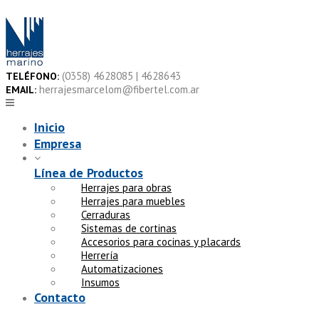
Skip
to
content
(0358) 4628085 | 4628643
TELÉFONO:
herrajesmarcelom@fibertel.com.ar
EMAIL:
Inicio
Empresa
Línea de Productos
Herrajes para obras
Herrajes para muebles
Cerraduras
Sistemas de cortinas
Accesorios para cocinas y placards
Herrería
Automatizaciones
Insumos
Contacto