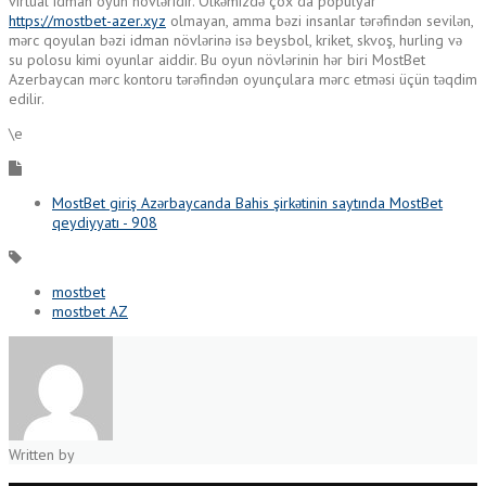
virtual idman oyun növləridir. Ölkəmizdə çox da populyar
https://mostbet-azer.xyz
olmayan, amma bəzi insanlar tərəfindən sevilən,
mərc qoyulan bəzi idman növlərinə isə beysbol, kriket, skvoş, hurling və
su polosu kimi oyunlar aiddir. Bu oyun növlərinin hər biri MostBet
Azerbaycan mərc kontoru tərəfindən oyunçulara mərc etməsi üçün təqdim
edilir.
\e
MostBet giriş Azərbaycanda Bahis şirkətinin saytında MostBet
qeydiyyatı - 908
mostbet
mostbet AZ
Written by