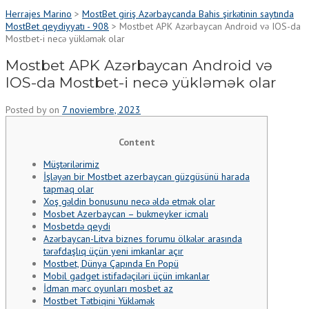
Herrajes Marino
>
MostBet giriş Azərbaycanda Bahis şirkətinin saytında
MostBet qeydiyyatı - 908
>
Mostbet APK Azərbaycan Android və IOS-da
Mostbet-i necə yükləmək olar
Mostbet APK Azərbaycan Android və
IOS-da Mostbet-i necə yükləmək olar
Posted by
on
7 noviembre, 2023
Content
Müştərilərimiz
İşləyən bir Mostbet azerbaycan güzgüsünü harada
tapmaq olar
Xoş gəldin bonusunu necə əldə etmək olar
Mosbet Azerbaycan – bukmeyker icmalı
Mosbetdə qeydi
Azərbaycan-Litva biznes forumu ölkələr arasında
tərəfdaşlıq üçün yeni imkanlar açır
Mostbet, Dünya Çapında En Popü
Mobil gadget istifadəçiləri üçün imkanlar
İdman mərc oyunları mosbet az
Mostbet Tətbiqini Yükləmək