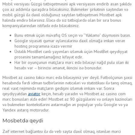
Mobil versiyası Güzgü tətbiqetməsini apk versiyasını endirib asan şəkildə
çox az addımla quraşdıra biləcəksiniz. Bukmeker şirkətinin saytından və
mobil güzgü ilə daxil olduğunuz saytdan tətbiqetməni Mostbet apk
halında endirə bilərsiniz. Eləcə də siz tətbiqlərdə olan bir sıra bonus
kompaniyalarından istifadə edə biləcəksiniz.
Bunu etmək üçün müvafiq OS seçin və “Yükləmə” düyməsini basın.
Google siyasəti qumar əyləncələrinə daxil olmağa imkan verən
hostinq proqramına icazə vermir
Üstəlik MostBet canlı yayımları izləmək üçün MostBet qeydiyyat
prosesini tamamlamağınız kifayət edir.
Hər bir oyunçunun matçlara mərc edə biləcəyi nağd pulu olan iki
hesabı var – birincisi əmanət, ikincisi isə bonusdur.
Mostbet az casino təkcə mərc edə biləcəyiniz yer deyil. Futbolçunun şəxsi
hesabında fərdi idman tədbirlərinin nəticələri və statistikası ilə tanış olmaq,
real vaxt rejimində matçların gedişini izləmək imkanı var. Sonra
qeydiyyatdan
aviator
keçin, hesab yaradın və Mostbet az casino com
mərc bonusları əldə edin! Mostbet az 90 güzgülərini və onlayn kazinoları
və bukmeker kontekstlərini axtarmağın ən populyar yolu Google və ya
Yandex axtarış motorudur.
Mosbetdə qeydi
Zəif internet bağlantısı ilə də veb sayta daxil olmaq, istənilən mərci