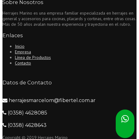
Sobre Nosotros
Herrajes Marino es una empresa familiar especializada en herrajes en
general y accesorios para cocinas, placards y cortinas, entre otras cosas.
Más de 50 años avalan nuestra experiencia y trayectoria en el rubro.
Enlaces
Inicio
Empresa
Línea de Productos
Contacto
Datos de Contacto
herrajesmarcelom@fibertel.com.ar
(0358) 4628085
(0358) 4628643
Copyright © 2019 Herrajes Marino