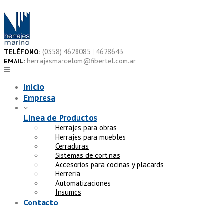
Skip
to
content
(0358) 4628085 | 4628643
TELÉFONO:
herrajesmarcelom@fibertel.com.ar
EMAIL:
Inicio
Empresa
Línea de Productos
Herrajes para obras
Herrajes para muebles
Cerraduras
Sistemas de cortinas
Accesorios para cocinas y placards
Herrería
Automatizaciones
Insumos
Contacto