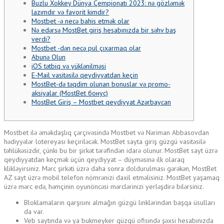
Buzlu Xokkey Dünya Çempionatı 2023: nə gözləmək
lazımdır və favorit kimdir?
Mostbet -ə necə bahis etmək olar
Nə edərsə MostBet giriş hesabınızda bir səhv baş
verdi?
Mostbet -dən necə pul çıxarmaq olar
Abunə Olun
iOS tətbiq və yüklənilməsi
E-Mail vasitəsilə qeydiyyatdan keçin
MostBet-də təqdim olunan bonuslar və promo-
aksiyalar (MostBet бонус)
MostBet Giriş – Mostbet qeydiyyat Azərbaycan
Mostbet ilə əməkdaşlıq çərçivəsində Mostbet və Nəriman Abbasovdan
hədiyyələr lotereyası keçiriləcək. MostBet sayta giriş güzgü vasitəsilə
təhlükəsizdir, çünki bu bir şirkət tərəfindən idarə olunur. MostBet sayt üzrə
qeydiyyatdan keçmək üçün qeydiyyat – düyməsinə ilk olaraq
klikləyirsiniz. Mərc şirkəti üzrə daha sonra doldurulması gərəkən, MostBet
AZ sayt üzrə mobil telefon nömrənizi daxil etməlisiniz. MostBet yaşamaq
üzrə mərc edə, həmçinin oyunöncəsi mərclərinizi yerləşdirə bilərsiniz.
Bloklamaların qarşısını almağın güzgü linklərindən başqa üsulları
da var.
Veb saytında və ya bukmeyker güzgü ofisində şəxsi hesabınızda