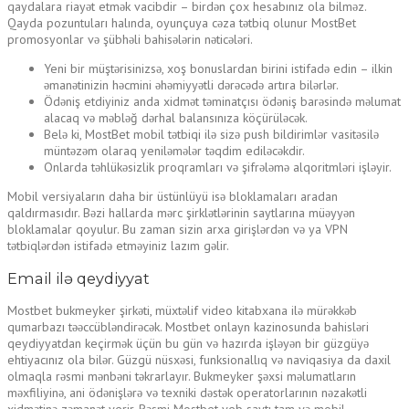
qaydalara riayət etmək vacibdir – birdən çox hesabınız ola bilməz.
Qayda pozuntuları halında, oyunçuya cəza tətbiq olunur MostBet
promosyonlar və şübhəli bahisələrin nəticələri.
Yeni bir müştərisinizsə, xoş bonuslardan birini istifadə edin – ilkin
əmanətinizin həcmini əhəmiyyətli dərəcədə artıra bilərlər.
Ödəniş etdiyiniz anda xidmət təminatçısı ödəniş barəsində məlumat
alacaq və məbləğ dərhal balansınıza köçürüləcək.
Belə ki, MostBet mobil tətbiqi ilə sizə push bildirimlər vasitəsilə
müntəzəm olaraq yeniləmələr təqdim ediləcəkdir.
Onlarda təhlükəsizlik proqramları və şifrələmə alqoritmləri işləyir.
Mobil versiyaların daha bir üstünlüyü isə bloklamaları aradan
qaldırmasıdır. Bəzi hallarda mərc şirklətlərinin saytlarına müəyyən
bloklamalar qoyulur. Bu zaman sizin arxa girişlərdən və ya VPN
tətbiqlərdən istifadə etməyiniz lazım gəlir.
Email ilə qeydiyyat
Mostbet bukmeyker şirkəti, müxtəlif video kitabxana ilə mürəkkəb
qumarbazı təəccübləndirəcək. Mostbet onlayn kazinosunda bahisləri
qeydiyyatdan keçirmək üçün bu gün və hazırda işləyən bir güzgüyə
ehtiyacınız ola bilər. Güzgü nüsxəsi, funksionallıq və naviqasiya da daxil
olmaqla rəsmi mənbəni təkrarlayır. Bukmeyker şəxsi məlumatların
məxfiliyinə, ani ödənişlərə və texniki dəstək operatorlarının nəzakətli