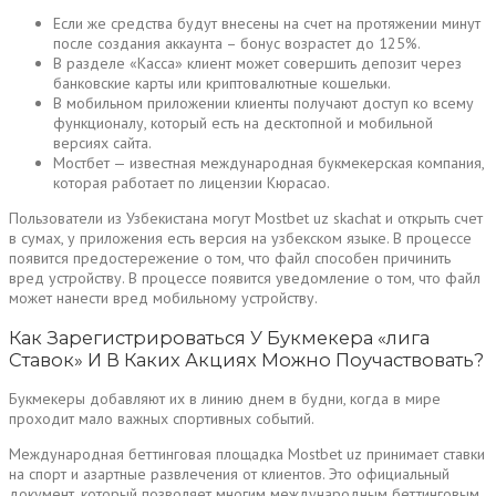
Если же средства будут внесены на счет на протяжении минут
после создания аккаунта – бонус возрастет до 125%.
В разделе «Касса» клиент может совершить депозит через
банковские карты или криптовалютные кошельки.
В мобильном приложении клиенты получают доступ ко всему
функционалу, который есть на десктопной и мобильной
версиях сайта.
Мостбет — известная международная букмекерская компания,
которая работает по лицензии Кюрасао.
Пользователи из Узбекистана могут Mostbet uz skachat и открыть счет
в сумах, у приложения есть версия на узбекском языке. В процессе
появится предостережение о том, что файл способен причинить
вред устройству. В процессе появится уведомление о том, что файл
может нанести вред мобильному устройству.
Как Зарегистрироваться У Букмекера «лига
Ставок» И В Каких Акциях Можно Поучаствовать?
Букмекеры добавляют их в линию днем в будни, когда в мире
проходит мало важных спортивных событий.
Международная беттинговая площадка Mostbet uz принимает ставки
на спорт и азартные развлечения от клиентов. Это официальный
документ, который позволяет многим международным беттинговым