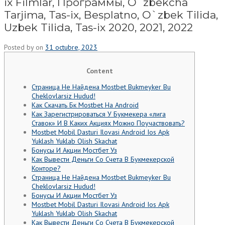
ix Filmlar, Программы, O`zbekcha
Tarjima, Tas-ix, Besplatno, O`zbek Tilida,
Uzbek Tilida, Tas-ix 2020, 2021, 2022
Posted by
on
31 octubre, 2023
Content
Страница Не Найдена Mostbet Bukmeyker Bu
Cheklovlarsiz Hudud!
Как Скачать Бк Mostbet На Android
Как Зарегистрироваться У Букмекера «лига
Ставок» И В Каких Акциях Можно Поучаствовать?
Mostbet Mobil Dasturi Ilovasi Android Ios Apk
Yuklash Yuklab Olish Skachat
Бонусы И Акции Мостбет Уз
Как Вывести Деньги Со Счета В Букмекерской
Конторе?
Страница Не Найдена Mostbet Bukmeyker Bu
Cheklovlarsiz Hudud!
Бонусы И Акции Мостбет Уз
Mostbet Mobil Dasturi Ilovasi Android Ios Apk
Yuklash Yuklab Olish Skachat
Как Вывести Деньги Со Счета В Букмекерской