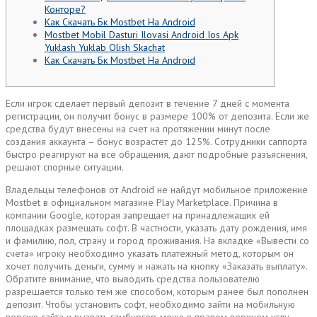
Конторе?
Как Скачать Бк Mostbet На Android
Mostbet Mobil Dasturi Ilovasi Android Ios Apk
Yuklash Yuklab Olish Skachat
Как Скачать Бк Mostbet На Android
Если игрок сделает первый депозит в течение 7 дней с момента
регистрации, он получит бонус в размере 100% от депозита. Если же
средства будут внесены на счет на протяжении минут после
создания аккаунта – бонус возрастет до 125%. Сотрудники саппорта
быстро реагируют на все обращения, дают подробные разъяснения,
решают спорные ситуации.
Владельцы телефонов от Android не найдут мобильное приложение
Mostbet в официальном магазине Play Marketplace. Причина в
компании Google, которая запрещает на принадлежащих ей
площадках размещать софт. В частности, указать дату рождения, имя
и фамилию, пол, страну и город проживания. На вкладке «Вывести со
счета» игроку необходимо указать платежный метод, которым он
хочет получить деньги, сумму и нажать на кнопку «Заказать выплату».
Обратите внимание, что выводить средства пользователю
разрешается только тем же способом, которым ранее был пополнен
депозит. Чтобы установить софт, необходимо зайти на мобильную
версию сайта и вызвать гамбургер-меню в правом верхнем углу.