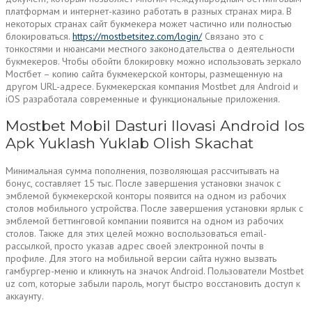
платформам и интернет-казино работать в разных странах мира. В
некоторых странах сайт букмекера может частично или полностью
блокироваться.
https://mostbetsitez.com/login/
Связано это с
тонкостями и нюансами местного законодательства о деятельности
букмекеров. Чтобы обойти блокировку можно использовать зеркало
Мостбет – копию сайта букмекерской конторы, размещенную на
другом URL-адресе. Букмекерская компания Mostbet для Android и
iOS разработала современные и функциональные приложения.
Mostbet Mobil Dasturi Ilovasi Android Ios
Apk Yuklash Yuklab Olish Skachat
Минимальная сумма пополнения, позволяющая рассчитывать на
бонус, составляет 15 тыс. После завершения установки значок с
эмблемой букмекерской конторы появится на одном из рабочих
столов мобильного устройства. После завершения установки ярлык с
эмблемой беттинговой компании появится на одном из рабочих
столов. Также для этих целей можно воспользоваться email-
рассылкой, просто указав адрес своей электронной почты в
профиле. Для этого на мобильной версии сайта нужно вызвать
гамбургер-меню и кликнуть на значок Android. Пользователи Mostbet
uz com, которые забыли пароль, могут быстро восстановить доступ к
аккаунту.