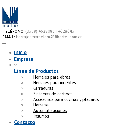
Skip
to
content
(0358) 4628085 | 4628643
TELÉFONO:
herrajesmarcelom@fibertel.com.ar
EMAIL:
Inicio
Empresa
Línea de Productos
Herrajes para obras
Herrajes para muebles
Cerraduras
Sistemas de cortinas
Accesorios para cocinas y placards
Herrería
Automatizaciones
Insumos
Contacto