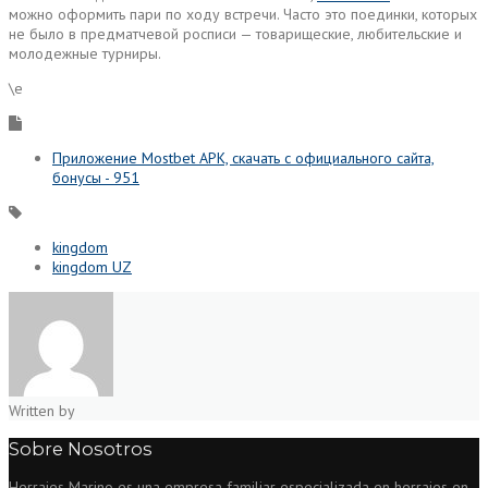
можно оформить пари по ходу встречи. Часто это поединки, которых
не было в предматчевой росписи — товарищеские, любительские и
молодежные турниры.
\e
Приложение Mostbet APK, скачать с официального сайта,
бонусы - 951
kingdom
kingdom UZ
Written by
Sobre Nosotros
Herrajes Marino es una empresa familiar especializada en herrajes en