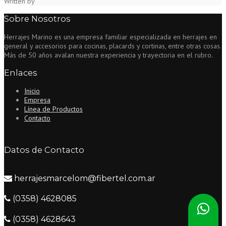
Written by
Sobre Nosotros
Herrajes Marino es una empresa familiar especializada en herrajes en
general y accesorios para cocinas, placards y cortinas, entre otras cosas.
Más de 50 años avalan nuestra experiencia y trayectoria en el rubro.
Enlaces
Inicio
Empresa
Línea de Productos
Contacto
Datos de Contacto
herrajesmarcelom@fibertel.com.ar
(0358) 4628085
(0358) 4628643