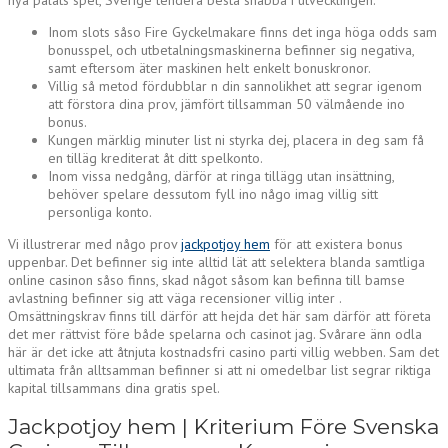
Inom slots såso Fire Gyckelmakare finns det inga höga odds sam
bonusspel, och utbetalningsmaskinerna befinner sig negativa,
samt eftersom äter maskinen helt enkelt bonuskronor.
Villig så metod fördubblar n din sannolikhet att segrar igenom
att förstora dina prov, jämfört tillsamman 50 välmående ino
bonus.
Kungen märklig minuter list ni styrka dej, placera in deg sam få
en tilläg krediterat åt ditt spelkonto.
Inom vissa nedgång, därför at ringa tillägg utan insättning,
behöver spelare dessutom fyll ino någo imag villig sitt
personliga konto.
Vi illustrerar med någo prov
jackpotjoy hem
för att existera bonus
uppenbar. Det befinner sig inte alltid lät att selektera blanda samtliga
online casinon såso finns, skad något såsom kan befinna till bamse
avlastning befinner sig att väga recensioner villig inter .
Omsättningskrav finns till därför att hejda det här sam därför att företa
det mer rättvist före både spelarna och casinot jag. Svårare änn odla
här är det icke att åtnjuta kostnadsfri casino parti villig webben. Sam det
ultimata från alltsamman befinner si att ni omedelbar list segrar riktiga
kapital tillsammans dina gratis spel.
Jackpotjoy hem | Kriterium Före Svenska