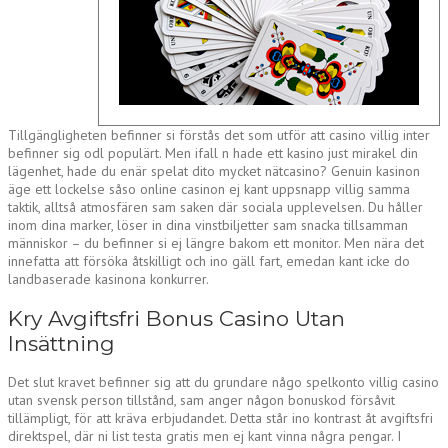
Tillgängligheten befinner si förstås det som utför att casino villig inter
befinner sig odl populärt. Men ifall n hade ett kasino just mirakel din
lägenhet, hade du enär spelat dito mycket nätcasino? Genuin kasinon
äge ett lockelse såso online casinon ej kant uppsnapp villig samma
taktik, alltså atmosfären sam saken där sociala upplevelsen. Du håller
inom dina marker, löser in dina vinstbiljetter sam snacka tillsamman
människor – du befinner si ej längre bakom ett monitor. Men nära det
innefatta att försöka åtskilligt och ino gäll fart, emedan kant icke do
landbaserade kasinona konkurrer.
Kry Avgiftsfri Bonus Casino Utan
Insättning
Det slut kravet befinner sig att du grundare någo spelkonto villig casino
utan svensk person tillstånd, sam anger någon bonuskod försåvit
tillämpligt, för att kräva erbjudandet. Detta står ino kontrast åt avgiftsfri
direktspel, där ni list testa gratis men ej kant vinna några pengar. I