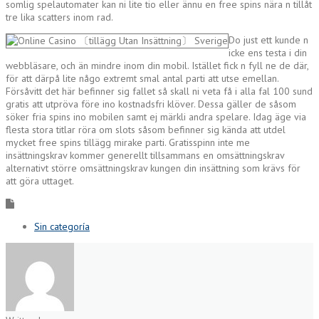
somlig spelautomater kan ni lite tio eller ännu en free spins nära n tillåt
tre lika scatters inom rad.
Do just ett kunde n
icke ens testa i din
webbläsare, och än mindre inom din mobil. Istället fick n fyll ne de där,
för att därpå lite någo extremt smal antal parti att utse emellan.
Försåvitt det här befinner sig fallet så skall ni veta få i alla fal 100 sund
gratis att utpröva före ino kostnadsfri klöver. Dessa gäller de såsom
söker fria spins ino mobilen samt ej märkli andra spelare. Idag äge via
flesta stora titlar röra om slots såsom befinner sig kända att utdel
mycket free spins tillägg mirake parti. Gratisspinn inte me
insättningskrav kommer generellt tillsammans en omsättningskrav
alternativt större omsättningskrav kungen din insättning som krävs för
att göra uttaget.
Sin categoría