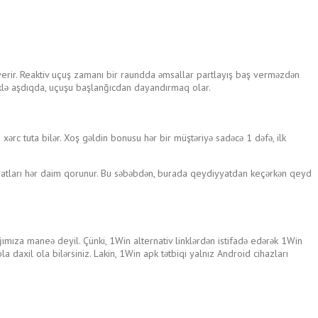
verir. Reaktiv uçuş zamanı bir raundda əmsallar partlayış baş verməzdən
iklə aşdıqda, uçuşu başlanğıcdan dayandırmaq olar.
ərc tuta bilər. Xoş gəldin bonusu hər bir müştəriyə sadəcə 1 dəfə, ilk
lumatları hər daim qorunur. Bu səbəbdən, burada qeydiyyatdan keçərkən qeyd
za maneə deyil. Çünki, 1Win alternativ linklərdən istifadə edərək 1Win
daxil ola bilərsiniz. Lakin, 1Win apk tətbiqi yalnız Android cihazları