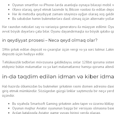
Oyunun smartfon və iPhone-larda asanlıqla oynaya biləcəyi mobil ve
Əlavə olaraq, qeyd etmək lazımdır ki, Bitcoin vasitəsi ilə edilən de
Hər iki metodla qeydiyyat zamanı istəyinizə uyğun olaraq xoş gəld
Bu səbəbdən həmin bukmekerlərə daxil olmaq üçün alternativ yollarda
Hər raundun nəticələri say və variasiya generatoru ilə müəyyən edilmir. O
əvvəl böyük dəyərlərə çata bilər. Oyunu dayandırmaqla isə böyük qələbə q
in qeydiyyat prosesi – Necə qeyd olmaq olar?
1Win şirkəti edilən depozit və çıxarışlar üçün vergi və ya xərc tutmur. Laki
depoziti üçün hədiyyə edilir.
Təhlükəsizlik tədbirləri mövzusuna gəldikdəysə, onlar 128bit qoruma siste
etdiyiniz bütün məlumatlar və ya kart məlumatlarınız həmişə qoruma altında
in-də təqdim edilən idman və kiber idma
Hal-hazırda ölkəmizdən bu bukmeker şirkətinin rəsmi domen adresinə daxi
giriş etmək mümkündür. Sözügedən güzgü linklər saytımızda bir neçə yerdə ye
üçündür.
Bu siyahıda Smartsoft Gaming şirkətinin adını tapın və üzərinə klikləy
Oyunun məşhur Aviator oyununun başqa bir versiyası olmasına baxma
Açılan kataloqda Aviator game yuvası birinci yerdə olacaq.