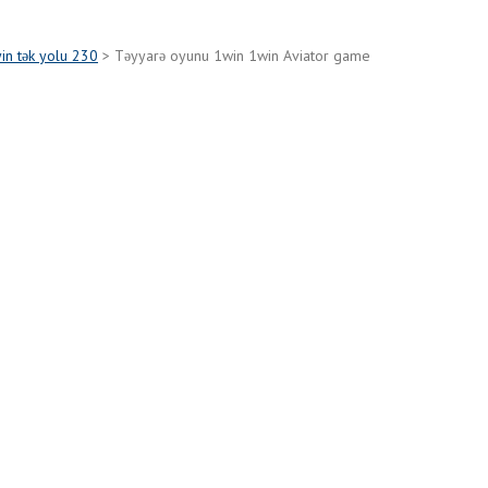
in tək yolu 230
>
Təyyarə oyunu 1win 1win Aviator game