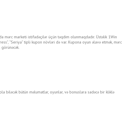
a mərc marketi istifadəçilər üçün təqdim olunmaqdadır. Üstəlik 1Win
ess”, “Seriya” tipli kupon növləri də var. Kupona oyun əlavə etmək, mərc
l görünəcək.
ola biləcək bütün məlumatlar, oyunlar, və bonuslara sadəcə bir kliklə