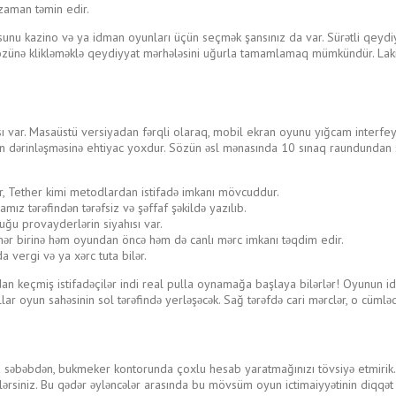
 zaman təmin edir.
unu kazino və ya idman oyunları üçün seçmək şansınız da var. Sürətli qeydiy
 sözünə klikləməklə qeydiyyat mərhələsini uğurla tamamlamaq mümkündür. Laki
.
 var. Masaüstü versiyadan fərqli olaraq, mobil ekran oyunu yığcam interfeys
 dərinləşməsinə ehtiyac yoxdur. Sözün əsl mənasında 10 sınaq raundundan so
, Tether kimi metodlardan istifadə imkanı mövcuddur.
z tərəfindən tərəfsiz və şəffaf şəkildə yazılıb.
uğu provayderlərin siyahısı var.
hər birinə həm oyundan öncə həm də canlı mərc imkanı təqdim edir.
 vergi və ya xərc tuta bilər.
dan keçmiş istifadəçilər indi real pulla oynamağa başlaya bilərlər! Oyunun i
ar oyun sahəsinin sol tərəfində yerləşəcək. Sağ tərəfdə cari mərclər, o cümləd
 Bu səbəbdən, bukmeker kontorunda çoxlu hesab yaratmağınızı tövsiyə etmirik.
a bilərsiniz. Bu qədər əyləncələr arasında bu mövsüm oyun ictimaiyyətinin diq