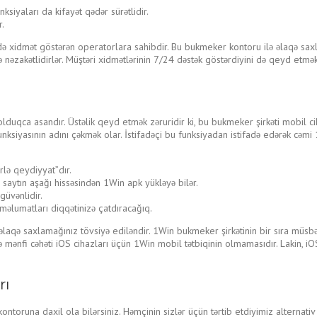
iyaları da kifayət qədər sürətlidir.
r.
də xidmət göstərən operatorlara sahibdir. Bu bukmeker kontoru ilə əlaqə saxl
ə nəzakətlidirlər. Müştəri xidmətlərinin 7/24 dəstək göstərdiyini də qeyd etmə
qca asandır. Üstəlik qeyd etmək zəruridir ki, bu bukmeker şirkəti mobil cihaz
ksiyasının adını çəkmək olar. İstifadəçi bu funksiyadan istifadə edərək cəmi 
lə qeydiyyat”dır.
 saytın aşağı hissəsindən 1Win apk yükləyə bilər.
güvənlidir.
məlumatları diqqətinizə çatdıracağıq.
 əlaqə saxlamağınız tövsiyə ediləndir. 1Win bukmeker şirkətinin bir sıra müsbə
ə mənfi cəhəti iOS cihazları üçün 1Win mobil tətbiqinin olmamasıdır. Lakin, i
rı
 kontoruna daxil ola bilərsiniz. Həmçinin sizlər üçün tərtib etdiyimiz alternati