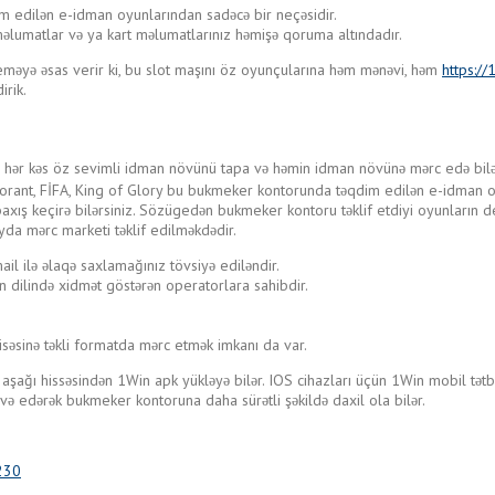
m edilən e-idman oyunlarından sadəcə bir neçəsidir.
lumatlar və ya kart məlumatlarınız həmişə qoruma altındadır.
məyə əsas verir ki, bu slot maşını öz oyunçularına həm mənəvi, həm
https:/
irik.
 hər kəs öz sevimli idman növünü tapa və həmin idman növünə mərc edə bilə
Valorant, FİFA, King of Glory bu bukmeker kontorunda təqdim edilən e-idman 
xış keçirə bilərsiniz. Sözügedən bukmeker kontoru təklif etdiyi oyunların d
ayda mərc marketi təklif edilməkdədir.
ail ilə əlaqə saxlamağınız tövsiyə ediləndir.
n dilində xidmət göstərən operatorlara sahibdir.
isəsinə təkli formatda mərc etmək imkanı da var.
n aşağı hissəsindən 1Win apk yükləyə bilər. IOS cihazları üçün 1Win mobil t
avə edərək bukmeker kontoruna daha sürətli şəkildə daxil ola bilər.
 230