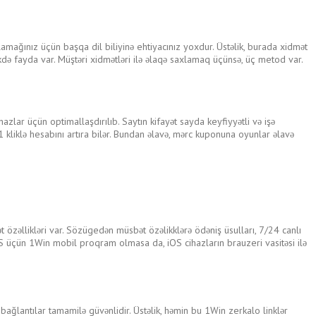
amağınız üçün başqa dil biliyinə ehtiyacınız yoxdur. Üstəlik, burada xidmət
kdə fayda var. Müştəri xidmətləri ilə əlaqə saxlamaq üçünsə, üç metod var.
lar üçün optimallaşdırılıb. Saytın kifayət sayda keyfiyyətli və işə
1 kliklə hesabını artıra bilər. Bundan əlavə, mərc kuponuna oyunlar əlavə
t özəllikləri var. Sözügedən müsbət özəlikklərə ödəniş üsulları, 7/24 canlı
OS üçün 1Win mobil proqram olmasa da, iOS cihazların brauzeri vasitəsi ilə
v bağlantılar tamamilə güvənlidir. Üstəlik, həmin bu 1Win zerkalo linklər