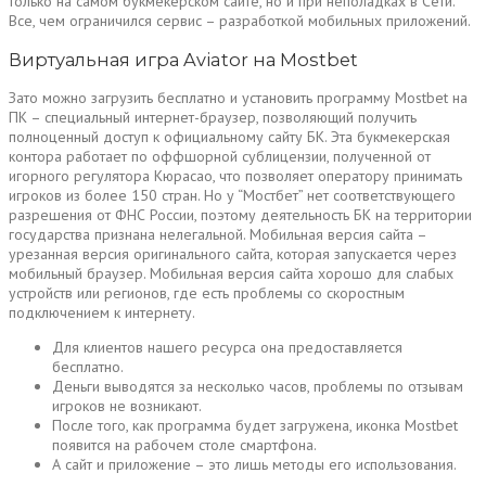
только на самом букмекерском сайте, но и при неполадках в Сети.
Все, чем ограничился сервис – разработкой мобильных приложений.
Виртуальная игра Aviator на Mostbet
Зато можно загрузить бесплатно и установить программу Mostbet на
ПК – специальный интернет-браузер, позволяющий получить
полноценный доступ к официальному сайту БК. Эта букмекерская
контора работает по оффшорной сублицензии, полученной от
игорного регулятора Кюрасао, что позволяет оператору принимать
игроков из более 150 стран. Но у “Мостбет” нет соответствующего
разрешения от ФНС России, поэтому деятельность БК на территории
государства признана нелегальной. Мобильная версия сайта –
урезанная версия оригинального сайта, которая запускается через
мобильный браузер. Мобильная версия сайта хорошо для слабых
устройств или регионов, где есть проблемы со скоростным
подключением к интернету.
Для клиентов нашего ресурса она предоставляется
бесплатно.
Деньги выводятся за несколько часов, проблемы по отзывам
игроков не возникают.
После того, как программа будет загружена, иконка Mostbet
появится на рабочем столе смартфона.
А сайт и приложение – это лишь методы его использования.