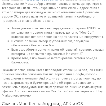
Использование Mostbet App заметно повышает комфорт при игре с
телефона или планшета. Сохранить моё имя, email и адрес сайта в
этом браузере для последующих моих комментариев. Проверьте
версию ОС, а также наличие оперативной памяти и свободного
пространства в настройках гаджета.
Также данная компания не сотрудничает с первым ЦУПИС –
пополнение игрового счета и вывод денег из “Мостбет”
выполняются непосредственно через платежные инструменты.
В списке большой выбор футбольных лиг, регулярно
обновляются боксерские бои.
Если разработчик выпустит пакет обновлений, соответствующая
информация появится в приложении Mostbet UZ.
Кроме того, в приложение интегрирована система обхода
блокировок.
Никаких квестов, связанных с переводом страницы на родной язык и
поиском способа пополнить баланс. Корпорация Google, которой
принадлежит и компания Android, имеет очень строгую политику по
части азартных игр и букмекерства. На её сервисах запрещено
размещение продуктов, имеющих прямое отношение к упомянутым
сферам. Соответственно, скачать Мостбет Узбекистан через app Play
Market невозможно.
Скачать Мостбет на Андроид APK и iOS —