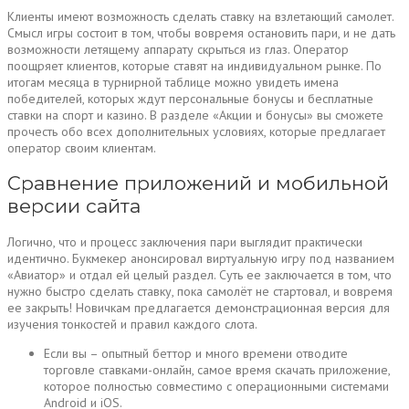
Клиенты имеют возможность сделать ставку на взлетающий самолет.
Смысл игры состоит в том, чтобы вовремя остановить пари, и не дать
возможности летящему аппарату скрыться из глаз. Оператор
поощряет клиентов, которые ставят на индивидуальном рынке. По
итогам месяца в турнирной таблице можно увидеть имена
победителей, которых ждут персональные бонусы и бесплатные
ставки на спорт и казино. В разделе «Акции и бонусы» вы сможете
прочесть обо всех дополнительных условиях, которые предлагает
оператор своим клиентам.
Сравнение приложений и мобильной
версии сайта
Логично, что и процесс заключения пари выглядит практически
идентично. Букмекер анонсировал виртуальную игру под названием
«Авиатор» и отдал ей целый раздел. Суть ее заключается в том, что
нужно быстро сделать ставку, пока самолёт не стартовал, и вовремя
ее закрыть! Новичкам предлагается демонстрационная версия для
изучения тонкостей и правил каждого слота.
Если вы – опытный беттор и много времени отводите
торговле ставками-онлайн, самое время скачать приложение,
которое полностью совместимо с операционными системами
Android и iOS.