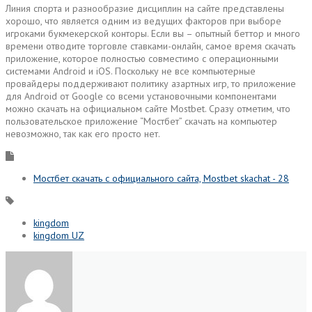
Линия спорта и разнообразие дисциплин на сайте представлены
хорошо, что является одним из ведущих факторов при выборе
игроками букмекерской конторы. Если вы – опытный беттор и много
времени отводите торговле ставками-онлайн, самое время скачать
приложение, которое полностью совместимо с операционными
системами Android и iOS. Поскольку не все компьютерные
провайдеры поддерживают политику азартных игр, то приложение
для Android от Google со всеми установочными компонентами
можно скачать на официальном сайте Mostbet. Сразу отметим, что
пользовательское приложение “Мостбет” скачать на компьютер
невозможно, так как его просто нет.
Мостбет скачать с официального сайта, Mostbet skachat - 28
kingdom
kingdom UZ