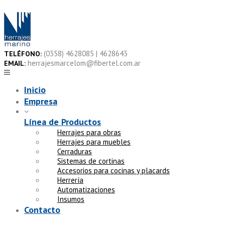
Skip
to
content
(0358) 4628085 | 4628643
TELÉFONO:
herrajesmarcelom@fibertel.com.ar
EMAIL:
Inicio
Empresa
Línea de Productos
Herrajes para obras
Herrajes para muebles
Cerraduras
Sistemas de cortinas
Accesorios para cocinas y placards
Herrería
Automatizaciones
Insumos
Contacto