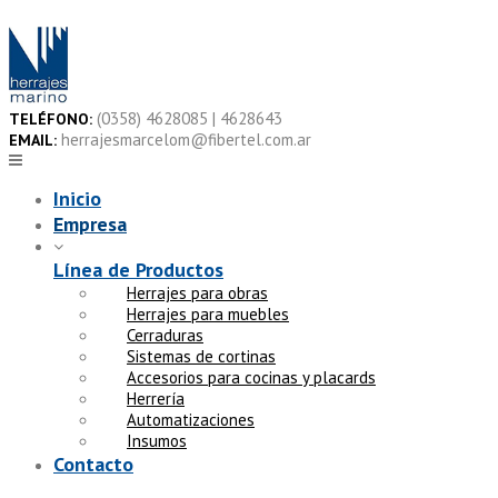
Skip
to
content
(0358) 4628085 | 4628643
TELÉFONO:
herrajesmarcelom@fibertel.com.ar
EMAIL:
Inicio
Empresa
Línea de Productos
Herrajes para obras
Herrajes para muebles
Cerraduras
Sistemas de cortinas
Accesorios para cocinas y placards
Herrería
Automatizaciones
Insumos
Contacto