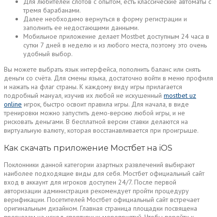
Для любителей слотов с опытом, есть классические автоматы с
тремя барабанами.
Далее необходимо вернуться в форму регистрации и
заполнить ее недостающими данными.
Мобильное приложение делает Mostbet доступным 24 часа в
сутки 7 дней в неделю и из любого места, поэтому это очень
удобный выбор.
Вы можете выбрать язык интерфейса, пополнить баланс или снять
деньги со счёта. Для смены языка, достаточно войти в меню профиля
и нажать на флаг страны. К каждому виду игры прилагается
подробный мануал, изучив их любой не искушенный
mostbet uz
online
игрок, быстро освоит правила игры. Для начала, в виде
тренировки можно запустить демо-версию любой игры, и не
рисковать деньгами. В бесплатной версии ставки делаются на
виртуальную валюту, которая восстанавливается при проигрыше.
Как скачать приложение Мостбет на iOS
Поклонники данной категории азартных развлечений выбирают
наиболее подходящие виды для себя. Мостбет официальный сайт
вход в аккаунт для игроков доступен 24/7. После первой
авторизации администрация рекомендует пройти процедуру
верификации. Посетителей Мостбет официальный сайт встречает
оригинальным дизайном. Главная страница площадки посвящена