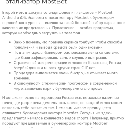
Тотализатор MostBet
Второй метод доступа со смартфонов и планшетов – Mostbet
Android и iOS. Эксперты относят контору Mostbet к букмекерам
европейского уровня – именно за такой большой выбор вариантов и
качество их представления. Приложение — особая программа,
которую необходимо загрузить на телефон.
Важно помнить, что правила сервиса требуют, чтобы способы
пополнения и вывода средств были одинаковыми.
Под этим скролл-баннером расположена лента со слотами,
где были зафиксированы самые крупные выигрыши.
Ограничений для регистрации игроков из Казахстана, России,
Азербайджана и многих других стран СНГ нет.
Процедура выполняется очень быстро, не отнимает много
времени.
В совокупности с техническим прогрессом в современном
мире, заключать пари с букмекерами стало проще.
И хоть количество на территории России есть несколько наземных
точек, где разрешена деятельность казино, не каждый игрок может
позволить себе оказаться там. Немалым числом преимуществ
отличается букмекерская контора Мостбет. Сегодня им здесь
предлагается немалое количество видов спорта. Например, приятно
порадуют предлагаемые в букмекерской конторе Мостбет