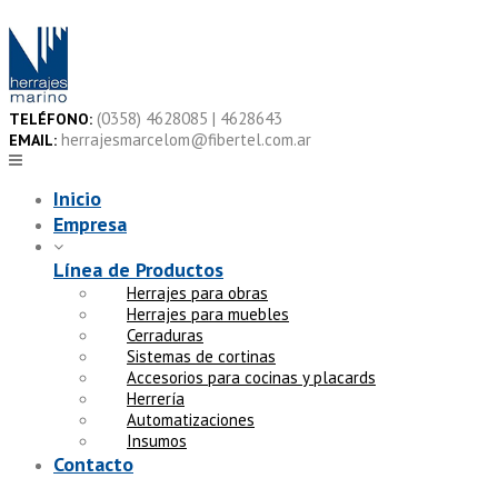
Skip
to
content
(0358) 4628085 | 4628643
TELÉFONO:
herrajesmarcelom@fibertel.com.ar
EMAIL:
Inicio
Empresa
Línea de Productos
Herrajes para obras
Herrajes para muebles
Cerraduras
Sistemas de cortinas
Accesorios para cocinas y placards
Herrería
Automatizaciones
Insumos
Contacto