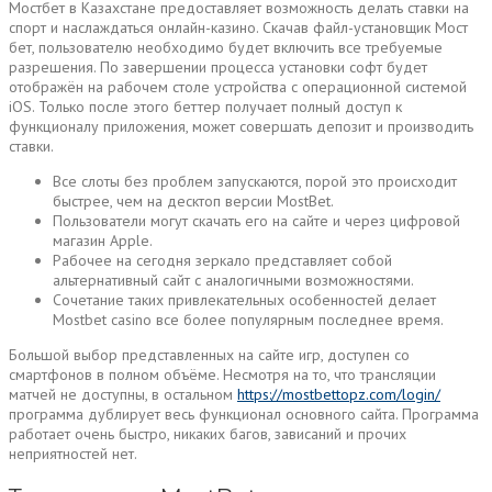
Мостбет в Казахстане предоставляет возможность делать ставки на
спорт и наслаждаться онлайн-казино. Скачав файл-установщик Мост
бет, пользователю необходимо будет включить все требуемые
разрешения. По завершении процесса установки софт будет
отображён на рабочем столе устройства с операционной системой
iOS. Только после этого беттер получает полный доступ к
функционалу приложения, может совершать депозит и производить
ставки.
Все слоты без проблем запускаются, порой это происходит
быстрее, чем на десктоп версии MostBet.
Пользователи могут скачать его на сайте и через цифровой
магазин Apple.
Рабочее на сегодня зеркало представляет собой
альтернативный сайт с аналогичными возможностями.
Сочетание таких привлекательных особенностей делает
Mostbet casino все более популярным последнее время.
Большой выбор представленных на сайте игр, доступен со
смартфонов в полном объёме. Несмотря на то, что трансляции
матчей не доступны, в остальном
https://mostbettopz.com/login/
программа дублирует весь функционал основного сайта. Программа
работает очень быстро, никаких багов, зависаний и прочих
неприятностей нет.