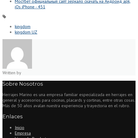
Мостбет официальный сайт зеркало скачать на Андроид apk,
iOs iPhone - 451
kingdom
kingdom UZ
Written by
Sobre Nosotros
Herrajes Marino es una empresa familiar especializada en herrajes en
general y accesorios para cocinas, placards y cortinas, entre otras cosas.
Más de 50 años avalan nuestra experiencia y trayectoria en el rubro.
Enlaces
Inicio
Empresa