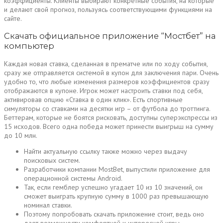
коэффициенты. Клиенты выбирают конкретные события, на которые
и делают свой прогноз, пользуясь соответствующими функциями на
сайте.
Скачать официальное приложение “Мостбет” на
компьютер
Каждая новая ставка, сделанная в прематче или по ходу события,
сразу же отправляется системой в купон для заключения пари. Очень
удобно то, что любые изменения размеров коэффициентов сразу
отображаются в купоне. Игрок может настроить ставки под себя,
активировав опцию «Ставка в один клик». Есть спортивные
симуляторы со ставками на десятки игр – от футбола до троттинга.
Беттерам, которые не боятся рисковать, доступны суперэкспрессы из
15 исходов. Всего одна победа может принести выигрыш на сумму
до 10 млн.
Найти актуальную ссылку также можно через выдачу
поисковых систем.
Разработчики компании MostBet, выпустили приложение для
операционной системы Android.
Так, если гемблер успешно угадает 10 из 10 значений, он
сможет выиграть крупную сумму в 1000 раз превышающую
номинал ставки.
Поэтому попробовать скачать приложение стоит, ведь оно
дает возможности комфортной и интересной игры.