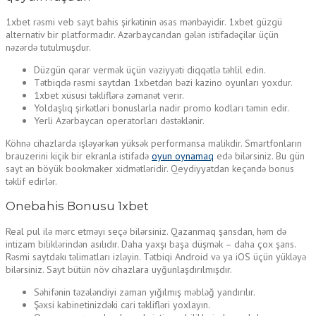
1xbet rəsmi veb sayt bahis şirkətinin əsas mənbəyidir. 1xbet güzgü
alternativ bir platformadır. Azərbaycandan gələn istifadəçilər üçün
nəzərdə tutulmuşdur.
Düzgün qərar vermək üçün vəziyyəti diqqətlə təhlil edin.
Tətbiqdə rəsmi saytdan 1xbetdən bəzi kazino oyunları yoxdur.
1xbet xüsusi təkliflərə zəmanət verir.
Yoldaşlıq şirkətləri bonuslarla nadir promo kodları təmin edir.
Yerli Azərbaycan operatorları dəstəklənir.
Köhnə cihazlarda işləyərkən yüksək performansa malikdir. Smartfonların
brauzerini kiçik bir ekranla istifadə
oyun oynamaq
edə bilərsiniz. Bu gün
sayt ən böyük bookmaker xidmətləridir. Qeydiyyatdan keçəndə bonus
təklif edirlər.
Onebahis Bonusu 1xbet
Real pul ilə mərc etməyi seçə bilərsiniz. Qazanmaq şansdan, həm də
intizam biliklərindən asılıdır. Daha yaxşı başa düşmək – daha çox şans.
Rəsmi saytdakı təlimatları izləyin. Tətbiqi Android və ya iOS üçün yükləyə
bilərsiniz. Sayt bütün növ cihazlara uyğunlaşdırılmışdır.
Səhifənin təzələndiyi zaman yığılmış məbləğ yandırılır.
Şəxsi kabinetinizdəki cari təklifləri yoxlayın.