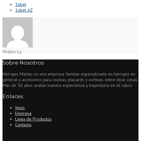
1xbet
1xbet AZ
Written by
Sobre Nosotros
Herrajes Marino es una empresa familiar especializada en herrajes en
general y accesorios para cocinas, placards y cortinas, entre otras cosas.
Más de 50 años avalan nuestra experiencia y trayectoria en el rubro.
Enlaces
Inicio
Empresa
Línea de Productos
Contacto