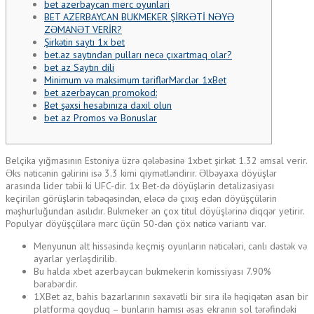
bet azerbaycan merc oyunlari
BET AZERBAYCAN BUKMEKER ŞİRKƏTİ NƏYƏ
ZƏMANƏT VERİR?
Şirkətin saytı 1x bet
bet.az saytından pulları necə çıxartmaq olar?
bet az Saytın dili
Minimum və maksimum tariflərMərclər 1xBet
bet azerbaycan promokod:
Bet şəxsi hesabınıza daxil olun
bet az Promos və Bonuslar
Belçika yığmasının Estoniya üzrə qələbəsinə 1xbet şirkət 1.32 əmsal verir.
Əks nəticənin gəlirini isə 3.3 kimi qiymətləndirir. Əlbəyaxa döyüşlər
arasında lider təbii ki UFC-dir. 1x Bet-də döyüşlərin detalizasiyası
keçirilən görüşlərin təbəqəsindən, eləcə də çıxış edən döyüşçülərin
məşhurluğundan asılıdır. Bukmeker ən çox titul döyüşlərinə diqqər yetirir.
Populyar döyüşçülərə mərc üçün 50-dən çöx nəticə variantı var.
Menyunun alt hissəsində keçmiş oyunların nəticələri, canlı dəstək və
ayarlar yerləşdirilib.
Bu halda xbet azerbaycan bukmekerin komissiyası 7.90%
bərabərdir.
1XBet az, bahis bazarlarının səxavətli bir sıra ilə həqiqətən asan bir
platforma qoyduq – bunların hamısı əsas ekranın sol tərəfindəki