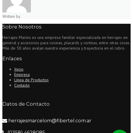
Written by
Sobre Nosotros
Herrajes Marino es una empresa familiar especializada en herrajes en
general y accesorios para cocinas, placards y cortinas, entre otras cosas.
Más de 50 años avalan nuestra experiencia y trayectoria en el rubro.
Enlaces
Inicio
Empresa
Línea de Productos
Contacto
Datos de Contacto
herrajesmarcelom@fibertel.com.ar
(0358) 4628085