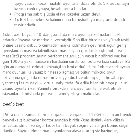
qeydiyatdan keçə, müxtəlif oyunlara iddaa etmək, 1 x bet onlayn
kazino canlı oynaya, hesabı artıra bilərlər.
Proqrama sabit iş üçün əlavə icazələr lazım deyil.
1x Bet bukmeker şirkətinin daha bir üstünlüyü matçların detallı
təsvirindədir.
1xbet azerbaycan, 40-dan çox dildə mərc oyunlari xidmətlərini təklif
edərək dünyaya öz markasını vermişdir. Son illər bitcoins və yüksək təsirli
online casino qəbul, o cümlədən marka xidmətləri çevirmək üçün geniş
genişləndirilməsi və təkmilləşdirilməsi səyləri gördük. Fərqli mobil və
masaüstü proqramlarının performansları üçün yaxşı bir şöhrəti var, hər
gün 1000-ə yaxın hadisənin hərəkətini sürətli tempolu və təzə saxlayır. Bu
gün ən qabaqcıl xidmət təminatçıları kimi olduğu kimi, 1xbet azerbaycan
mərc oyunlari ilə yalnız bir hesab açmaq və bütün mövcud oyun
aktivlərinə giriş əldə etmək bir vəziyyətdir. Üzv olmaq üçün hesaba pul
yatırmaq lazım deyil – virtual valyutada ifa edilə bilən bir neçə pulsuz
casino oyunları var. Bununla birlikdə, mərc oyunlari ilə hərəkət etmək
istəyənlər ilk növbədə pul vəsaitlərini yerləşdirməlidirlər.
bet1xbet
250-ə qədər zəmanətli bonus qazanın və qazanın! 1xBet kazino ən böyük
beynəlxalq bukmeker kontorlarından biridir. Əsas üstünlüklərə yüksək
əmsallar, idman və digər tədbirlərin böyük seçimi və zəngin bonus seçimi
daxildir. Saytda idman mərc oyunlarına əlavə olaraq siz kazinolar,