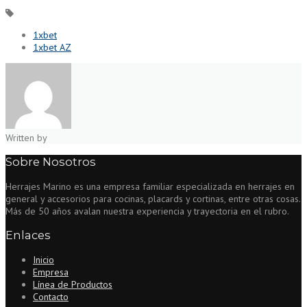
1xbet
1xbet AZ
Written by
Sobre Nosotros
Herrajes Marino es una empresa familiar especializada en herrajes en
general y accesorios para cocinas, placards y cortinas, entre otras cosas.
Más de 50 años avalan nuestra experiencia y trayectoria en el rubro.
Enlaces
Inicio
Empresa
Línea de Productos
Contacto