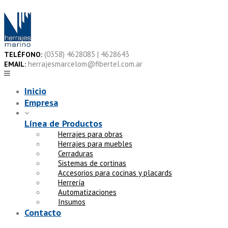
Skip
to
content
(0358) 4628085 | 4628643
TELÉFONO:
herrajesmarcelom@fibertel.com.ar
EMAIL:
Inicio
Empresa
Línea de Productos
Herrajes para obras
Herrajes para muebles
Cerraduras
Sistemas de cortinas
Accesorios para cocinas y placards
Herrería
Automatizaciones
Insumos
Contacto