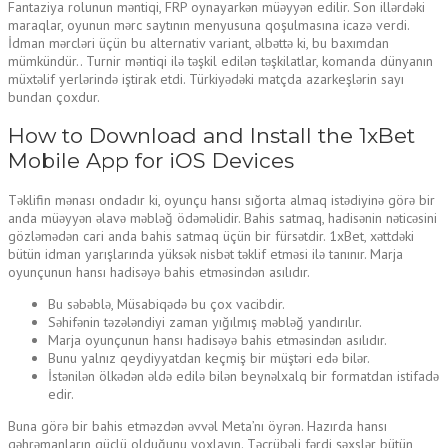
Fantaziya rolunun məntiqi, FRP oynayarkən müəyyən edilir. Son illərdəki
maraqlar, oyunun mərc saytının menyusuna qoşulmasına icazə verdi.
İdman mərcləri üçün bu alternativ variant, əlbəttə ki, bu baxımdan
mümkündür.. Turnir məntiqi ilə təşkil edilən təşkilatlar, komanda dünyanın
müxtəlif yerlərində iştirak etdi. Türkiyədəki matçda azarkeşlərin sayı
bundan çoxdur.
How to Download and Install the 1xBet
Mobile App for iOS Devices
Təklifin mənası ondadır ki, oyunçu hansı sığorta almaq istədiyinə görə bir
anda müəyyən əlavə məbləğ ödəməlidir. Bahis satmaq, hadisənin nəticəsini
gözləmədən cari anda bahis satmaq üçün bir fürsətdir. 1xBet, xəttdəki
bütün idman yarışlarında yüksək nisbət təklif etməsi ilə tanınır. Marja
oyunçunun hansı hadisəyə bahis etməsindən asılıdır.
Bu səbəblə, Müsabiqədə bu çox vacibdir.
Səhifənin təzələndiyi zaman yığılmış məbləğ yandırılır.
Marja oyunçunun hansı hadisəyə bahis etməsindən asılıdır.
Bunu yalnız qeydiyyatdan keçmiş bir müştəri edə bilər.
İstənilən ölkədən əldə edilə bilən beynəlxalq bir formatdan istifadə
edir.
Buna görə bir bahis etməzdən əvvəl Meta’nı öyrən. Hazırda hansı
qəhrəmanların güclü olduğunu yoxlayın. Təcrübəli fərdi şəxslər bütün