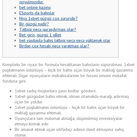
qoyulmuşdur.
bet online kazino
ESports-da bahislər
Niyə 1xbet güzgü çox zəruridir?
Bir güzgü nədir?
Tətbiqi necə quraşdırmaq olar?
Bet: giriş, güzgü 1 xBet
bet vasitəsilə bahis tətbiqi necə necə yükləmək olar
Birdən çox hesab necə yaratmaq olar?
Kompleks bir riyazi bir formula hesablanan bahislərin süpürülməsi. 1xbet
püşkatmanın üstünlüyü – kiçik bir bahis üçün böyük bir məbləğ qazanma
ehtimalı. Digər oyunçuların mübahisələrinin bir hissəsi ümumi mükafat
fonduna girir.
1xbet sadiq müştərilərə şəxsi kodlar göndərir.
1xbet güzgüdən bahis etmək, idman izləməkdə marağı artırmaq
üçün bir yoldur.
1xbet püşkatmanın üstünlüyü – kiçik bir bahis üçün böyük bir
məbləğ qazanma ehtimalı.
Oyunçulara tam məlumat almağa, düşünülmüş investisiyalar
etməyə kömək edir.
Bir əmanət etmək üçün istifadəçi adınızı daxil etməyiniz xahiş
olunur.