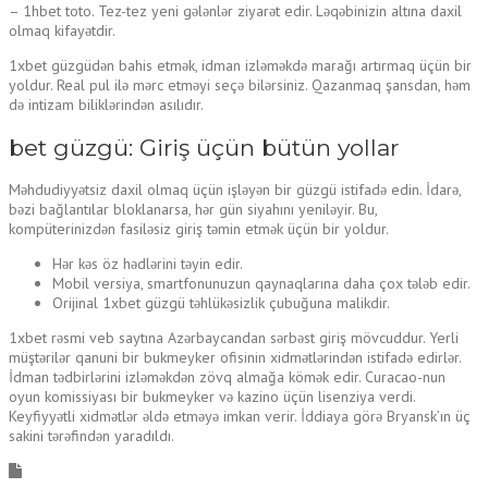
– 1hbet toto. Tez-tez yeni gələnlər ziyarət edir. Ləqəbinizin altına daxil
olmaq kifayətdir.
1xbet güzgüdən bahis etmək, idman izləməkdə marağı artırmaq üçün bir
yoldur. Real pul ilə mərc etməyi seçə bilərsiniz. Qazanmaq şansdan, həm
də intizam biliklərindən asılıdır.
bet güzgü: Giriş üçün bütün yollar
Məhdudiyyətsiz daxil olmaq üçün işləyən bir güzgü istifadə edin. İdarə,
bəzi bağlantılar bloklanarsa, hər gün siyahını yeniləyir. Bu,
kompüterinizdən fasiləsiz giriş təmin etmək üçün bir yoldur.
Hər kəs öz hədlərini təyin edir.
Mobil versiya, smartfonunuzun qaynaqlarına daha çox tələb edir.
Orijinal 1xbet güzgü təhlükəsizlik çubuğuna malikdir.
1xbet rəsmi veb saytına Azərbaycandan sərbəst giriş mövcuddur. Yerli
müştərilər qanuni bir bukmeyker ofisinin xidmətlərindən istifadə edirlər.
İdman tədbirlərini izləməkdən zövq almağa kömək edir. Curacao-nun
oyun komissiyası bir bukmeyker və kazino üçün lisenziya verdi.
Keyfiyyətli xidmətlər əldə etməyə imkan verir. İddiaya görə Bryansk’ın üç
sakini tərəfindən yaradıldı.