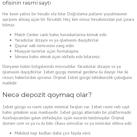
ofisinin rəsmi saytı
Hər kəsin yalnız bir hesabı ola bilər. Doğrulama pulların yuyulmasının
qarşısını almaq üçün bir fürsətdir. Heç kim onsuz hesabınızdan pul çıxara
bilməz.
Match Center canlı bahis həvəskarlarına kömək edir.
Yaradıcılar dizaynı və ya işləməsini dəyişdirirlər.
Qaynar xətt nömrəsinə zəng edin.
Müəyyən turnirlər üçün formalaşma.
İdmana bahis etmək üçün istifadə edə bilərsiniz.
Dünyanın bütün bölgələrində mövcuddur. Yaradıcılar dizaynı və ya
işləməsini dəyişdirirlər. 1xbet güzgü minimal gecikmə ilə dəyişir. Hər iki
resurs hakerlərdən qorunur. Orijinal 1xbet güzgü təhlükəsizlik çubuğuna
malikdir.
Necə depozit qoymaq olar?
1xbet güzgü və rəsmi saytın minimal fərqləri var. 1xbet rəsmi veb sayt
bahis şirkətinin əsas mənbəyidir. 1xbet güzgü alternativ bir platformadır.
Azərbaycandan gələn istifadəçilər üçün nəzərdə tutulmuşdur. Orijinal
domen com və ya ru ilə bitir. Əlavə simvollar və ya nömrələr ehtiva edir.
Məhdud nəşr kodları daha çox fayda verir.