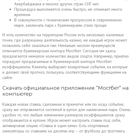
Азербайджана и многих других стран СНГ нет.
Процедура выполняется очень быстро, не отнимает много
времени.
В совокупности с техническим прогрессом в современном
мире, заключать пари с букмекерами стало проще.
И хоть количество на территории России есть несколько наземных
точек, где разрешена деятельность казино, не каждый игрок может
позволить себе оказаться там. Немалым числом преимуществ
отличается букмекерская контора Мостбет. Сегодня им здесь
предлагается немалое количество видов спорта. Например, приятно
порадуют предлагаемые в букмекерской конторе Мостбет
коэффициенты. Клиенты выбирают конкретные события, на которые
и делают свой прогноз, пользуясь соответствующими функциями на
сайте.
Скачать официальное приложение “Мостбет” на
компьютер
Каждая новая ставка, сделанная в прематче или по ходу события,
сразу же отправляется системой в купон для заключения пари. Очень
удобно то, что любые изменения размеров коэффициентов сразу
отображаются в купоне. Игрок может настроить ставки под себя,
активировав опцию «Ставка в один клик». Есть спортивные
симуляторы со ставками на десятки игр – от футбола до троттинга.