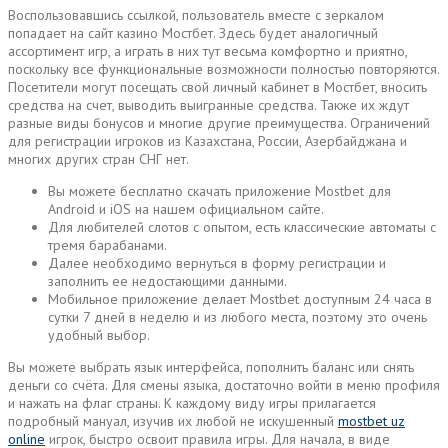
Воспользовавшись ссылкой, пользователь вместе с зеркалом
попадает на сайт казино Мостбет. Здесь будет аналогичный
ассортимент игр, а играть в них тут весьма комфортно и приятно,
поскольку все функциональные возможности полностью повторяются.
Посетители могут посещать свой личный кабинет в Мостбет, вносить
средства на счет, выводить выигранные средства. Также их ждут
разные виды бонусов и многие другие преимущества. Ограничений
для регистрации игроков из Казахстана, России, Азербайджана и
многих других стран СНГ нет.
Вы можете бесплатно скачать приложение Mostbet для
Android и iOS на нашем официальном сайте.
Для любителей слотов с опытом, есть классические автоматы с
тремя барабанами.
Далее необходимо вернуться в форму регистрации и
заполнить ее недостающими данными.
Мобильное приложение делает Mostbet доступным 24 часа в
сутки 7 дней в неделю и из любого места, поэтому это очень
удобный выбор.
Вы можете выбрать язык интерфейса, пополнить баланс или снять
деньги со счёта. Для смены языка, достаточно войти в меню профиля
и нажать на флаг страны. К каждому виду игры прилагается
подробный мануал, изучив их любой не искушенный
mostbet uz
online
игрок, быстро освоит правила игры. Для начала, в виде