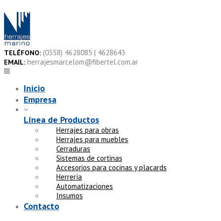
Skip
to
content
(0358) 4628085 | 4628643
TELÉFONO:
herrajesmarcelom@fibertel.com.ar
EMAIL:
Inicio
Empresa
Línea de Productos
Herrajes para obras
Herrajes para muebles
Cerraduras
Sistemas de cortinas
Accesorios para cocinas y placards
Herrería
Automatizaciones
Insumos
Contacto