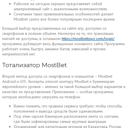
Рабочее на сегодня зеркало представляет собой
альтернативный сайт с аналогичными возможностями.
Сочетание таких привлекательных особенностей делает
Mostbet casino все более популярным последнее время.
Большой выбор представленных на сайте игр, доступен со
смартфонов в полном объёме. Несмотря на то, что трансляции
матчей не доступны, в остальном
https://mostbettopz.com/login/
программа дублирует весь функционал основного сайта. Программа
работает очень быстро, никаких багов, зависаний и прочих
неприятностей нет.
Тотализатор MostBet
Второй метод доступа со смартфонов и планшетов – Mostbet
Android и iOS. Эксперты относят контору Mostbet к букмекерам
европейского уровня – именно за такой большой выбор вариантов и
качество их представления. Приложение — особая программа,
которую необходимо загрузить на телефон.
Важно помнить, что правила сервиса требуют, чтобы способы
пополнения и вывода средств были одинаковыми.
Под этим скролл-баннером расположена лента со слотами,
где были зафиксированы самые крупные выигрыши.
Ограничений для регистрации игроков из Казахстана, России,