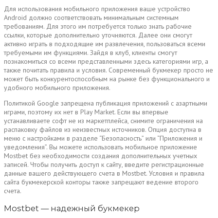
Для использования мобильного приложения ваше устройство
Android должно соответствовать минимальным системным
требованиям. Для этого им потребуется только знать рабочие
ссылки, которые дополнительно уточняются. Далее они смогут
активно играть в подходящие им развлечения, пользоваться всеми
требуемыми им функциями. Зайдя в клуб, клиенты смогут
познакомиться со всеми представленными здесь категориями игр, а
также почитать правила и условия. Современный букмекер просто не
может быть конкурентоспособным на рынке без функционального и
удобного мобильного приложения.
Политикой Google запрещена публикация приложений с азартными
играми, поэтому их нет в Play Market. Если вы впервые
устанавливаете софт не из маркетплейса, снимите ограничения на
распаковку файлов из неизвестных источников. Опция доступна в
меню с настройками в разделе “Безопасность” или “Приложения и
уведомления”. Вы можете использовать мобильное приложение
Mostbet без необходимости создания дополнительных учетных
записей. Чтобы получить доступ к сайту, введите регистрационные
данные вашего действующего счета в Mostbet. Условия и правила
сайта букмекерской конторы также запрещают ведение второго
счета.
Mostbet — надежный букмекер