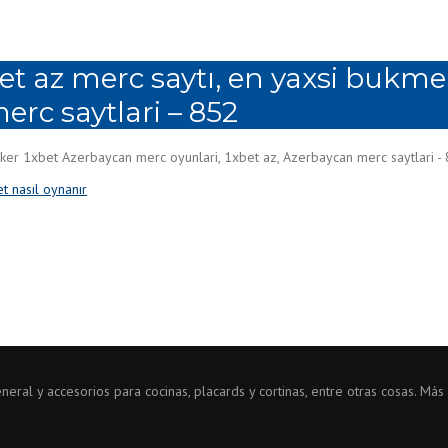
et az merc saytı, en yaxsi bukm
erc saytlari – 852
ker 1xbet Azerbaycan merc oyunlari, 1xbet az, Azerbaycan merc saytlari -
t nasıl oynanır
ral y accesorios para cocinas, placards y cortinas, entre otras cosas. Más