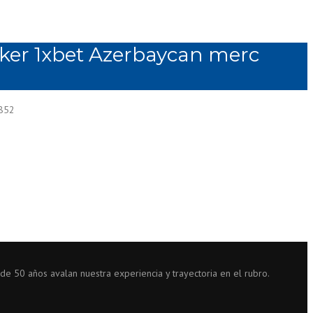
eker 1xbet Azerbaycan merc
 852
 de 50 años avalan nuestra experiencia y trayectoria en el rubro.