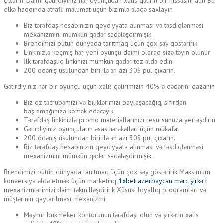
çıxarın. Daimi gətirdiyiniz hər oyunçudan xalis gəlirin bir hissəsini alın Bu
ölkə haqqında ətraflı məlumat üçün bizimlə əlaqə saxlayın
Biz tərəfdaş hesabınızın qeydiyyata alınması və təsdiqlənməsi
mexanizmini mümkün qədər sadələşdirmişik.
Brendimizi bütün dünyada tanıtmaq üçün çox səy göstəririk
Linkinizlə keçmiş hər yeni oyunçu daimi olaraq sizə təyin olunur
İlk tərəfdaşlıq linkinizi mümkün qədər tez əldə edin.
200 ödəniş üsulundan biri ilə ən azı 30$ pul çıxarın.
Gətirdiyiniz hər bir oyunçu üçün xalis gəlirimizin 40%-ə qədərini qazanın
Biz öz təcrübəmizi və biliklərimizi paylaşacağıq, sıfırdan
başlamağınıza kömək edəcəyik.
Tərəfdaş linkinizlə promo materiallarınızı resursunuza yerləşdirin
Gətirdiyiniz oyunçuların əsas hərəkətləri üçün mükafat
200 ödəniş üsulundan biri ilə ən azı 30$ pul çıxarın.
Biz tərəfdaş hesabınızın qeydiyyata alınması və təsdiqlənməsi
mexanizmini mümkün qədər sadələşdirmişik.
Brendimizi bütün dünyada tanıtmaq üçün çox səy göstəririk Maksimum
konversiya əldə etmək üçün marketinq
1xbet azerbaycan mərc şirkəti
mexanizmlərimizi daim təkmilləşdiririk Xüsusi loyallıq proqramları və
müştərinin qaytarılması mexanizmi
Məşhur bukmeker kontorunun tərəfdaşı olun və şirkətin xalis