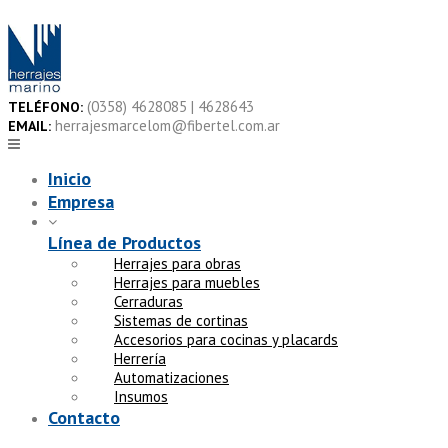
Skip
to
content
(0358) 4628085 | 4628643
TELÉFONO:
herrajesmarcelom@fibertel.com.ar
EMAIL:
Inicio
Empresa
Línea de Productos
Herrajes para obras
Herrajes para muebles
Cerraduras
Sistemas de cortinas
Accesorios para cocinas y placards
Herrería
Automatizaciones
Insumos
Contacto