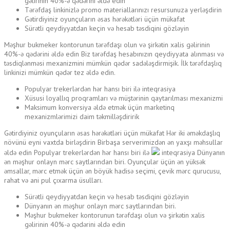
gəlirinin 40%-ə qədərini əldə edin
Tərəfdaş linkinizlə promo materiallarınızı resursunuza yerləşdirin
Gətirdiyiniz oyunçuların əsas hərəkətləri üçün mükafat
Sürətli qeydiyyatdan keçin və hesab təsdiqini gözləyin
Məşhur bukmeker kontorunun tərəfdaşı olun və şirkətin xalis gəlirinin
40%-ə qədərini əldə edin Biz tərəfdaş hesabınızın qeydiyyata alınması və
təsdiqlənməsi mexanizmini mümkün qədər sadələşdirmişik. İlk tərəfdaşlıq
linkinizi mümkün qədər tez əldə edin.
Populyar trekerlərdən hər hansı biri ilə inteqrasiya
Xüsusi loyallıq proqramları və müştərinin qaytarılması mexanizmi
Maksimum konversiya əldə etmək üçün marketinq
mexanizmlərimizi daim təkmilləşdiririk
Gətirdiyiniz oyunçuların əsas hərəkətləri üçün mükafat Hər iki əməkdaşlıq
növünü eyni vaxtda birləşdirin Birbaşa serverimizdən ən yaxşı məhsullar
əldə edin Populyar trekerlərdən hər hansı biri ilə
inteqrasiya Dünyanın
ən məşhur onlayn mərc saytlarından biri. Oyunçular üçün ən yüksək
əmsallar, mərc etmək üçün ən böyük hadisə seçimi, çevik mərc qurucusu,
rahat və ani pul çıxarma üsulları.
Sürətli qeydiyyatdan keçin və hesab təsdiqini gözləyin
Dünyanın ən məşhur onlayn mərc saytlarından biri.
Məşhur bukmeker kontorunun tərəfdaşı olun və şirkətin xalis
gəlirinin 40%-ə qədərini əldə edin