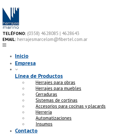
Skip
to
content
(0358) 4628085 | 4628643
TELÉFONO:
herrajesmarcelom@fibertel.com.ar
EMAIL:
Inicio
Empresa
Línea de Productos
Herrajes para obras
Herrajes para muebles
Cerraduras
Sistemas de cortinas
Accesorios para cocinas y placards
Herrería
Automatizaciones
Insumos
Contacto