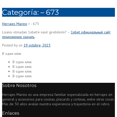
Categoría:
– 673
Herrajes Marino
>
- 673
Lisansı olmadan 1xbet’e nasıl girebilirim? –
1xbet официальный сайт
приложение скачать
Posted by
on
19 octubre, 2023
В один клик
В один клик
В один клик
В один клик
В один клик
Sobre Nosotros
Herrajes Marino es una empresa familiar especializada en herrajes en
general y accesorios para cocinas, placards y cortinas, entre otras cosas.
Más de 50 años avalan nuestra experiencia y trayectoria en el rubro.
Enlaces