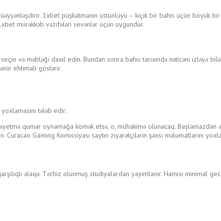
ını müəyyənləşdirir. 1xbet püşkatmanın üstünlüyü – kiçik bir bahis üçün böyük 
 1xbet mürəkkəb vəzifələri sevənlər üçün uygundur.
çin və məbləği daxil edin. Bundan sonra bahis tarixində nəticəni izləyə bilə
ənin ehtimalı göstərir.
 yoxlamasını tələb edir.
ir yeniyetmə qumar oynamağa kömək etsə, o, mühakimə olunacaq. Başlamazdan
yin. Curacao Gaming Komissiyası saytın ziyarətçilərin şəxsi məlumatlarını yoxla
ilə qarşılıqlı əlaqə. Təchiz olunmuş studiyalardan yayımlanır. Hamısı minimal g