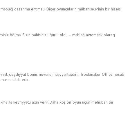
bir məbləğ qazanma ehtimalı. Digər oyunçuların mübahisələrinin bir hissəsi
rsiniz bölmə. Sizin bahisiniz uğurlu oldu – məbləğ avtomatik olaraq
 əvvəl, qeydiyyat bonus növünü müəyyənləşdirin. Bookmaker Office hesab
masını tələb edir.
ecikmə ilə keyfiyyətli axın verir. Daha xoş bir oyun üçün mehriban bir