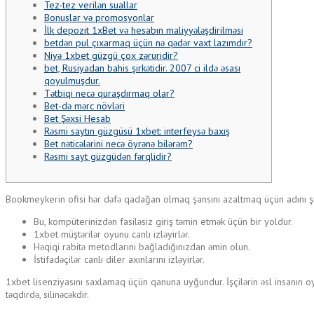
Tez-tez verilən suallar
Bonuslar və promosyonlar
İlk depozit 1xBet və hesabın maliyyələşdirilməsi
betdən pul çıxarmaq üçün nə qədər vaxt lazımdır?
Niyə 1xbet güzgü çox zəruridir?
bet, Rusiyadan bahis şirkətidir. 2007 ci ildə əsası
qoyulmuşdur.
Tətbiqi necə quraşdırmaq olar?
Bet-də mərc növləri
Bet Şəxsi Hesab
Rəsmi saytın güzgüsü 1xbet: interfeysə baxış
Bet nəticələrini necə öyrənə bilərəm?
Rəsmi sayt güzgüdən fərqlidir?
Bookmeykerin ofisi hər dəfə qadağan olmaq şansını azaltmaq üçün adını şif
Bu, kompüterinizdən fasiləsiz giriş təmin etmək üçün bir yoldur.
1xbet müştərilər oyunu canlı izləyirlər.
Həqiqi rabitə metodlarını bağladığınızdan əmin olun.
İstifadəçilər canlı diler axınlarını izləyirlər.
1xbet lisenziyasını saxlamaq üçün qanuna uyğundur. İşçilərin əsl insanın oy
təqdirdə, silinəcəkdir.