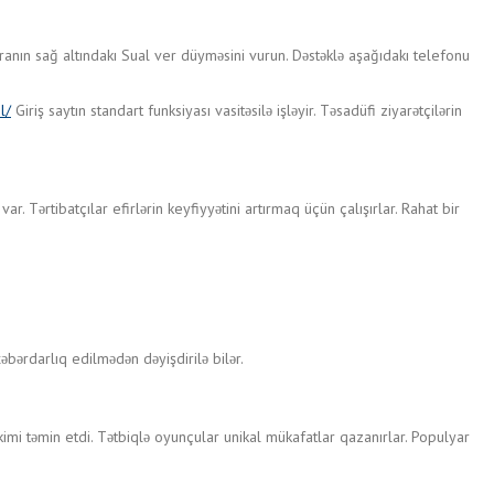
ranın sağ altındakı Sual ver düyməsini vurun. Dəstəklə aşağıdakı telefonu
l/
Giriş saytın standart funksiyası vasitəsilə işləyir. Təsadüfi ziyarətçilərin
ar. Tərtibatçılar efirlərin keyfiyyətini artırmaq üçün çalışırlar. Rahat bir
xəbərdarlıq edilmədən dəyişdirilə bilər.
mi təmin etdi. Tətbiqlə oyunçular unikal mükafatlar qazanırlar. Populyar