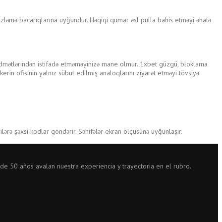
 izləmə bacarıqlarına uyğundur. Həqiqi qumar əsl pulla bahis etməyi əhatə
 xidmətlərindən istifadə etməməyinizə mane olmur. 1xbet güzgü, bloklama
erin ofisinin yalnız sübut edilmiş analoqlarını ziyarət etməyi tövsiyə
lərə şəxsi kodlar göndərir. Səhifələr ekran ölçüsünə uyğunlaşır.
 de 50 años avalan nuestra experiencia y trayectoria en el rubro.