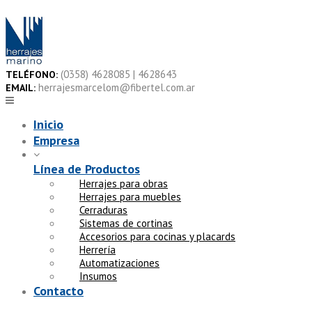
Skip
to
content
(0358) 4628085 | 4628643
TELÉFONO:
herrajesmarcelom@fibertel.com.ar
EMAIL:
Inicio
Empresa
Línea de Productos
Herrajes para obras
Herrajes para muebles
Cerraduras
Sistemas de cortinas
Accesorios para cocinas y placards
Herrería
Automatizaciones
Insumos
Contacto