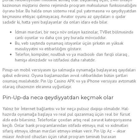
kazinonun müştərisi demo rejimində proqram məhsulunun funksionallığını
öyrənə bilər. Bu halda onun sistemə real pul yatırmasına və qeydiyyatdan
keçməsinə ehtiyac qalmayacaq. Aviator oyunu az qaydaları o qədər
sadədir ki, hətta yeni başlayanlar da onları idarə edə bilər.
İdman mərcləri, bir neçə növ onlayn kazinolar, TVBet bölməsində
canlı oyunlar və daha çox şey burada mövcuddur.
Bu, veb saytında oynamaq istəyənlər üçün şirkətin ən yüksək
məsuliyyətini və etibarlılığını göstərir.
Telefon, kompüter, noutbuk və ya macbook- dan fərqli olaraq ,
həmişə əlinizdədir və istifadəsi daha rahatdır.
Pinup-un mobil versiyasını işə salmaqla oynamağa başlayaraq qaydaları
qəbul edirsiniz. Oyuna başlamazdan əvvəl rəhbərlikdən bütün şərtləri
oxumaq məsləhətdir. Pin Up Casino APK və ya iPhone versiyası avtomatik
olaraq cihazınızın ekranına uyğunlaşır.
Pin-Up-da necə qeydiyyatdan keçmək olar
Yalnız bir İnternet bağlantısı və bir neçə pulsuz dəqiqə olmalıdır. Hal-
hazırda oynamağa başlaya və real pul qazanmaq üçün real bir fürsət
əldə edə bilərsiniz. Telefonlar çoxdan artıq real zərurət kateqoriyasına
keçib. Onlar bank proqramlarından istifadə etməyə, mal və xidmətləri
sifariş etməyə, idman mərcləri etməyə imkan verir. Pin Up Az – əksər
müasir Android cihazları üçün rahat proqram təminatı buraxan