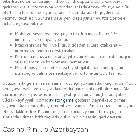
bilər. Bukmeker kontorunun rəhbərliyi ilk depozitə daha cox əlavə
gətirəcək xüsusi promosyon kodundan istifadə etməyi tövsiyə edir. Bu
platforma həm də öz ziyarətçilərinə sistemdə sürətli qeydiyyatdan
keçməyi təklif edir. Bununla belə, yeni başlayanlar Aviator Spribe-i
pulsuz oynaya bilərlər.
Mobil versiyanı oynamaq üçün telefonunuza Pinup.APK
indirməyinizə ehtiyac yoxdur.
Kitabxanın vəzifəsi I və II qrup gözdən əlillərə kitabxana –
informasiya xidməti göstərməkdir.
Kimi ümumi məzəmmətlər deyil, oyun klubunun xidməti haqqında
xüsusi jarqon və konkret məlumatlar var.
Müvəffəqiyyət əldə etmək və layiqli qələbə qazanmaq üçün
istifadəçiyə yalnız tez reaksiya və Fortune-un lütfü lazımdır.
Uduşların ilk geri alınması zamanı oyunçu yoxlamadan keçməlidir. Mobil
versiyaya eynilə veb-sayta daxil olduğunuz kimi daxil olursunuz. Biz
Curacao lisenziyası əsasında fəaliyyət göstərən və müştərilərə yalnız
yüksək keyfiyyətli xidmət
aviator game
göstərən beynəlxalq qumar
saytıyıq. Biz rəsmi vebsaytı, mobil versiyanı və Pin Up güzgüsünü ziyarət
etməyi təklif edirik. Kazino müştəri məmnuniyyətini artırmaq üçün
slotlarda uduzan istifadəçilərin pulunun bir hissəsini geri qaytarır.
Casino Pin Up Azerbaycan