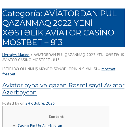
Categoría:
AVİATORDAN PUL
QAZANMAQ 2022 YENİ
XƏSTƏLİK AVİATOR CASİNO
MOSTBET – 813
Herrajes Marino
>
AVİATORDAN PUL QAZANMAQ 2022 YENİ XƏSTƏLİK
AVİATOR CASİNO MOSTBET - 813
İSTİFADƏ OLUNMUŞ MƏNBƏ SƏNƏDLƏRİNİN SİYAHISI –
mostbet
freebet
Aviator oyna və qazan Rəsmi sayti Aviator
Azerbaycan
Posted by
on
24 octubre, 2023
Content
Casino Pin Up Azerbaycan