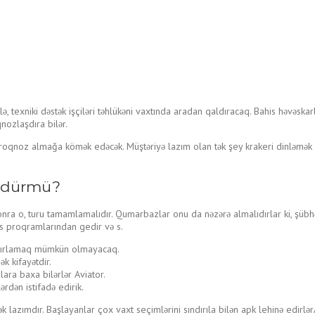
 texniki dəstək işçiləri təhlükəni vaxtında aradan qaldıracaq. Bahis həvəskar
qnozlaşdıra bilər.
roqnoz almağa kömək edəcək. Müştəriyə lazım olan tək şey krakeri dinləmək
ündürmü?
onra o, turu tamamlamalıdır. Qumarbazlar onu da nəzərə almalıdırlar ki, şübhəli
rus proqramlarından gedir və s.
 hazırlamaq mümkün olmayacaq.
 kifayətdir.
ara baxa bilərlər Aviator.
ərdən istifadə edirik.
lazımdır. Başlayanlar çox vaxt seçimlərini sındırıla bilən apk lehinə edirlər