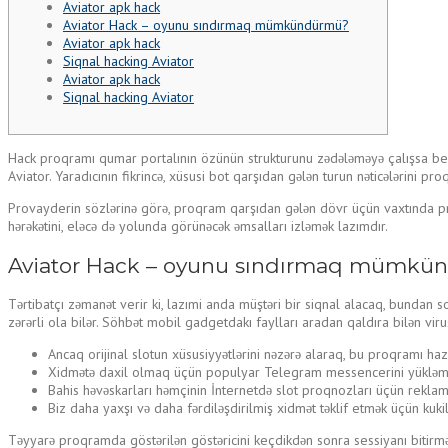
Aviator apk hack
Aviator Hack – oyunu sındırmaq mümkündürmü?
Aviator apk hack
Siqnal hacking Aviator
Aviator apk hack
Siqnal hacking Aviator
Hack proqramı qumar portalının özünün strukturunu zədələməyə çalışsa belə,
Aviator. Yaradıcının fikrincə, xüsusi bot qarşıdan gələn turun nəticələrini pro
Provayderin sözlərinə görə, proqram qarşıdan gələn dövr üçün vaxtında p
hərəkətini, eləcə də yolunda görünəcək əmsalları izləmək lazımdır.
Aviator Hack – oyunu sındırmaq mümk
Tərtibatçı zəmanət verir ki, lazımi anda müştəri bir siqnal alacaq, bundan s
zərərli ola bilər. Söhbət mobil gadgetdakı faylları aradan qaldıra bilən vi
Ancaq orijinal slotun xüsusiyyətlərini nəzərə alaraq, bu proqramı
Xidmətə daxil olmaq üçün populyar Telegram messencerini yükləmək
Bahis həvəskarları həmçinin İnternetdə slot proqnozları üçün reklaml
Biz daha yaxşı və daha fərdiləşdirilmiş xidmət təklif etmək üçün kukil
Təyyarə proqramda göstərilən göstəricini keçdikdən sonra sessiyanı bitirmək 