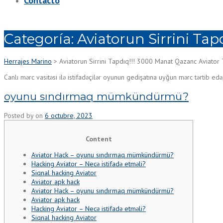
Contacto
Categoría:
Aviatorun Sirrini Tap
Herrajes Marino
>
Aviatorun Sirrini Tapdıq!!! 3000 Manat Qazanc Aviator 
Canlı mərc vasitəsi ilə istifadəçilər oyunun gedişatına uyğun mərc tərtib edə
oyunu sındırmaq mümkündürmü?
Posted by
on
6 octubre, 2023
Content
Aviator Hack – oyunu sındırmaq mümkündürmü?
Hacking Aviator – Necə istifadə etməli?
Siqnal hacking Aviator
Aviator apk hack
Aviator Hack – oyunu sındırmaq mümkündürmü?
Aviator apk hack
Hacking Aviator – Necə istifadə etməli?
Siqnal hacking Aviator