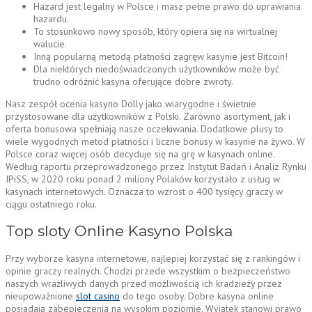
Hazard jest legalny w Polsce i masz pełne prawo do uprawiania
hazardu.
To stosunkowo nowy sposób, który opiera się na wirtualnej
walucie.
Inną popularną metodą płatności zagręw kasynie jest Bitcoin!
Dla niektórych niedoświadczonych użytkowników może być
trudno odróżnić kasyna oferujące dobre zwroty.
Nasz zespół ocenia kasyno Dolly jako wiarygodne i świetnie
przystosowane dla użytkowników z Polski. Zarówno asortyment, jak i
oferta bonusowa spełniają nasze oczekiwania. Dodatkowe plusy to
wiele wygodnych metod płatności i liczne bonusy w kasynie na żywo. W
Polsce coraz więcej osób decyduje się na grę w kasynach online.
Według raportu przeprowadzonego przez Instytut Badań i Analiz Rynku
IPiSS, w 2020 roku ponad 2 miliony Polaków korzystało z usług w
kasynach internetowych. Oznacza to wzrost o 400 tysięcy graczy w
ciągu ostatniego roku.
Top sloty Online Kasyno Polska
Przy wyborze kasyna internetowe, najlepiej korzystać się z rankingów i
opinie graczy realnych. Chodzi przede wszystkim o bezpieczeństwo
naszych wrażliwych danych przed możliwością ich kradzieży przez
nieupoważnione
slot casino
do tego osoby. Dobre kasyna online
posiadają zabepieczenia na wysokim poziomie. Wyjątek stanowi prawo