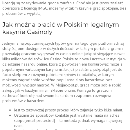
licencją są zdecydowanie godne zaufania. Choć nie jest łatwo znaleźć
operatora z licencją IMGC, możemy w takim kasynie grać spokojnie, bez
problemów z wypłatą.
Jak można płacić w Polskim legalnym
kasynie Casinoly
Jednym z najpopularniejszych typów gier na tego typu platformach są
sloty. Są one dostępne w dużych ilościach w każdym portalu z grami i
pozwalają graczom wygrywać w casino online jackpot sięgające nawet
kilku milionów dolarów. Ice Casino Polska to nowa i uczciwa instytucja w
dziedzinie hazardu online, która z powodzeniem konkurować może z
popularnymi wirtualnymi kasynami. Jak już pisaliśmy, jackpot.pl jest de
facto skelpem z różnymi pakietami spinów i dodatków, w którym
możemy zagrać sobie w różne popularne sloty hazardowe bez
możliwości wypłaty nagród. W Mojjackpot.pl gracz może sobie robić
zakupy jak w każdym innym sklepie online. Pomaga to graczom
zachować kontrolę nad swoim hazardem i zapobiec rozwojowi
problemów z hazardem.
Jest to zazwyczaj prosty proces, który zajmuje tylko kilka minut.
Ostatnim ze sposobów kontaktu jest wysłanie maila na adres
suppo[email protected] – ta metoda jednak wymaga najwięcej
czasu.