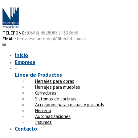
Skip
to
content
(0358) 4628085 | 4628643
TELÉFONO:
herrajesmarcelom@fibertel.com.ar
EMAIL:
Inicio
Empresa
Línea de Productos
Herrajes para obras
Herrajes para muebles
Cerraduras
Sistemas de cortinas
Accesorios para cocinas y placards
Herrería
Automatizaciones
Insumos
Contacto