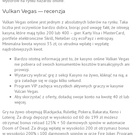
wyborów na rynku hazardu online.
Vulkan Vegas — recenzja
Vulkan Vegas online jest jednym z absolutnych liderów na rynku. Taka
liczba jest oczywiście bardzo dobra, biorąc pod uwagę fakt, że istnieją
kasyna, które mają tylko 200 lub 400 – gier. Karty Visa i MasterCard,
portfele elektroniczne Skrill, Neteller czy ecoPayz i entropay.
Minimalna kwota wynosi 35 zł, co utrudnia wpłatę i wypłatę
najdrobniejszych kwot.
Bardzo istotną informacją jest to, że kasyno online Vulkan Vegas
nie pobiera od swoich konsumentów kosztów transakcyjnych ani
prowizji.
Wystarczy wybrać grę z sekcji Kasyno na żywo, kliknąć na nią, a
gra załaduje się w ciągu kilku sekund.
Program VIP zachęca wszystkich aktywnych graczy w kasynie
Vulcan Vegas.
Aby skorzystać z oferty, doładuj swoje konto na kwotę 40 zł lub
więcej.
Gry na żywo obejmują Blackjacka, Ruletkę, Pokera, Bakarata, Keno i
Loterię. Za drugi depozyt w wysokości od 60 do 199 zł możesz
otrzymać bonus reload 125% + 50 darmowych spinów w automacie
Doom of Dead. Za drugą wpłatę w wysokości 200 zł otrzymasz bonus
w wysokości 200% i 100 darmowych spinów w grze Fire Joker. Program