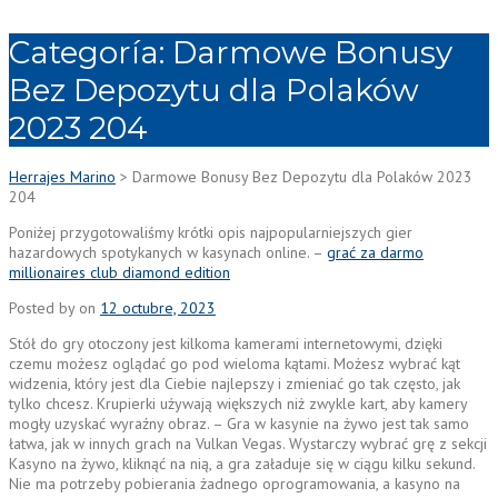
Categoría:
Darmowe Bonusy
Bez Depozytu dla Polaków
2023 204
Herrajes Marino
>
Darmowe Bonusy Bez Depozytu dla Polaków 2023
204
Poniżej przygotowaliśmy krótki opis najpopularniejszych gier
hazardowych spotykanych w kasynach online. –
grać za darmo
millionaires club diamond edition
Posted by
on
12 octubre, 2023
Stół do gry otoczony jest kilkoma kamerami internetowymi, dzięki
czemu możesz oglądać go pod wieloma kątami. Możesz wybrać kąt
widzenia, który jest dla Ciebie najlepszy i zmieniać go tak często, jak
tylko chcesz. Krupierki używają większych niż zwykle kart, aby kamery
mogły uzyskać wyraźny obraz. – Gra w kasynie na żywo jest tak samo
łatwa, jak w innych grach na Vulkan Vegas. Wystarczy wybrać grę z sekcji
Kasyno na żywo, kliknąć na nią, a gra załaduje się w ciągu kilku sekund.
Nie ma potrzeby pobierania żadnego oprogramowania, a kasyno na