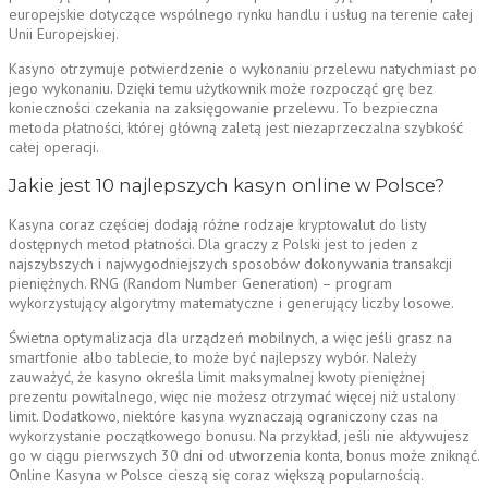
europejskie dotyczące wspólnego rynku handlu i usług na terenie całej
Unii Europejskiej.
Kasyno otrzymuje potwierdzenie o wykonaniu przelewu natychmiast po
jego wykonaniu. Dzięki temu użytkownik może rozpocząć grę bez
konieczności czekania na zaksięgowanie przelewu. To bezpieczna
metoda płatności, której główną zaletą jest niezaprzeczalna szybkość
całej operacji.
Jakie jest 10 najlepszych kasyn online w Polsce?
Kasyna coraz częściej dodają różne rodzaje kryptowalut do listy
dostępnych metod płatności. Dla graczy z Polski jest to jeden z
najszybszych i najwygodniejszych sposobów dokonywania transakcji
pieniężnych. RNG (Random Number Generation) – program
wykorzystujący algorytmy matematyczne i generujący liczby losowe.
Świetna optymalizacja dla urządzeń mobilnych, a więc jeśli grasz na
smartfonie albo tablecie, to może być najlepszy wybór. Należy
zauważyć, że kasyno określa limit maksymalnej kwoty pieniężnej
prezentu powitalnego, więc nie możesz otrzymać więcej niż ustalony
limit. Dodatkowo, niektóre kasyna wyznaczają ograniczony czas na
wykorzystanie początkowego bonusu. Na przykład, jeśli nie aktywujesz
go w ciągu pierwszych 30 dni od utworzenia konta, bonus może zniknąć.
Online Kasyna w Polsce cieszą się coraz większą popularnością.