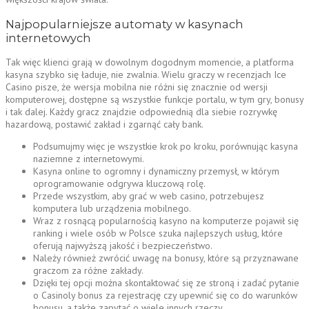
Najpopularniejsze automaty w kasynach
internetowych
Tak więc klienci grają w dowolnym dogodnym momencie, a platforma
kasyna szybko się ładuje, nie zwalnia. Wielu graczy w recenzjach Ice
Casino pisze, że wersja mobilna nie różni się znacznie od wersji
komputerowej, dostępne są wszystkie funkcje portalu, w tym gry, bonusy
i tak dalej. Każdy gracz znajdzie odpowiednią dla siebie rozrywkę
hazardową, postawić zakład i zgarnąć cały bank.
Podsumujmy więc je wszystkie krok po kroku, porównując kasyna
naziemne z internetowymi.
Kasyna online to ogromny i dynamiczny przemysł, w którym
oprogramowanie odgrywa kluczową rolę.
Przede wszystkim, aby grać w web casino, potrzebujesz
komputera lub urządzenia mobilnego.
Wraz z rosnącą popularnością kasyno na komputerze pojawił się
ranking i wiele osób w Polsce szuka najlepszych usług, które
oferują najwyższą jakość i bezpieczeństwo.
Należy również zwrócić uwagę na bonusy, które są przyznawane
graczom za różne zakłady.
Dzięki tej opcji można skontaktować się ze stroną i zadać pytanie
o Casinoly bonus za rejestrację czy upewnić się co do warunków
bonusu, a także zapytać o wiele innych rzeczy.