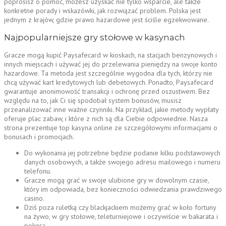
poprosisz o pomoc, możesz uzyskać nie tylko wsparcie, ale także
konkretne porady i wskazówki, jak rozwiązać problem. Polska jest
jednym z krajów, gdzie prawo hazardowe jest ściśle egzekwowane.
Najpopularniejsze gry stołowe w kasynach
Gracze mogą kupić Paysafecard w kioskach, na stacjach benzynowych i
innych miejscach i używać jej do przelewania pieniędzy na swoje konto
hazardowe. Ta metoda jest szczególnie wygodna dla tych, którzy nie
chcą używać kart kredytowych lub debetowych. Ponadto, Paysafecard
gwarantuje anonimowość transakcji i ochronę przed oszustwem. Bez
względu na to, jak Ci się spodobał system bonusów, musisz
przeanalizować inne ważne czynniki. Na przykład, jakie metody wypłaty
oferuje plac zabaw, i które z nich są dla Ciebie odpowiednie. Nasza
strona prezentuje top kasyna online ze szczegółowymi informacjami o
bonusach i promocjach.
Do wykonania jej potrzebne będzie podanie kilku podstawowych
danych osobowych, a także swojego adresu mailowego i numeru
telefonu.
Gracze mogą grać w swoje ulubione gry w dowolnym czasie,
który im odpowiada, bez konieczności odwiedzania prawdziwego
casino.
Dziś poza ruletką czy blackjackiem możemy grać w koło fortuny
na żywo, w gry stołowe, teleturniejowe i oczywiście w bakarata i
pokera.