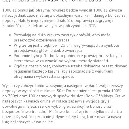
1000 zł, bonus jaki otrzyma, również będzie wynosił 1000 zł. Zawsze
należy jednak zapoznać się z dokładnymi warunkami danego bonusu za
depozyt. Należy między innymi dbałość o poprawną rozgrywkę i
zgodność gier z deklarowanymi współczynnikami RTP.
Pozwalają na dużo większy zastrzyk gotówki, który może
przekroczyć oczekiwania gracza.
W grze tej jest 5 bębnów i 25 linii wygrywających, a symbole
przedstawiają głównie dzikie zwierzęta.
Podobnie było jeśli chodzi o pobieranie prowizji przez kasyno
internetowe w zależności od wyboru metody płatności.
Ogólnie rzecz biorąc, koniecznie trzeba dokładnie przestudiować
regulamin każdego kasyna, aby zapoznać się z warunkami
otrzymania i wykorzystania spinów.
Wystarczy założyć konto w kasynie, a następnie wpłacić swój pierwszy
depozyt w wysokości minimum 50zł. Do zgarnięcia jest premia 100%
do 700zł oraz 100 darmowych spinów do slotu Book Of Vikings. Gra w
najlepszych kasynach online w Polsce zapewnia wygodę gry z
dowolnego miejsca, szeroki wybór gier, atrakcyjne bonusy oraz
bezpieczeństwo transakcji. Mnóstwo bonusów, i to nie tylko na start, a
także duży wybór gier to nie jedyne zalety Ultra, które otwiera naszą
listę najlepszych kasyn online.