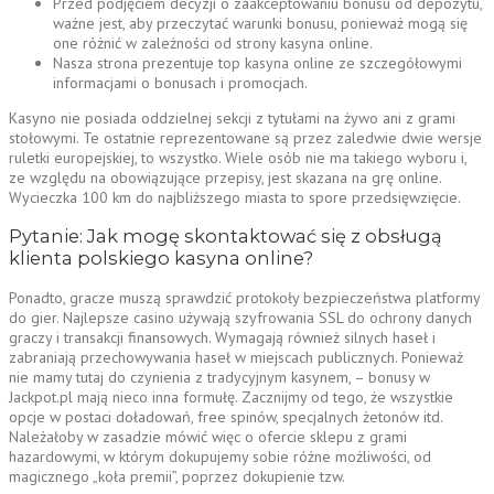
Przed podjęciem decyzji o zaakceptowaniu bonusu od depozytu,
ważne jest, aby przeczytać warunki bonusu, ponieważ mogą się
one różnić w zależności od strony kasyna online.
Nasza strona prezentuje top kasyna online ze szczegółowymi
informacjami o bonusach i promocjach.
Kasyno nie posiada oddzielnej sekcji z tytułami na żywo ani z grami
stołowymi. Te ostatnie reprezentowane są przez zaledwie dwie wersje
ruletki europejskiej, to wszystko. Wiele osób nie ma takiego wyboru i,
ze względu na obowiązujące przepisy, jest skazana na grę online.
Wycieczka 100 km do najbliższego miasta to spore przedsięwzięcie.
Pytanie: Jak mogę skontaktować się z obsługą
klienta polskiego kasyna online?
Ponadto, gracze muszą sprawdzić protokoły bezpieczeństwa platformy
do gier. Najlepsze casino używają szyfrowania SSL do ochrony danych
graczy i transakcji finansowych. Wymagają również silnych haseł i
zabraniają przechowywania haseł w miejscach publicznych. Ponieważ
nie mamy tutaj do czynienia z tradycyjnym kasynem, – bonusy w
Jackpot.pl mają nieco inna formułę. Zacznijmy od tego, że wszystkie
opcje w postaci doładowań, free spinów, specjalnych żetonów itd.
Należałoby w zasadzie mówić więc o ofercie sklepu z grami
hazardowymi, w którym dokupujemy sobie różne możliwości, od
magicznego „koła premii”, poprzez dokupienie tzw.