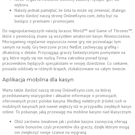
wyboru.
Należy jednak pamiętać, że lista ta może się zmieniać, dlatego
warto śledzić naszą stronę OnlineKsyno.com, żeby być na
bieżąco z premiami i promocjami.
Do najpopularniejszych należą Jurassic World™ and Game of Thrones™,
które z pewnością znane są wszystkim amatorom kasyn. Równocześnie,
Microgaming regularnie wypuszcza nowe gry, nie pozwalając tym
samym na nudę. Gry tworzone przez NetEnt zachwycają grafiką i
dbałością o detale. Przyciągają graczy fantastycznymi pomysłami na
gry, które nigdy się nie nudzą. Firma zatrudnia ponad tysiąc
pracowników, będących specjalistami w swojej dziedzinie. Co ciekawe,
posiada oddziały w różnych krajach, zlokalizowane na całym świecie.
Aplikacja mobilna dla kasyn
Warto także śledzić naszą stronę OnlineKsyno.com, na której
przedstawiamy wiarygodne i aktualne informacje o promocjach,
oferowanych przez polskie kasyna. Według niektórych źródeł ruch w
mobilnych kasynach jest nawet większy niż w przypadku zwykłych kasyn
online. To pokazuje, jaką przewagę ma mobilne kasyno nad klasycznym.
Otóż zarówno światowe jak i polskie kasyna zazwyczaj oferują
wiele bonusów, czyli prezentów dla graczy, dzięki którym mogą
oni zwiększyć swoje szanse na wygraną.