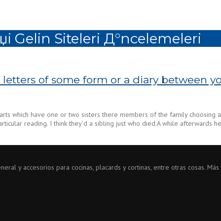
џi Gelin Siteleri Д°ncelemeleri
letters of some form or a diary between you
It starts which have one or two sisters there members of the family choosi
articular reading. I think they’d a sibling just who died.A while afterward
ral y accesorios para cocinas, placards y cortinas, entre otras cosas. Más