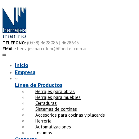
Skip
to
content
(0358) 4628085 | 4628643
TELÉFONO:
herrajesmarcelom@fibertel.com.ar
EMAIL:
Inicio
Empresa
Línea de Productos
Herrajes para obras
Herrajes para muebles
Cerraduras
Sistemas de cortinas
Accesorios para cocinas y placards
Herrería
Automatizaciones
Insumos