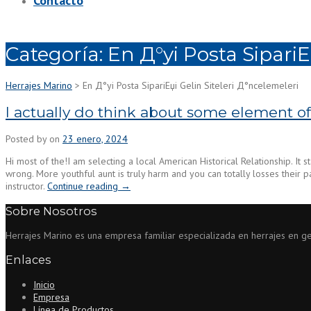
Contacto
Categoría:
En Д°yi Posta SipariЕ
Herrajes Marino
>
En Д°yi Posta SipariЕџi Gelin Siteleri Д°ncelemeleri
I actually do think about some element of 
Posted by
on
23 enero, 2024
Hi most of the!I am selecting a local American Historical Relationship. 
wrong. More youthful aunt is truly harm and you can totally losses their p
“I
instructor.
Continue reading
→
actually
Sobre Nosotros
do
think
Herrajes Marino es una empresa familiar especializada en herrajes en gene
about
some
Enlaces
element
of
Inicio
letters
Empresa
of
Línea de Productos
some