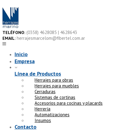
Skip
to
content
(0358) 4628085 | 4628643
TELÉFONO:
herrajesmarcelom@fibertel.com.ar
EMAIL:
Inicio
Empresa
Línea de Productos
Herrajes para obras
Herrajes para muebles
Cerraduras
Sistemas de cortinas
Accesorios para cocinas y placards
Herrería
Automatizaciones
Insumos
Contacto