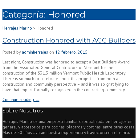
Categoría:
Honored
Herrajes Marino
>
Honored
Construction Honored with AGC Builders
Posted by
adminherrajes
on
12 febrero, 2015
Last night, Construction was honored to accept a Best Builders Award
from the Associated General Contractors of Vermont for the
construction of the $31.3 million Vermont Public Health Laboratory.
There is so much to celebrate about this project – from both a
construction and community perspective – and it was so gratifying to
have that impact formally recognized in the contracting community.
“Construction
Continue reading
→
Honored
Sobre Nosotros
with
AGC
Herrajes Marino es una empresa familiar especializada en herrajes en
Builders”
general y accesorios para cocinas, placards y cortinas, entre otras cosas.
Más de 50 años avalan nuestra experiencia y trayectoria en el rubro.