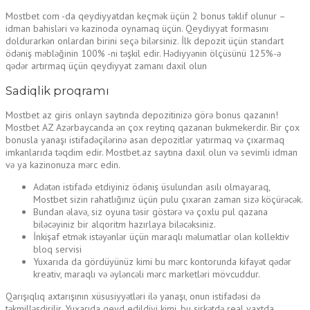
Mostbet com -da qeydiyyatdan keçmək üçün 2 bonus təklif olunur –
idman bahisləri və kazinoda oynamaq üçün. Qeydiyyat formasını
doldurarkən onlardan birini seçə bilərsiniz. İlk depozit üçün standart
ödəniş məbləğinin 100% -ni təşkil edir. Hədiyyənin ölçüsünü 125%-ə
qədər artırmaq üçün qeydiyyat zamanı daxil olun
Sadiqlik proqramı
Mostbet az giris onlayn saytında depozitinizə görə bonus qazanın!
Mostbet AZ Azərbaycanda ən çox reytinq qazanan bukmekerdir. Bir çox
bonusla yanaşı istifadəçilərinə asan depozitlər yatırmaq və çıxarmaq
imkanlarıda təqdim edir. Mostbet.az saytına daxil olun və sevimli idman
və ya kazinonuza mərc edin.
Adətən istifadə etdiyiniz ödəniş üsulundan asılı olmayaraq,
Mostbet sizin rahatlığınız üçün pulu çıxaran zaman sizə köçürəcək.
Bundan əlavə, siz oyuna təsir göstərə və çoxlu pul qazana
biləcəyiniz bir alqoritm hazırlaya biləcəksiniz.
İnkişaf etmək istəyənlər üçün maraqlı məlumatlar olan kollektiv
bloq servisi
Yuxarıda da gördüyünüz kimi bu mərc kontorunda kifayət qədər
kreativ, maraqlı və əyləncəli mərc marketləri mövcuddur.
Qarışıqlıq axtarışının xüsusiyyətləri ilə yanaşı, onun istifadəsi də
təkmilləşdirilir. Yuxarıda qeyd edildiyi kimi, bu şirkətdə real vaxtda