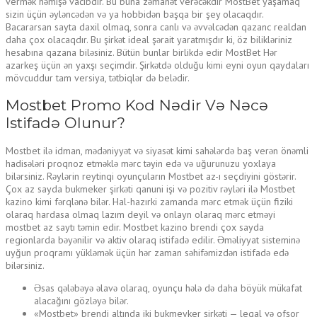
vermək həmişə vacibdir. Bu buna zəmanət verəcəkdir MostBet yaşamaq
sizin üçün əyləncədən və ya hobbidən başqa bir şey olacaqdır.
Bacararsan sayta daxil olmaq, sonra canlı və əvvəlcədən qazanc realdan
daha çox olacaqdır. Bu şirkət ideal şərait yaratmışdır ki, öz bilikləriniz
hesabına qazana biləsiniz. Bütün bunlar birlikdə edir MostBet Hər
azarkeş üçün ən yaxşı seçimdir. Şirkətdə olduğu kimi eyni oyun qaydaları
mövcuddur tam versiya, tətbiqlər də belədir.
Mostbet Promo Kod Nədir Və Nəcə
Istifadə Olunur?
Mostbet ilə idman, mədəniyyət və siyasət kimi sahələrdə baş verən önəmli
hadisələri proqnoz etməklə mərc təyin edə və uğurunuzu yoxlaya
bilərsiniz. Rəylərin reytinqi oyunçuların Mostbet az-ı seçdiyini göstərir.
Çox az sayda bukmeker şirkəti qanuni işi və pozitiv rəyləri ilə Mostbet
kazino kimi fərqlənə bilər. Hal-hazırki zamanda mərc etmək üçün fiziki
olaraq hardasa olmaq lazım deyil və onlayn olaraq mərc etməyi
mostbet az saytı təmin edir. Mostbet kazino brendi çox sayda
regionlarda bəyənilir və aktiv olaraq istifadə edilir. Əməliyyat sisteminə
uyğun proqramı yükləmək üçün hər zaman səhifəmizdən istifadə edə
bilərsiniz.
Əsas qələbəyə əlavə olaraq, oyunçu hələ də daha böyük mükafat
alacağını gözləyə bilər.
«Mostbet» brendi altında iki bukmeyker şirkəti — leqal və ofşor