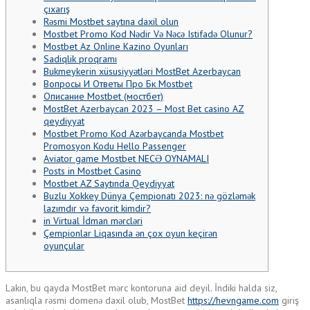
çıxarış
Rəsmi Mostbet saytına daxil olun
Mostbet Promo Kod Nədir Və Nəcə Istifadə Olunur?
Mostbet Az Online Kazino Oyunları
Sadiqlik proqramı
Bukmeykerin xüsusiyyətləri MostBet Azerbaycan
Вопросы И Ответы Про Бк Mostbet
Описание Mostbet (мостбет)
MostBet Azerbaycan 2023 – Most Bet casino AZ
qeydiyyat
Mostbet Promo Kod Azərbaycanda Mostbet
Promosyon Kodu Hello Passenger
Aviator game Mostbet NECƏ OYNAMALI
Posts in Mostbet Casino
Mostbet AZ Saytında Qeydiyyat
Buzlu Xokkey Dünya Çempionatı 2023: nə gözləmək
lazımdır və favorit kimdir?
in Virtual İdman mərcləri
Çempionlar Liqasında ən çox oyun keçirən
oyunçular
Lakin, bu qayda MostBet mərc kontoruna aid deyil. İndiki halda siz,
asanlıqla rəsmi domenə daxil olub, MostBet
https://hevngame.com
giriş