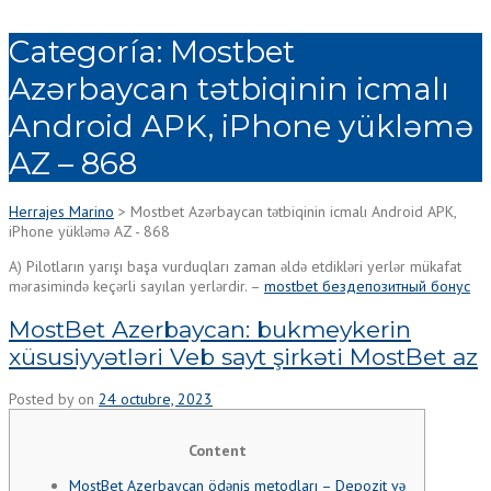
Categoría:
Mostbet
Azərbaycan tətbiqinin icmalı
Android APK, iPhone yükləmə
AZ – 868
Herrajes Marino
>
Mostbet Azərbaycan tətbiqinin icmalı Android APK,
iPhone yükləmə AZ - 868
A) Pilotların yarışı başa vurduqları zaman əldə etdikləri yerlər mükafat
mərasimində keçərli sayılan yerlərdir. –
mostbet бездепозитный бонус
MostBet Azerbaycan: bukmeykerin
xüsusiyyətləri Veb sayt şirkəti MostBet az
Posted by
on
24 octubre, 2023
Content
MostBet Azerbaycan ödəniş metodları – Depozit və