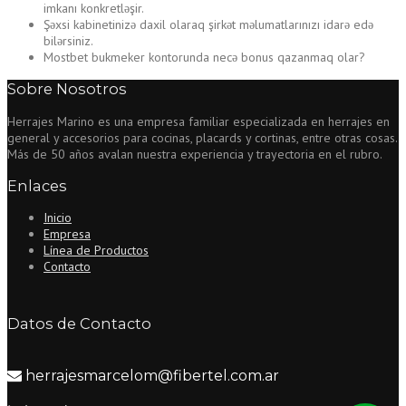
imkanı konkretləşir.
Şəxsi kabinetinizə daxil olaraq şirkət məlumatlarınızı idarə edə
bilərsiniz.
Mostbet bukmeker kontorunda necə bonus qazanmaq olar?
Sobre Nosotros
Herrajes Marino es una empresa familiar especializada en herrajes en
general y accesorios para cocinas, placards y cortinas, entre otras cosas.
Más de 50 años avalan nuestra experiencia y trayectoria en el rubro.
Enlaces
Inicio
Empresa
Línea de Productos
Contacto
Datos de Contacto
herrajesmarcelom@fibertel.com.ar