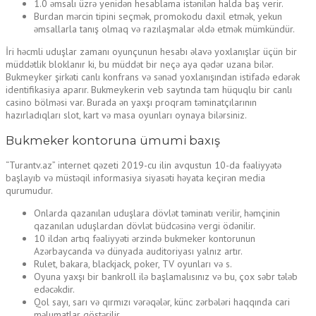
1.0 əmsalı üzrə yenidən hesablama istənilən halda baş verir.
Burdan mərcin tipini seçmək, promokodu daxil etmək, yekun
əmsallarla tanış olmaq və razılaşmalar əldə etmək mümkündür.
İri həcmli uduşlar zamanı oyunçunun hesabı əlavə yoxlanışlar üçün bir
müddətlik bloklanır ki, bu müddət bir neçə aya qədər uzana bilər.
Bukmeyker şirkəti canlı konfrans və sənəd yoxlanışından istifadə edərək
identifikasiya aparır. Bukmeykerin veb saytında tam hüquqlu bir canlı
casino bölməsi var. Burada ən yaxşı proqram təminatçılarının
hazırladıqları slot, kart və masa oyunları oynaya bilərsiniz.
Bukmeker kontoruna ümumi baxış
“Turantv.az” internet qəzeti 2019-cu ilin avqustun 10-da fəaliyyətə
başlayıb və müstəqil informasiya siyasəti həyata keçirən media
qurumudur.
Onlarda qazanılan uduşlara dövlət təminatı verilir, həmçinin
qazanılan uduşlardan dövlət büdcəsinə vergi ödənilir.
10 ildən artıq fəaliyyəti ərzində bukmeker kontorunun
Azərbaycanda və dünyada auditoriyası yalnız artır.
Rulet, bakara, blackjack, poker, TV oyunları və s.
Oyuna yaxşı bir bankroll ilə başlamalısınız və bu, çox səbr tələb
edəcəkdir.
Qol sayı, sarı və qırmızı vərəqələr, künc zərbələri haqqında cari
məlumatlar göstərilir.