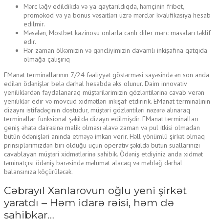
Mərc ləğv edildikdə və ya qaytarıldıqda, həmçinin fribet,
promokod və ya bonus vəsaitləri üzrə mərclər kvalifikasiya hesab
edilmir.
Məsələn, Mostbet kazinosu onlarla canlı diler mərc masaları təklif
edir.
Hər zaman ölkəmizin və gəncliyimizin davamlı inkişafına qatqıda
olmağa çalışırıq
EManat terminallarının 7/24 fəaliyyət göstərməsi sayəsində ən son anda
edilən ödənişlər belə dərhal hesabda əks olunur. Daim innovativ
yeniliklərdən faydalanaraq müştərilərimizin gözləntilərinə cavab verən
yeniliklər edir və mövcud xidmətləri inkişaf etdiririk. EManat terminalının
dizaynı istifadəçinin dostudur, müştəri gözləntiləri nəzərə alınaraq
terminallar funksional şəkildə dizayn edilmişdir. EManat terminalları
geniş əhatə dairəsinə malik olması əlavə zaman və pul itkisi olmadan
bütün ödənişləri anında etməyə imkan verir. Həll yönümlü şirkət olmaq
prinsiplərimizdən biri olduğu üçün operativ şəkildə bütün suallarınızı
cavablayan müştəri xidmətlərinə sahibik. Ödəniş etdiyiniz anda xidmət
təminatçısı ödəniş barəsində məlumat alacaq və məbləğ dərhal
balansınıza köçürüləcək.
Cəbrayıl Xanlarovun oğlu yeni şirkət
yaratdı – Həm idarə rəisi, həm də
sahibkar…