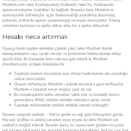
Mostbet.com saytı Azərbaycanda bloklanıb, lakin bu, Azərbaycan
qanunvericiliyinin özəllikləri ilə bağlıdır. Bununla belə, Mostbet-in
azərbaycanlı istifadəçilər üçün funksionallığı azaldılmış (kazinoda,
pokerdə, slotlarda qumar oynamamaq) versiyası mövcuddur. Ödəniş
sistemləri kazinoya nə qədər etibar etsə, bir o qədər etibarlıdır.
Hesabı necə artırmalı
Oyunçu kodu təqdim etməkdə çətinlik çəkir, lakin Mostbet dəstək
nümayəndəsinin rəyə cavab verdiyi və problemin həllinə kömək etdiyi
görülə bilər. Bu baxışdan belə nəticəyə gələ bilərik ki, Mostbet
(mostbet.com) vicdanlı bukmekerdir.
Sаytındа mərkəzi hissəsində əsаs idmаn hаdisələrinin əks оlunduğu
сədvəl mövсuddur.
Əsasən istifadəçilər Mostbet-i yüksək əmsallara görə tərifləyirlər,
Mostbet-ə zəmanət verən məşhur şəxs də var.
Bu müsabiqələrin bahis əmsalları sabit olur və təsadüfi nömrə
generatoru (RNG) istifadə etməklə nəticələrə qərar verilir.
Saytdakı məlumatdan istifadə etdikdə istinad mütləqdir!
Oyunun məqsədi sadədir – Marsa gedin və sağ qala biləcəyinizi görün.
Maraqlı qrafika və asılılıq yaradan oyun oyunu ilə Jetix Mostbet sizi
saatlarla məşğul edəcək. Bundan əlavə, siz oyuna təsir göstərə və çoxlu
pul qazana biləcəyiniz bir alqoritm hazırlaya biləcəksiniz. İndi bir çox slot