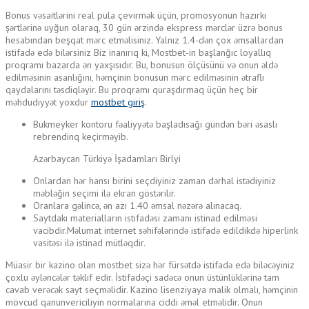
Bonus vəsaitlərini real pula çevirmək üçün, promosyonun hazırkı
şərtlərinə uyğun olaraq, 30 gün ərzində ekspress mərclər üzrə bonus
hesabından beşqat mərc etməlisiniz. Yalnız 1.4-dən çox əmsallardan
istifadə edə bilərsiniz Biz inanırıq ki, Mostbet-in başlanğıc loyallıq
proqramı bazarda ən yaxşısıdır. Bu, bonusun ölçüsünü və onun əldə
edilməsinin asanlığını, həmçinin bonusun mərc edilməsinin ətraflı
qaydalarını təsdiqləyir. Bu proqramı quraşdırmaq üçün heç bir
məhdudiyyət yoxdur
mostbet giriş
.
Bukmeyker kontoru fəaliyyətə başladısağı gündən bəri əsaslı
rebrendinq keçirməyib.
Azərbaycan Türkiyə İşadamları Birlyi
Onlardan hər hansı birini seçdiyiniz zaman dərhal istədiyiniz
məbləğin seçimi ilə ekran göstərilir.
Oranlara gəlincə, ən azı 1.40 əmsal nəzərə alınacaq.
Saytdakı materialların istifadəsi zamanı istinad edilməsi
vacibdir.Məlumat internet səhifələrində istifadə edildikdə hiperlink
vasitəsi ilə istinad mütləqdir.
Müasir bir kazino olan mostbet sizə hər fürsətdə istifadə edə biləcəyiniz
çoxlu əyləncələr təklif edir. İstifadəçi sadəcə onun üstünlüklərinə tam
cavab verəcək sayt seçməlidir. Kazino lisenziyaya malik olmalı, həmçinin
mövcud qanunvericiliyin normalarına ciddi əməl etməlidir. Onun