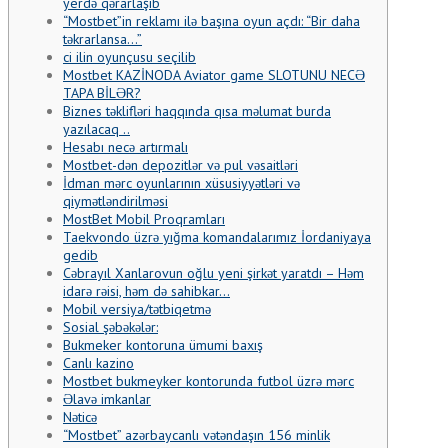
yerdə qərarlaşıb
“Mostbet”in reklamı ilə başına oyun açdı: “Bir daha
təkrarlansa…”
ci ilin oyunçusu seçilib
Mostbet KAZİNODA Aviator game SLOTUNU NECƏ
TAPA BİLƏR?
Biznes təklifləri haqqında qısa məlumat burda
yazılacaq ..
Hesabı necə artırmalı
Mostbet-dən depozitlər və pul vəsaitləri
İdman mərc oyunlarının xüsusiyyətləri və
qiymətləndirilməsi
MostBet Mobil Proqramları
Taekvondo üzrə yığma komandalarımız İordaniyaya
gedib
Cəbrayıl Xanlarovun oğlu yeni şirkət yaratdı – Həm
idarə rəisi, həm də sahibkar…
Mobil versiya/tətbiqetmə
Sosial şəbəkələr:
Bukmeker kontoruna ümumi baxış
Canlı kazino
Mostbet bukmeyker kontorunda futbol üzrə mərc
Əlavə imkanlar
Nəticə
“Mostbet” azərbaycanlı vətəndaşın 156 minlik