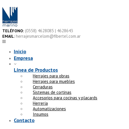
Skip
to
content
(0358) 4628085 | 4628643
TELÉFONO:
herrajesmarcelom@fibertel.com.ar
EMAIL:
Inicio
Empresa
Línea de Productos
Herrajes para obras
Herrajes para muebles
Cerraduras
Sistemas de cortinas
Accesorios para cocinas y placards
Herrería
Automatizaciones
Insumos
Contacto