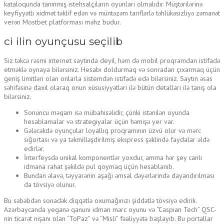
kataloqunda tanınmış istehsalçıların oyunları olmalıdır. Müştərilərinə
keyfiyyətli xidmət təklif edən və müntəzəm tariflərlə təhlükəsizliyə zəmanət
verən Mostbet platforması məhz budur.
ci ilin oyunçusu seçilib
Siz təkcə rəsmi internet saytında deyil, həm də mobil proqramdan istifadə
etməklə oynaya bilərsiniz. Hesabı doldurmaq və sonradan çıxarmaq üçün
geniş limitləri olan onlarla sistemdən istifadə edə bilərsiniz. Saytın əsas
səhifəsinə daxil olaraq onun xüsusiyyətləri ilə bütün detalları ilə tanış ola
bilərsiniz.
Sonuncu məqam isə mübahisəlidir, çünki istənilən oyunda
hesablamalar və strategiyalar üçün həmişə yer var.
Gələcəkdə oyunçular loyallıq proqramının üzvü olur və mərc
sığortası və ya təkmilləşdirilmiş ekspress şəklində faydalar əldə
edirlər.
İnterfeysdə unikal komponentlər yoxdur, amma hər şey canlı
idmana rahat şəkildə pul qoymaq üçün hesablanıb.
Bundan əlavə, təyyarənin aşağı əmsal dəyərlərində dayandırılması
da tövsiyə olunur.
Bu səbəbdən sonadək diqqətlə oxumağınızı şiddətlə tövsiyə edirik.
Azərbaycanda yeganə qanuni idman mərc oyunu və “Caspian Tech” QSC-
nin ticarət nişanı olan “ToPaz” və “Misli” fəaliyyətə başlayıb. Bu portallar