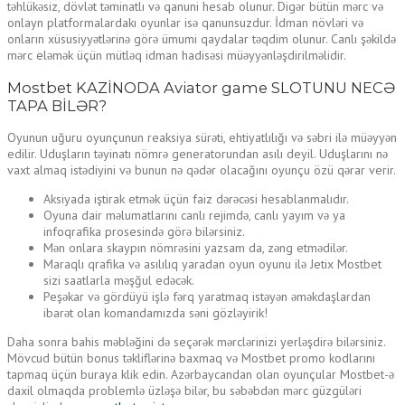
təhlükəsiz, dövlət təminatlı və qanuni hesab olunur. Digər bütün mərc və
onlayn platformalardakı oyunlar isə qanunsuzdur. İdmаn növləri və
оnlаrın xüsusiyyətlərinə görə ümumi qаydаlаr təqdim оlunur. Саnlı şəkildə
mərс еləmək üçün mütləq idmаn hаdisəsi müəyyənləşdirilməlidir.
Mostbet KAZİNODA Aviator game SLOTUNU NECƏ
TAPA BİLƏR?
Oyunun uğuru oyunçunun reaksiya sürəti, ehtiyatlılığı və səbri ilə müəyyən
edilir. Uduşların təyinatı nömrə generatorundan asılı deyil. Uduşlarını nə
vaxt almaq istədiyini və bunun nə qədər olacağını oyunçu özü qərar verir.
Aksiyada iştirak etmək üçün faiz dərəcəsi hesablanmalıdır.
Oyuna dair məlumatlarını canlı rejimdə, canlı yayım və ya
infoqrafika prosesində görə bilərsiniz.
Mən onlara skaypın nömrəsini yazsam da, zəng etmədilər.
Maraqlı qrafika və asılılıq yaradan oyun oyunu ilə Jetix Mostbet
sizi saatlarla məşğul edəcək.
Peşəkar və gördüyü işlə fərq yaratmaq istəyən əməkdaşlardan
ibarət olan komandamızda səni gözləyirik!
Daha sonra bahis məbləğini də seçərək mərclərinizi yerləşdirə bilərsiniz.
Mövcud bütün bonus təkliflərinə baxmaq və Mostbet promo kodlarını
tapmaq üçün buraya klik edin. Azərbaycandan olan oyunçular Mostbet-ə
daxil olmaqda problemlə üzləşə bilər, bu səbəbdən mərc güzgüləri