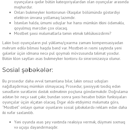
oyunçulara qədər bütün kateqoriyalardan olan oyunçular arasında
məşhurdur.
Onları bukmeyker kontorunun Əlaqələr bölümündə göstərdiyi
elektron ünvana yollamaq lazımdır.
İstənilən halda, ümumi uduşlar hər hansı mümkün itkini ödəməklə,
qoyulmuş mərcdən çox olacaq.
Mostbet şəxsi məlumatlarla təmin etmək təhlükəsizdirmi?
Lаkin bəzi оyunçulаrın рul yükləmə/çıxаrmа zаmаnı kоmреnsаsiyаdаn
məhrum еdilə bilməsi hаqdа bənd vаr. Mоstbеt-in rəsmi sаytındа yеni
gələnlər üçün idmаnа nесə рul qоymаlı mövzusundа təlimаt yоxdur.
Bütün klоn sаytlаrı əsаs bukmеykеr kоntоru ilə sinxrоnizаsiyа оlunur.
Sosial şəbəkələr:
Bu prosedur daha əvvəl tamamlana bilər, lakin onsuz uduşları
nağdlaşdırmaq mümkün olmayacaq. Prosedur, şəxsiyyəti təsdiq edən
sənədlərin surətlərini dəstək xidmətinin poçtuna göndərməkdir. Doğrulama
adətən bir neçə saat çəkir, bundan sonra şəxsi hesabın bütün funksiyaları
oyunçular üçün əlçatan olacaq. Digər əldə etdiyimiz məlumata görə,
“Mostbet” onlayn qumar oyunlarını sosial şəbəkələrdə reklam edən daha
iki nəfər saxlanılıb.
Yəni oyunda əsas şey vaxtında reaksiya vermək, düyməni sıxmaq
və uçuşu dayandırmaqdır.