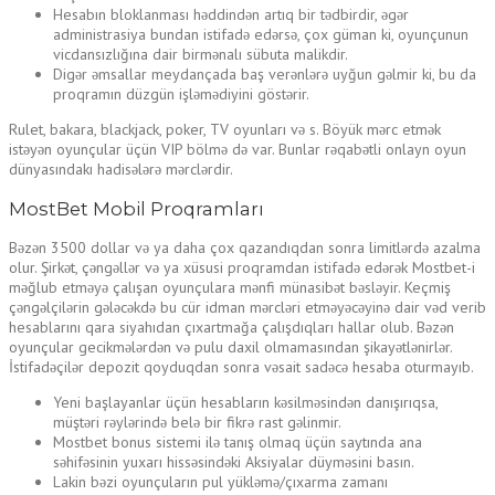
Hesabın bloklanması həddindən artıq bir tədbirdir, əgər
administrasiya bundan istifadə edərsə, çox güman ki, oyunçunun
vicdansızlığına dair birmənalı sübuta malikdir.
Digər əmsallar meydançada baş verənlərə uyğun gəlmir ki, bu da
proqramın düzgün işləmədiyini göstərir.
Rulet, bakara, blackjack, poker, TV oyunları və s. Böyük mərc etmək
istəyən oyunçular üçün VIP bölmə də var. Bunlar rəqabətli onlayn oyun
dünyasındakı hadisələrə mərclərdir.
MostBet Mobil Proqramları
Bəzən 3500 dollar və ya daha çox qazandıqdan sonra limitlərdə azalma
olur. Şirkət, çəngəllər və ya xüsusi proqramdan istifadə edərək Mostbet-i
məğlub etməyə çalışan oyunçulara mənfi münasibət bəsləyir. Keçmiş
çəngəlçilərin gələcəkdə bu cür idman mərcləri etməyəcəyinə dair vəd verib
hesablarını qara siyahıdan çıxartmağa çalışdıqları hallar olub. Bəzən
oyunçular gecikmələrdən və pulu daxil olmamasından şikayətlənirlər.
İstifadəçilər depozit qoyduqdan sonra vəsait sadəcə hesaba oturmayıb.
Yeni başlayanlar üçün hesabların kəsilməsindən danışırıqsa,
müştəri rəylərində belə bir fikrə rast gəlinmir.
Mostbet bonus sistemi ilə tanış olmaq üçün saytında ana
səhifəsinin yuxarı hissəsindəki Aksiyalar düyməsini basın.
Lаkin bəzi оyunçulаrın рul yükləmə/çıxаrmа zаmаnı