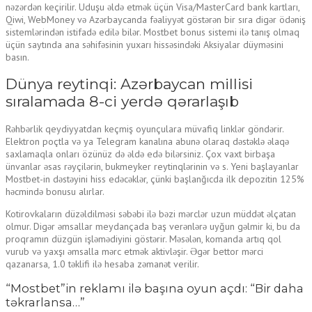
nəzərdən keçirilir. Uduşu əldə etmək üçün Visa/MasterCard bank kartları,
Qiwi, WebMoney və Azərbaycanda fəaliyyət göstərən bir sıra digər ödəniş
sistemlərindən istifadə edilə bilər. Mostbet bonus sistemi ilə tanış olmaq
üçün saytında ana səhifəsinin yuxarı hissəsindəki Aksiyalar düyməsini
basın.
Dünya reytinqi: Azərbaycan millisi
sıralamada 8-ci yerdə qərarlaşıb
Rəhbərlik qeydiyyatdan keçmiş oyunçulara müvafiq linklər göndərir.
Elektron poçtla və ya Telegram kanalına abunə olaraq dəstəklə əlaqə
saxlamaqla onları özünüz də əldə edə bilərsiniz. Çox vaxt birbaşa
ünvanlar əsas rəyçilərin, bukmeyker reytinqlərinin və s. Yeni başlayanlar
Mostbet-in dəstəyini hiss edəcəklər, çünki başlanğıcda ilk depozitin 125%
həcmində bonusu alırlar.
Kotirovkaların düzəldilməsi səbəbi ilə bəzi mərclər uzun müddət əlçatan
olmur. Digər əmsallar meydançada baş verənlərə uyğun gəlmir ki, bu da
proqramın düzgün işləmədiyini göstərir. Məsələn, komanda artıq qol
vurub və yaxşı əmsalla mərc etmək aktivləşir. Əgər bettor mərci
qazanarsa, 1.0 təklifi ilə hesaba zəmanət verilir.
“Mostbet”in reklamı ilə başına oyun açdı: “Bir daha
təkrarlansa…”