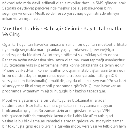
növbəti addımda daxil edilməli olan simvollar dəsti ilə SMS göndəriləcək.
Sağdakı qeydiyyat pəncərəsində məşhur sosial şəbəkələrdən birini
seçməyə və ondan Mostbet-də hesab yaratmaq üçün istifadə etməyə
imkan verən nişan var.
Mostbet Türkiye Bahisçi Ofisinde Kayıt: Talimatlar
Ve Giriş
Əgər kart oyunları həvəskarısınızsa o zaman bu oyunları mostbet affiliate
oynamağı seçməklə maraqlı anlar yaşaya bilərsiniz. [newline]Əgər
elədirsə, onda Mostbet Az lotereya bölməsi sizi mütləq valeh edəcək.
Rahat və aydın naviqasiya sizə lazım olan məlumatı tapmağı asanlaşdırır.
İOS tətbiqinin yüksək performansı hətta köhnə cihazlarda da təmin edilir.
IPhone və iPad-lərin köhnə nəsilləri proqramın stabil işləməsini təmin edir
ki, bu da istifadəçilər üçün rahat oyun təcrübəsi yaradır. Tətbiqin iOS
versiyası tam funksionallığa malikdir, saytda olan hər şey varifr?n və bəzi
xüsusiyyətlər ilk olaraq mobil proqramda görünür. Qumar həvəskarları
proqramda w tamtym miejscu hüquqlu bir kazino tapacaqlar.
Mobil versiyaların daha bir üstünlüyü isə bloklamaları aradan
qaldırmasıdır. Bəzi hallarda mərc şirklətlərinin saytlarına müəyyən
bloklamalar qoyulur. Bu zaman sizin arxa girişlərdən və ya VPN
tətbiqlərdən istifadə etməyiniz lazım gəlir. Lakin MostBet tətbiqləri
vasitəsilə bu bloklamaları rahatlıqla aradan qaldıra və istidəyiniz zaman
bir toxunuşla giriş edə bilərsiniz. Şirkətin mobil versiyası və tətbiqləri həm