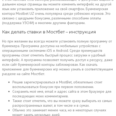
дальнем конце страницы вы можете изменить интерфейс на другой
язык или установить приложение на свой смартфон. Букмекерская
контора Mostbet UZ очень популярна среди узбекских игроков. Это
связано с щедрыми бонусами, различными способами оплаты
(поддержка УЗСНИ) и многими другими факторами.
Как делать ставки в Мостбет – инструкция
Но при желании вы всегда можете установить полную программу от
букмекера. Программа доступна на мобильных устройствах с
операционными системами iOS и Android. Среди преимуществ
программы стоит отметить быстрый процесс загрузки и удобный
интерфейс. А программа позволяет получить доступ к ресурсу, даже
если сайт букмекерской конторы заблокирован. Как скачать
приложение для букмекерских игр можно узнать в соответствующем
разделе на сайте Мостбет.
Решив зарегистрироваться в MostBet, обязательно стоит
воспользоваться бонусом при первом пополнении.
Сохранить моё имя, email и адрес сайта в этом браузере для
последующих моих комментариев.
Также стоит отметить, что вы можете сразу выбирать из самых
распространенных валют, в том числе и в сумах.
Обычно это занимает менее часа, но в некоторых случаях
может занять несколько дней.