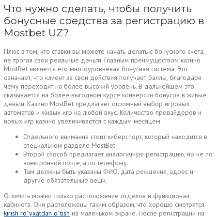
Что нужно сделать, чтобы получить
бонусные средства за регистрацию в
Mostbet UZ?
Плюс в том, что ставки вы можете начать делать с бонусного счета,
не трогая свои реальные деньги. Главным преимуществом казино
MostBet является его многоуровневая бонусная система. Это
означает, что клиент за свои действия получает баллы, благодаря
чему переходит на более высокий уровень. В дальнейшем это
сказывается на более выгодном курсе конверсии бонусов в живые
деньги. Казино MostBet предлагает огромный выбор игровых
автоматов и живых игр на любой вкус. Количество провайдеров и
новых игр казино увеличивается с каждым месяцем.
Отдельного внимания стоит киберспорт, который находится в
специальном разделе MostBet.
Второй способ предлагает аналогичную регистрацию, но не по
электронной почте, а по телефону.
Там должны быть указаны ФИО, дата рождения, адрес и
другие обязательные вещи.
Отличить можно только расположение отделов и функционал
кабинета. Они расположены таким образом, что хорошо смотрятся
kirish roʻyxatdan oʻtish
на маленьком экране. После регистрации на