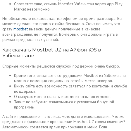
Соответственно, скачать Мостбет Узбекистан через app Play
Market невозможно.
Не обязательно пользоваться телефоном во время разговора. Вы
можете сделать это прямо с сайта бесплатно. Стоит понимать, что
сразу
mostbet
вывести деньги, полученные в качестве
вознаграждения, не получится. Во-первых, они должны играть в
рамках предписанных условий.
Как скачать Mostbet UZ на Айфон iOS в
Узбекистане
Спорные моменты решаются службой поддержки очень быстро.
Кроме того, связаться с сотрудниками Mostbet из Узбекистана
можно с помощью социальных сетей и мессенджеров.
Внизу сайта есть возможность связаться по контактам и службе
поддержки.
О минусах можно сказать, исходя из отзывов игроков.
Также не забудьте ознакомиться с условиями бонусной
программы.
А сайт и приложение – это лишь методы его использования. Что же
предлагает официальное приложение Mostbet UZ своим клиентам?
Автоматически создается ярлык приложения в меню. Если