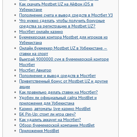
Как скачать Mostbet UZ на Айфон iOS в
Узбекистане
Пополнение счета и вывод средств в Мостбет УЗ
Что нужно сделать, чтобы получить бонусные
средства за регистрацию в Mostbet UZ?
Мостбет онлайн казино
Букмекерская контора Mostbet для игроков из
Узбекистана
Онлайн букмекер Mostbet UZ в Узбекистане —
ставки на спорт
Выиграй 9000000 сум в букмекерской конторе
Мостбет
Мостбет Авиатор
Пополнение и вывод средств в Мостбет
Приветственный бонус от Mostbet UZ и другие
акции
Как правильно делать ставки на Мостбет?
Удобен ли официальный сайта MostBet и
приложения для Узбекистана
Казино, автоматы, live-казино MostBet
БК Pin-Up: стоит ли игра свеч?
Как удалить аккаунт на Мостбет?
Обзор букмекерской компании MostBet
Приложения MostBet