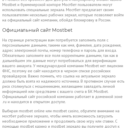
Mostbet и букмекерской конторе Мостбет пользователи могут
использовать специальные зеркала. Мостбет предлагает своим
пользователям несколько рабочих зеркал, которые позволяют войти
на официальный сайт компании, обойдя блокировку в России.
Официальный сайт Mostbet
На странице регистрации вам потребуется заполнить поля с
персональными данными, такими как имя, фамилия, дата рождения,
адрес электронной почты, номер телефона и пароль для входа.
Обязательно заполните все поля корректными данными, так как в
дальнейшем эти данные могут потребоваться для верификации
вашего аккаунта. У международной компании Mostbet нет лицензии
ФНС, поэтому ее сайт находится в черном списке российских
провайдеров. Важно помнить, что ссылка на актуальное зеркало
должна быть взята из надежного источника. В противном случае есть
риск столкнуться с мошенниками, желающими завладеть личной
информацией или средствами с вашего счета в БК Mostbet.
Официальный сайт российской компании работает в доменной зоне
.ru и находится в открытом доступе.
Выбирая mostbet online или mostbet casino, обратите внимание на
мостбет рабочее зеркало, чтобы иметь возможность загрузить
необходимое приложение и продолжить свою игру или ставки. С
помощью mostbet казино и mostbet зеркало вы получите доступ к