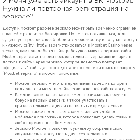
У меня уже есть аккаунт в БК Mostbet.
Нужна ли повторная регистрация на
зеркале?
Доступ к мостбет рабочее зеркало может быть временно ограничен
в вашей стране из-за блокировки. Но не стоит отчаиваться, ведь
существует простой способ обойти эту блокировку и получить доступ
к нужному сайту. Чтобы зарегистрироваться в Mostbet Casino через
зеркало, вам понадобится найти рабочую ссылку на зеркало сайта.
Mostbet предлагает своим пользователям альтернативный вариант
доступа к сайту через зеркало, которое полностью повторяет
официальный сайт. Для этого достаточно провести поиск по запросу
“Mostbet зеркало” в любом поисковике.
Мостбет зеркало – это альтернативный адрес, на который
пользователи могут перейти, если основной сайт недоступен.
Каждый новый пользователь имеет возможность получить
бонус на первый депозит, а также участвовать в
привлекательных акциях и специальных предложениях.
Мостбет также предлагает своим клиентам удобное
мобильное приложение, которое позволяет делать ставки в
любое время и в любом месте.
Зеркало Мостбет позволяет букмекеру сохранить свою
актуальность и доступность для всех желающих.
Это поможет избежать рисков, связанных с мошенничеством и