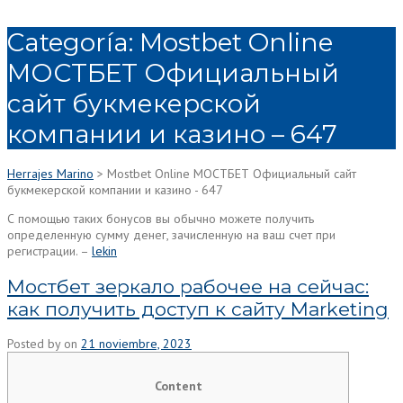
Categoría:
Mostbet Online
МОСТБЕТ Официальный
сайт букмекерской
компании и казино – 647
Herrajes Marino
>
Mostbet Online МОСТБЕТ Официальный сайт
букмекерской компании и казино - 647
С помощью таких бонусов вы обычно можете получить
определенную сумму денег, зачисленную на ваш счет при
регистрации. –
lekin
Мостбет зеркало рабочее на сейчас:
как получить доступ к сайту Marketing
Posted by
on
21 noviembre, 2023
Content