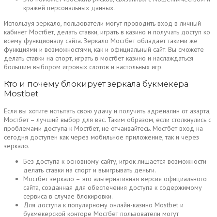
кражей персональных данных.
Используя зеркало, пользователи могут проводить вход в личный
кабинет Мостбет, делать ставки, играть в казино и получать доступ ко
всему функционалу сайта. Зеркало Мостбет обладает такими же
функциями и возможностями, как и официальный сайт. Вы сможете
делать ставки на спорт, играть в мостбет казино и наслаждаться
большим выбором игровых слотов и настольных игр.
Кто и почему блокирует зеркала букмекера
Mostbet
Если вы хотите испытать свою удачу и получить адреналин от азарта,
Мостбет – лучший выбор для вас. Таким образом, если столкнулись с
проблемами доступа к Мостбет, не отчаивайтесь. Мостбет вход на
сегодня доступен как через мобильное приложение, так и через
зеркало.
Без доступа к основному сайту, игрок лишается возможности
делать ставки на спорт и выигрывать деньги.
Мостбет зеркало – это альтернативная версия официального
сайта, созданная для обеспечения доступа к содержимому
сервиса в случае блокировки.
Для доступа к популярному онлайн-казино Mostbet и
букмекерской конторе Мостбет пользователи могут