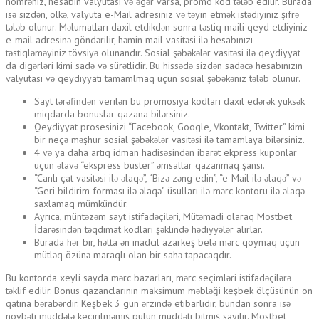
nömrəniz, hesabın valyutası və əgər varsa, promo kod tələb edilir. Burada
isə sizdən, ölkə, valyuta e-Mail adresiniz və təyin etmək istədiyiniz şifrə
tələb olunur. Məlumatları daxil etdikdən sonra təstiq maili qeyd etdiyiniz
e-mail adresinə göndərilir, həmin mail vasitəsi ilə hesabınızı
təstiqləməyiniz tövsiyə olunandır. Sosial şəbəkələr vasitəsi ilə qeydiyyat
da digərləri kimi sadə və sürətlidir. Bu hissədə sizdən sadəcə hesabınızın
valyutası və qeydiyyatı tamamlmaq üçün sosial şəbəkəniz tələb olunur.
Sayt tərəfindən verilən bu promosiya kodları daxil edərək yüksək
miqdarda bonuslar qazana bilərsiniz.
Qeydiyyat prosesinizi “Facebook, Google, Vkontakt, Twitter” kimi
bir neçə məşhur sosial şəbəkələr vasitəsi ilə tamamlaya bilərsiniz.
4 və ya daha artıq idman hadisəsindən ibarət ekpress kuponlar
üçün əlavə “ekspress buster” əmsallar qazanmaq şansı.
“Canlı çat vasitəsi ilə əlaqə”, “Bizə zəng edin”, “e-Mail ilə əlaqə” və
“Geri bildirim forması ilə əlaqə” üsulları ilə mərc kontoru ilə əlaqə
saxlamaq mümkündür.
Ayrıca, müntəzəm sayt istifadəçiləri, Mütəmadi olaraq Mostbet
İdarəsindən təqdimat kodları şəklində hədiyyələr alırlar.
Burada hər bir, hətta ən inadcıl azarkeş belə mərc qoymaq üçün
mütləq özünə maraqlı olan bir sahə tapacaqdır.
Bu kontorda xeyli sayda mərc bazarları, mərc seçimləri istifadəçilərə
təklif edilir. Bonus qazanclarının maksimum məbləği keşbek ölçüsünün on
qatına bərabərdir. Keşbek 3 gün ərzində etibarlıdır, bundan sonra isə
növbəti müddətə keçirilməmiş pulun müddəti bitmiş sayılır. Mostbet