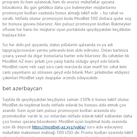
proqramı ilə həm əylənəcək, həm də əvəzsiz mükafatlar qazana
biləcəksiniz. Bu gün getdikcə daha çox bukmeyker müştərilərinə
promosyon kodları vasitəsilə bonus almağı təklif edir – bu rahat və
sürətli. Istifadə olunur promosyon kodu MostBet 300 dollara qədər xoş
bir bonusa güvənə bilərsiniz. Alın pulsuz promosyon kodları Bukmeyker
ofisinin hər hansı bir müştərisi oyun portalında qeydiyyatdan keçdikdən
başlaya bilər.
Siz hər dəfə pul qoyanda, status pillələrini qalxanda və ya adi
tapşırıq/prosesləri yerinə yetirəndə koin əldə edirsiniz. Onları kartınıza
çıxara, yaxud da digər bonuslarla barter edə bilərsiniz. Bu cəhətdən bk
MostBet AZ mərc şirkəti çox yaxşı halda olduğu qeyd edə bilərik.
MostBet rəsmi veb sayt üzrə canlı mərclərdə olan mənfi bir cəhət kimi
canlı yayımların az olmasını qeyd edə bilərik. Mərc şirkətindən etdiyiniz
çəkimləri MostBet saytı dəqiqələr ərzində ödəyəcəkdir.
bet azerbaycan
Saytda ilk qeydiyyatdan keçdiyiniz zaman 150%-li bonus təklif olunur.
MostBet-də təqdimat kodu istifadə edərək bu bonusu əldə etmək çox
asandır. Sizin üçün tam pulsuz promosyon kodları arasında elə
promokodlar vardır ki, siz onlardan istifadə edərək təklif ediləndən daha
çox bonus qazana biləcəksiniz. MostBet üçün təqdimat kodu əsasında
sizin ilk depozit
https://mostbet-az.xyz/yukle/
üzrə əldə edəcəyiniz
mükafatın maksimum məbləği 300 USD-dır. Promo kodları üzərində təklif