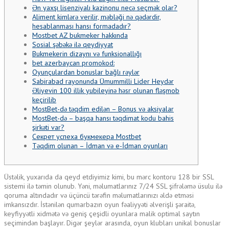
Ən yaxşı lisenziyalı kazinonu necə seçmək olar?
Aliment kimlərə verilir, məbləği nə qədərdir,
hesablanması hansı formadadır?
Mostbet AZ bukmeker hakkında
Sosial şəbəkə ilə qeydiyyat
Bukmekerin dizaynı və funksionallığı
bet azerbaycan promokod:
Oyunçulardan bonuslar bağlı rəylər
Sabirabad rayonunda Ümummilli Lider Heydər
Əliyevin 100 illik yubileyinə həsr olunan fləşmob
keçirilib
MostBet-də təqdim edilən – Bonus və aksiyalar
MostBet-də – başqa hansı təqdimat kodu bahis
şirkəti var?
Секрет успеха букмекера Mostbet
Təqdim olunan – İdman və e-İdman oyunları
Üstəlik, yuxarıda da qeyd etdiyimiz kimi, bu mərc kontoru 128 bir SSL
sistemi ilə təmin olunub. Yəni, məlumatlarınız 7/24 SSL şifrələmə üsulu ilə
qoruma altındadır və üçüncü tərəfin məlumatlarınızı əldə etməsi
imkansızdır. İstənilən qumarbazın oyun fəaliyyəti əlverişli şəraitə,
keyfiyyətli xidmətə və geniş çeşidli oyunlara malik optimal saytın
seçimindən başlayır. Digər şeylər arasında, oyun klubları unikal bonuslar