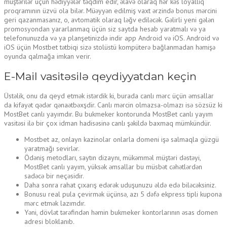
müştərilər üçün hədiyyələr təqdim edir, əlavə olaraq hər kəs loyallıq
proqramının üzvü ola bilər. Müəyyən edilmiş vaxt ərzində bonus mərcini
geri qazanmasanız, o, avtomatik olaraq ləğv ediləcək. Gəlirli yeni gələn
promosyondan yararlanmaq üçün siz saytda hesab yaratmalı və ya
telefonunuzda və ya planşetinizdə indir app Android və iOS. Android və
iOS üçün Mostbet tətbiqi sizə stolüstü kompüterə bağlanmadan həmişə
oyunda qalmağa imkan verir.
E-Mail vasitəsilə qeydiyyatdan keçin
Üstəlik, onu da qeyd etmək istərdik ki, burada canlı mərc üçün əmsallar
da kifayət qədər qənaətbəxşdir. Canlı mərcin olmazsa-olmazı isə sözsüz ki
MostBet canlı yayımdır. Bu bukmeker kontorunda MostBet canlı yayım
vasitəsi ilə bir çox idman hadisəsinə canlı şəkildə baxmaq mümkündür.
Mostbet az, onlayn kazinolar onlarla domeni işə salmaqla güzgü
yaratmağı sevirlər.
Ödəniş metodları, saytın dizaynı, mükəmməl müştəri dəstəyi,
MostBet canlı yayım, yüksək əmsallar bu müsbət cəhətlərdən
sadəcə bir neçəsidir.
Daha sonra rahat çıxarış edərək uduşunuzu əldə edə biləcəksiniz.
Bonusu real pula çevirmək üçünsə, azı 5 dəfə ekpress tipli kupona
mərc etmək lazımdır.
Yəni, dövlət tərəfindən həmin bukmeker kontorlarının əsas domen
adresi bloklanıb.