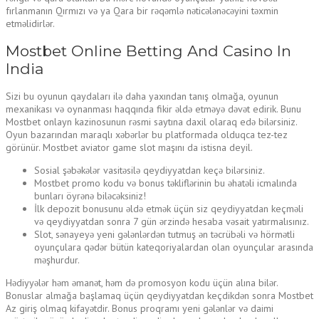
fırlanmanın Qırmızı və ya Qara bir rəqəmlə nəticələnəcəyini təxmin
etməlidirlər.
Mostbet Online Betting And Casino In
India
Sizi bu oyunun qaydaları ilə daha yaxından tanış olmağa, oyunun
mexanikası və oynanması haqqında fikir əldə etməyə dəvət edirik. Bunu
Mostbet onlayn kazinosunun rəsmi saytına daxil olaraq edə bilərsiniz.
Oyun bazarından maraqlı xəbərlər bu platformada olduqca tez-tez
görünür. Mostbet aviator game slot maşını da istisna deyil.
Sosial şəbəkələr vasitəsilə qeydiyyatdan keçə bilərsiniz.
Mostbet promo kodu və bonus təkliflərinin bu əhatəli icmalında
bunları öyrənə biləcəksiniz!
İlk depozit bonusunu əldə etmək üçün siz qeydiyyatdan keçməli
və qeydiyyatdan sonra 7 gün ərzində hesaba vəsait yatırmalısınız.
Slot, sənayeyə yeni gələnlərdən tutmuş ən təcrübəli və hörmətli
oyunçulara qədər bütün kateqoriyalardan olan oyunçular arasında
məşhurdur.
Hədiyyələr həm əmanət, həm də promosyon kodu üçün alına bilər.
Bonuslar almağa başlamaq üçün qeydiyyatdan keçdikdən sonra Mostbet
Az giriş olmaq kifayətdir. Bonus proqramı yeni gələnlər və daimi