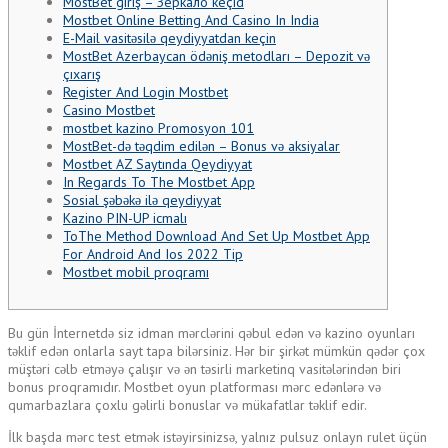
MostBet giriş – Зеркало keçid
Mostbet Online Betting And Casino In India
E-Mail vasitəsilə qeydiyyatdan keçin
MostBet Azerbaycan ödəniş metodları – Depozit və
çıxarış
Register And Login Mostbet
Casino Mostbet
mostbet kazino Promosyon 101
MostBet-də təqdim edilən – Bonus və aksiyalar
Mostbet AZ Saytında Qeydiyyat
In Regards To The Mostbet App
Sosial şəbəkə ilə qeydiyyat
Kazino PIN-UP icmalı
ToThe Method Download And Set Up Mostbet App
For Android And Ios 2022 Tip
Mostbet mobil proqramı
Bu gün İnternetdə siz idman mərclərini qəbul edən və kazino oyunları
təklif edən onlarla sayt tapa bilərsiniz. Hər bir şirkət mümkün qədər çox
müştəri cəlb etməyə çalışır və ən təsirli marketinq vasitələrindən biri
bonus proqramıdır. Mostbet oyun platforması mərc edənlərə və
qumarbazlara çoxlu gəlirli bonuslar və mükafatlar təklif edir.
İlk başda mərc test etmək istəyirsinizsə, yalnız pulsuz onlayn rulet üçün