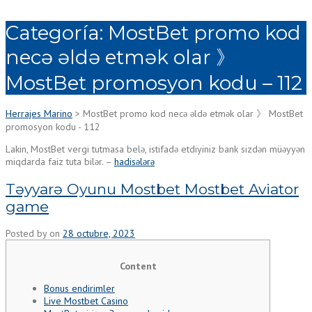
Categoría:
MostBet promo kod
necə əldə etmək olar 》
MostBet promosyon kodu – 112
Herrajes Marino
>
MostBet promo kod necə əldə etmək olar 》 MostBet
promosyon kodu - 112
Lakin, MostBet vergi tutmasa belə, istifadə etdiyiniz bank sizdən müəyyən
miqdarda faiz tuta bilər. –
hadisələrə
Təyyarə Oyunu Mostbet Mostbet Aviator
game
Posted by
on
28 octubre, 2023
Content
Bonus endirimler
Live Mostbet Casino