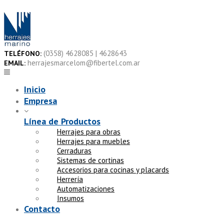
Skip
to
content
(0358) 4628085 | 4628643
TELÉFONO:
herrajesmarcelom@fibertel.com.ar
EMAIL:
Inicio
Empresa
Línea de Productos
Herrajes para obras
Herrajes para muebles
Cerraduras
Sistemas de cortinas
Accesorios para cocinas y placards
Herrería
Automatizaciones
Insumos
Contacto