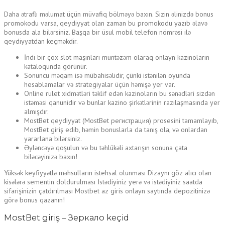
Daha ətraflı məlumat üçün müvafiq bölməyə baxın. Sizin əlinizdə bonus
promokodu varsa, qeydiyyat olan zaman bu promokodu yazıb əlavə
bonusda ala bilərsiniz. Başqa bir üsul mobil telefon nömrəsi ilə
qeydiyyatdan keçməkdir.
İndi bir çox slot maşınları müntəzəm olaraq onlayn kazinoların
kataloqunda görünür.
Sonuncu məqam isə mübahisəlidir, çünki istənilən oyunda
hesablamalar və strategiyalar üçün həmişə yer var.
Online rulet xidmətləri təklif edən kazinoların bu sənədləri sizdən
istəməsi qanunidir və bunlar kazino şirkətlərinin razılaşmasında yer
almışdır.
MostBet qeydiyyat (MostBet регистрация) prosesini tamamlayıb,
MostBet giriş edib, həmin bonuslarla da tanış ola, və onlardan
yararlana bilərsiniz.
Əyləncəyə qoşulun və bu təhlükəli axtarışın sonuna çata
biləcəyinizə baxın!
Yüksək keyfiyyətlə məhsulların istehsal olunması Dizaynı göz alıcı olan
kisələrə sementin doldurulması Istədiyiniz yerə və istədiyiniz saatda
sifarişinizin çatdırılması Mostbet az giris onlayn saytında depozitinizə
görə bonus qazanın!
MostBet giriş – Зеркало keçid