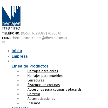
Skip
to
content
(0358) 4628085 | 4628643
TELÉFONO:
herrajesmarcelom@fibertel.com.ar
EMAIL:
Inicio
Empresa
Línea de Productos
Herrajes para obras
Herrajes para muebles
Cerraduras
Sistemas de cortinas
Accesorios para cocinas y placards
Herrería
Automatizaciones
Insumos