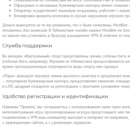
Пользователи из Узбекистана не могут пополнить счет в Astekbe
Офшорные и легальные букмекерские конторы имеют сильные и
Оператор осуществляет языковую поддержку, работает с нацио
Блокировка аккаунта возможна в случае нарушения игроком пра
Деньги выводятся на те же реквизиты, что и были зачислены. MostBet
мгновенно, без комиссий. В Узбекистане онлайн-казино MostBet не бл
из зеркал или установить в браузер расширение VPN. В отличие от конк
Служба поддержки
Во вкладке «Виртуальный» спорт представлены скачки, собачьи бега,
(собачьи бега, например). Игрокам из Узбекистана предоставляются ш
прямо пропорциональна популярности вида спорта или турнира.
«Пари» арендует игровую линию высокого качества и предлагает кон
– популярная букмекерская контора, предоставляет клиентам станда
в LIVE, щедрым подарком за регистрацию с простыми условиями отыг
Удобство регистрации и идентификации
Нажимая “Принять”, вы соглашаетесь с использованием нами таких инст
интеллектуальная игра, прогнозирование исхода предстоящего или те
подключении к VPN ваш компьютер выходит в интернет не напрямую, а
с запрещенным сайтом, а с удаленным сервером.