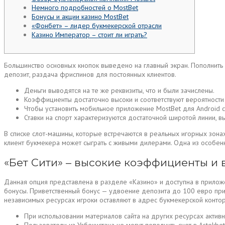
Немного подробностей о MostBet
Бонусы и акции казино MostBet
«Фонбет» – лидер букмекерской отрасли
Казино Император – стоит ли играть?
Большинство основных кнопок выведено на главный экран. Пополнить с
депозит, раздача фриспинов для постоянных клиентов.
Деньги выводятся на те же реквизиты, что и были зачислены.
Коэффициенты достаточно высоки и соответствуют вероятности
Чтобы установить мобильное приложение MostBet для Android ск
Ставки на спорт характеризуются достаточной широтой линии,
В списке слот-машины, которые встречаются в реальных игорных зонах 
клиент букмекера может сыграть с живыми дилерами. Одна из особенн
«Бет Сити» – высокие коэффициенты и
Данная опция представлена в разделе «Казино» и доступна в приложе
бонусы. Приветственный бонус — удвоение депозита до 100 евро при 
независимых ресурсах игроки оставляют в адрес букмекерской конто
При использовании материалов сайта на других ресурсах активн