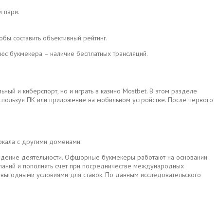
 пари.
бы составить объективный рейтинг.
юс букмекера – наличие бесплатных трансляций.
ьный и киберспорт, но и играть в казино Mostbet. В этом разделе
используя ПК или приложение на мобильном устройстве. После первого
еркала с другими доменами.
едение деятельности. Офшорные букмекеры работают на основании
паний и пополнять счет при посредничестве международных
 выгодными условиями для ставок. По данным исследовательского