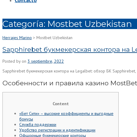
Contacto
Categoría:
Mostbet Uzbekistan
Herrajes Marino
>
Mostbet Uzbekistan
Sapphirebet букмекерская контора на Le
Posted by
on
3 septiembre, 2022
Sapphirebet букмекерская контора на Legalbet: обзор БК Sapphirebet,
Особенности и правила казино MostBe
Content
«Бет Сити» – высокие коэффициенты и выгодные
бонусы
Служба поддержки
Удобство регистрации и идентификации
Офшорные букмекерские конторы