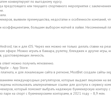
затем конвертируют по выгодному курсу.
хода предстоящего или текущего спортивного мероприятия с заключением
ие.
ала.
керов, выявили преимущества, недостатки и особенности компаний, что
ими коэффициентами, большим выбором матчей в лайве. Несомненный пл
droid, так и для iOS. Через них можно не только делать ставки на реал
м эфире. Можно играть в баккара, рулетку, блекджек и другие игры, 
в, удостоверяющих личность.
а ответ можно получить мгновенно.
pple – App Store.
плагиата, и для локализации сайта в регионе, MostBet создали сайты-з
ваниями международных регуляторов, которые выдают лицензии на в
ены использовать альтернативные ссылки для доступа к сервису ком
укмекеров, который поможет выбрать надежную букмекерскую контору с
ло пари на спорт с букмекерскими конторами, в 2021 году – 8,9 млн.