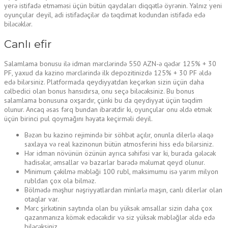
yerə istifadə etməməsi üçün bütün qaydaları diqqətlə öyrənin. Yalnız yeni
oyunçular deyil, adi istifadəçilər də təqdimat kodundan istifadə edə
biləcəklər.
Canlı efir
Salamlama bonusu ilə idman mərclərində 550 AZN-ə qədər 125% + 30
PF, yaxud da kazino mərclərində ilk depozitinizdə 125% + 30 PF əldə
edə bilərsiniz. Platformada qeydiyyatdan keçərkən sizin üçün daha
cəlbedici olan bonus hansıdırsa, onu seçə biləcəksiniz. Bu bonus
salamlama bonusuna oxşardır, çünki bu da qeydiyyat üçün təqdim
olunur. Ancaq əsas fərq bundan ibarətdir ki, oyunçular onu əldə etmək
üçün birinci pul qoymağını həyata keçirməli deyil.
Bəzən bu kazino rejimində bir söhbət açılır, onunla dilerlə əlaqə
saxlaya və real kazinonun bütün atmosferini hiss edə bilərsiniz.
Hər idman növünün özünün ayrıca səhifəsi var ki, burada gələcək
hadisələr, əmsallar və bazarlar barədə məlumat qeyd olunur.
Minimum çəkilmə məbləği 100 rubl, maksimumu isə yarım milyon
rubldan çox ola bilməz.
Bölmədə məşhur nəşriyyatlardan minlərlə maşın, canlı dilerlər olan
otaqlar var.
Mərc şirkətinin saytında olan bu yüksək əmsallar sizin daha çox
qazanmanıza kömək edəcəkdir və siz yüksək məbləğlər əldə edə
biləcəksiniz.