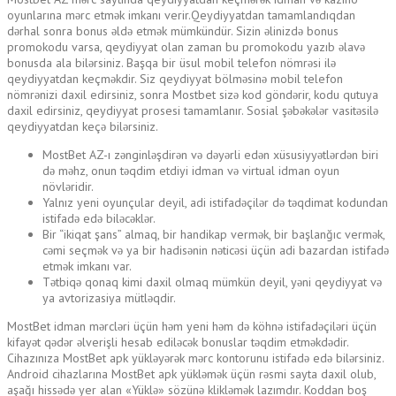
oyunlarına mərc etmək imkanı verir.Qeydiyyatdan tamamlandıqdan
dərhal sonra bonus əldə etmək mümkündür. Sizin əlinizdə bonus
promokodu varsa, qeydiyyat olan zaman bu promokodu yazıb əlavə
bonusda ala bilərsiniz. Başqa bir üsul mobil telefon nömrəsi ilə
qeydiyyatdan keçməkdir. Siz qeydiyyat bölməsinə mobil telefon
nömrənizi daxil edirsiniz, sonra Mostbet sizə kod göndərir, kodu qutuya
daxil edirsiniz, qeydiyyat prosesi tamamlanır. Sosial şəbəkələr vasitəsilə
qeydiyyatdan keçə bilərsiniz.
MostBet AZ-ı zənginləşdirən və dəyərli edən xüsusiyyətlərdən biri
də məhz, onun təqdim etdiyi idman və virtual idman oyun
növləridir.
Yalnız yeni oyunçular deyil, adi istifadəçilər də təqdimat kodundan
istifadə edə biləcəklər.
Bir “ikiqat şans” almaq, bir handikap vermək, bir başlanğıc vermək,
cəmi seçmək və ya bir hadisənin nəticəsi üçün adi bazardan istifadə
etmək imkanı var.
Tətbiqə qonaq kimi daxil olmaq mümkün deyil, yəni qeydiyyat və
ya avtorizasiya mütləqdir.
MostBet idman mərcləri üçün həm yeni həm də köhnə istifadəçiləri üçün
kifayət qədər əlverişli hesab ediləcək bonuslar təqdim etməkdədir.
Cihazınıza MostBet apk yükləyərək mərc kontorunu istifadə edə bilərsiniz.
Android cihazlarına MostBet apk yükləmək üçün rəsmi sayta daxil olub,
aşağı hissədə yer alan «Yüklə» sözünə klikləmək lazımdır. Koddan boş