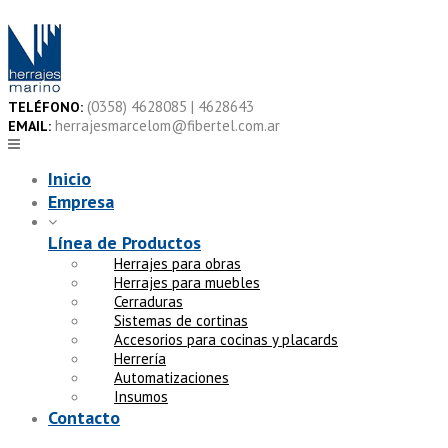
Skip
to
content
(0358) 4628085 | 4628643
TELÉFONO:
herrajesmarcelom@fibertel.com.ar
EMAIL:
Inicio
Empresa
Línea de Productos
Herrajes para obras
Herrajes para muebles
Cerraduras
Sistemas de cortinas
Accesorios para cocinas y placards
Herrería
Automatizaciones
Insumos
Contacto