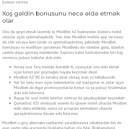
bonusu verirlər.
Xoş gəldin bonusunu necə əldə etmək
olar
Onu da qeyd etmək lazımdır ki, MostBet AZ bukmeyker kontoru mobil
cihazlar üçün optimallaşdırılıb. Yəni, həm MostBet mobile app versiyası
da veb versiya kimi sürətli və optimallaşdırılmış şəkildədir. MostBet
lisenziyası və məxfiliyin qorunması MostBetlə ilin istənilən günü, istənilən
saatda əlaqə qurmaq mümkündür. Express bahis hadisələrindən biri baş
vermirsə, pulsuz bahislər əldə edin.
Ancaq əsas fərq bundan ibarətdir ki, oyunçular onu əldə etmək
üçün birinci pul qoymağını həyata keçirməli deyil.
Mostbet AZ-90 ilə hesaba daxil olmaq asan və təhlükəsizdir.
Hər bir belə mərc üçün bukmekerlər xal toplayırlar ki, onlar üçün
Mostbet-də digər promosyonlarda bonus və ya pulsuz fırlanmalar
əldə edə bilərsiniz.
Başqa bir üsul mobil telefon nömrəsi ilə qeydiyyatdan keçməkdir.
Qumarbaz IOS əməliyyat sistemi ilə işləyən mobil cihazda Mostbet
indir idarə etdikdən sonra siz proqram təminatının cihazda
quraşdırılmasına davam edə bilərsiniz.
MostBet-ə giriş alternativ saytlarının yaradılmasına səbəblərdən biri də
əsas saytın ölkə ərazisində bloklama halları ola bilər. Bloklamaların