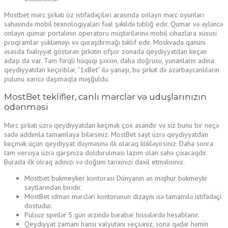
Mostbet mərc şirkəti öz istifadəçiləri arasında onlayn mərc oyunları
sahəsində mobil texnologiyaları fəal şəkildə təbliğ edir. Qumar və əyləncə
onlayn qumar portalının operatoru müştərilərinə mobil cihazlara xüsusi
proqramlar yükləməyi və quraşdırmağı təklif edir. Moskvada qanuni
əsasda fəaliyyət göstərən şirkətin ofşor zonada qeydiyyatdan keçən
adaşı da var. Tam fərqli hüquqi şəxsin, daha doğrusu, yunanların adına
qeydiyyatdan keçiriblər, “1xBet” ilə yanaşı, bu şirkət də azərbaycanlıların
pulunu xaricə daşımaqla məşğuldu.
MostBet teklifler, canlı mərclər və uduşlarınızın
ödənməsi
Mərc şirkəti üzrə qeydiyyatdan keçmək çox asandır və siz bunu bir neçə
sadə addımla tamamlaya bilərsiniz. MostBet sayt üzrə qeydiyyatdan
keçmək üçün qeydiyyat düyməsinə ilk olaraq klikləyirsiniz. Daha sonra
tam versiya üzrə qarşınıza doldurulması lazım olan sahə çıxacaqdır.
Burada ilk olraq adınızı və doğum tarixinizi daxil etməlisiniz.
Mostbet bukmeyker kontorası Dünyanın ən məşhur bukmeykr
saytlarından biridir.
MostBet idman mərcləri kontorunun dizaynı isə tamamilə istifadəçi
dostudur.
Pulsuz spinlər 5 gün ərzində bərabər hissələrdə hesablanır.
Qeydiyyat zamanı hansı valyutanı seçsəniz, sona qədər həmin