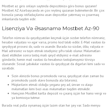
Mostbet az giris onlayn saytında depozitinizə görə bonus qazanın!
Mostbet AZ Azərbaycanda ən çox reytinq qazanan bukmekerdir. Bir çox
bonusla yanaşı istifadəçilərinə asan depozitlər yatırmaq və çıxarmaq
imkanlarıda təqdim edir.
Lisenziya Və Əsasnamə Mostbet Az-90
Telefon nömrəsi ilə qeydiyyatdan keçmək üçün sizdən telefon nömrəniz,
hesabın valyutası və əgər varsa, promo kod tələb edilir. E-Mail vasitəsi ilə
qeydiyyat prosesi də, sadə və asandır. Burada isə sizdən, ölkə, valyuta e-
Mail adresiniz və təyin etmək istədiyiniz şifrə tələb olunur. Məlumatları
daxil etdikdən sonra təstiq maili qeyd etdiyiniz e-mail adresinə
göndərilir, həmin mail vasitəsi ilə hesabınızı təstiqləməyiniz tövsiyə
olunandır. Sosial şəbəkələr vasitəsi ilə qeydiyyat da digərləri kimi sadə və
sürətlidir.
Sizin əlinizdə bonus promokodu varsa, qeydiyyat olan zaman bu
promokodu yazıb əlavə bonusda ala bilərsiniz.
Müştərilərin etməli olduğu yeganə şey ad, ünvan və əlaqə
məlumatları kimi bəzi əsas məlumatları təqdim etməkdir.
Həmçinin MostBet kartla depozit və çıxarış üçün hər hansı vergi və
ya komissiya tutmur.
Burada real pulla oynamaq üçün lazım olan hər şey var. Sadə menyu