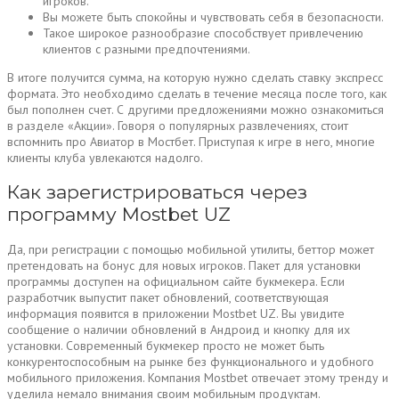
игроков.
Вы можете быть спокойны и чувствовать себя в безопасности.
Такое широкое разнообразие способствует привлечению
клиентов с разными предпочтениями.
В итоге получится сумма, на которую нужно сделать ставку экспресс
формата. Это необходимо сделать в течение месяца после того, как
был пополнен счет. С другими предложениями можно ознакомиться
в разделе «Акции». Говоря о популярных развлечениях, стоит
вспомнить про Авиатор в Мостбет. Приступая к игре в него, многие
клиенты клуба увлекаются надолго.
Как зарегистрироваться через
программу Mostbet UZ
Да, при регистрации с помощью мобильной утилиты, беттор может
претендовать на бонус для новых игроков. Пакет для установки
программы доступен на официальном сайте букмекера. Если
разработчик выпустит пакет обновлений, соответствующая
информация появится в приложении Mostbet UZ. Вы увидите
сообщение о наличии обновлений в Андроид и кнопку для их
установки. Современный букмекер просто не может быть
конкурентоспособным на рынке без функционального и удобного
мобильного приложения. Компания Mostbet отвечает этому тренду и
уделила немало внимания своим мобильным продуктам.