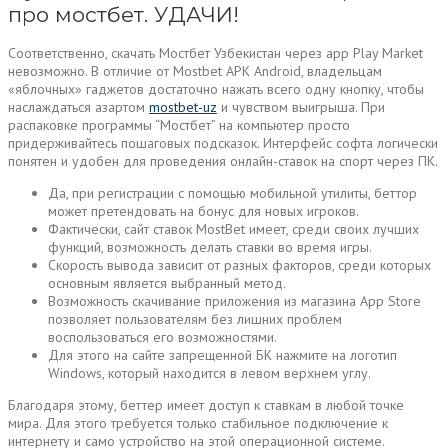
про мостбет. УДАЧИ!
Соответственно, скачать Мостбет Узбекистан через app Play Market
невозможно. В отличие от Mostbet APK Android, владельцам
«яблочных» гаджетов достаточно нажать всего одну кнопку, чтобы
наслаждаться азартом
mostbet-uz
и чувством выигрыша. При
распаковке программы “Мостбет” на компьютер просто
придерживайтесь пошаговых подсказок. Интерфейс софта логически
понятен и удобен для проведения онлайн-ставок на спорт через ПК.
Да, при регистрации с помощью мобильной утилиты, беттор
может претендовать на бонус для новых игроков.
Фактически, сайт ставок MostBet имеет, среди своих лучших
функций, возможность делать ставки во время игры.
Скорость вывода зависит от разных факторов, среди которых
основным является выбранный метод.
Возможность скачивание приложения из магазина App Store
позволяет пользователям без лишних проблем
воспользоваться его возможностями.
Для этого на сайте запрещенной БК нажмите на логотип
Windows, который находится в левом верхнем углу.
Благодаря этому, беттер имеет доступ к ставкам в любой точке
мира. Для этого требуется только стабильное подключение к
интернету и само устройство на этой операционной системе.