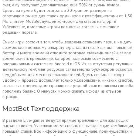
счет, ему поступает дополнительно еще 50% от суммы взноса.
Средства нужно будет отыграть в 20-кратном размере на
спортивном рынке для ставок-ординаров с коэффициентами от 1,50.
Мы считаем MostBet лучшей конторой для ставок на спорт в
Узбекистане, и местные игроки полностью согласны с мнением
редакции портала.
Смысл игры состоит в том, чтобы вовремя остановить пари, и не дать
возможности летящему аппарату скрыться из глаз. Если вы – опытный
беттор и много времени отводите торговле ставками-онлайн, самое
время скачать приложение, которое полностью совместимо с
операционными системами Android и iOS. Из-за отсутствия регуляции
деятельность гемблинг ресурсов сайты многих букмекеров остаются
неудобными для местных пользователей. Здесь ставить на спорт
удобно, и процесс доставляет только удовольствие. Никаких квестов,
связанных с переводом страницы на родной язык и поиском способа
пополнить баланс. О минусах можно сказать, исходя из отзывов
игроков.
MostBet Техподдержка
В разделе Live-games ведутся прямые трансляции для желающих
сыграть в покер. Участники могут ставить на выпадающие комбинации,
повышая ставки. Всю информацию о функционале, преимуществах и