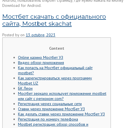
Android, пользователь откроет страницу, где нужно нажать на кнопку
Download for Android.
Мостбет скачать с официального
сайта, Mostbet skachat
Posted by
on
13 octubre, 2023
Content
Online казино Мостбет УЗ
Видео обзор приложения
Как попасть на Мостбет официальный сайт
mostbet?
Как зарегистрироваться через программу
Mostbet UZ
БК Леон
Мостбет зеркало использует приложение mostbet
или сайт с регионом com?
Регистрация через социальные сети
Ставки через приложение МостБет УЗ
Как делать ставки через приложение Мостбет УЗ
Регистрация по номеру телефона
Mostbet регистрация: обзор способов и