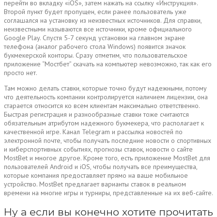
перейти во вкладку «iOS», затем нажать на ссылку «Инструкция».
Второй пункт будет пропущен, если ранее пользователь уже
соглашался на установку из неизвестных источников. Для справки,
неизвестными называются все источники, кроме официального
Google Play. Спустя 5-7 секунд установки на главном экране
телефона (аналог рабочего стола Windows) появится значок
букмекерской конторы. Сразу отметим, что пользовательское
приложение “Мостбет” скачать на компьютер невозможно, так как его
просто нет.
Там можно делать ставки, которые точно будут надежными, потому
что деятельность компании контролируется наличием лицензии, она
старается относится ко всем клиентам максимально ответственно.
Быстрая регистрация и разнообразные ставки тоже считаются
обязательным атрибутом надежного букмекера, что располагает к
качественной игре. Канал Telegram и рассылка новостей по
электронной почте, чтобы получать последние новости о спортивных
и киберспортивных событиях, прогнозы ставок, новости о сайте
MostBet и многое другое. Кроме того, есть приложение MostBet для
пользователей Android и iOS, чтобы получать все преимущества,
которые компания предоставляет прямо на ваше мобильное
устройство. MostBet предлагает варианты ставок в реальном
времени на многие игры и турниры, представленные на их веб-сайте.
Ну а если вы конечно хотите прочитать