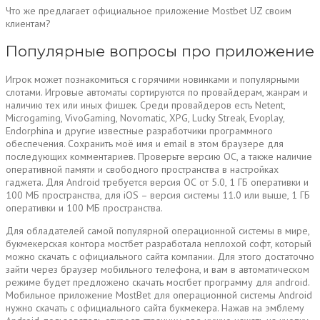
Что же предлагает официальное приложение Mostbet UZ своим
клиентам?
Популярные вопросы про приложение
Игрок может познакомиться с горячими новинками и популярными
слотами. Игровые автоматы сортируются по провайдерам, жанрам и
наличию тех или иных фишек. Среди провайдеров есть Netent,
Microgaming, VivoGaming, Novomatic, XPG, Lucky Streak, Evoplay,
Endorphina и другие известные разработчики программного
обеспечения. Сохранить моё имя и email в этом браузере для
последующих комментариев. Проверьте версию ОС, а также наличие
оперативной памяти и свободного пространства в настройках
гаджета. Для Android требуется версия ОС от 5.0, 1 ГБ оперативки и
100 МБ пространства, для iOS – версия системы 11.0 или выше, 1 ГБ
оперативки и 100 МБ пространства.
Для обладателей самой популярной операционной системы в мире,
букмекерская контора мостбет разработала неплохой софт, который
можно скачать с официального сайта компании. Для этого достаточно
зайти через браузер мобильного телефона, и вам в автоматическом
режиме будет предложено скачать мостбет программу для android.
Мобильное приложение MostBet для операционной системы Android
нужно скачать с официального сайта букмекера. Нажав на эмблему