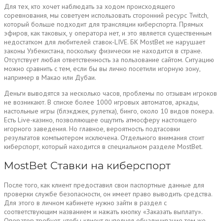
Для тех, кто хочет наблюдать за ходом происходящего
соревнования, мы советуем использовать сторонний ресурс Twitch,
который больше подходит для трансляции киберспорта. Прямых
эфиров, как таковых, у оператора нет, и это является существенным
недостатком для любителей ставок-LIVE. БК MostBet не нарушает
законы Узбекистана, поскольку физически не находится в стране.
Отсутствует любая ответственность за пользование сайтом. Ситуацию
можно сравнить с тем, если бы вы лично посетили игорную зону,
например в Макао или Дубаи.
Деньги выводятся за несколько часов, проблемы по отзывам игроков
не возникают. В списке более 1000 игровых автоматов, аркады,
настольные игры (блэкджек, рулетка), бинго, около 10 видов покера.
Есть Live-казино, позволяющее ощутить атмосферу настоящего
игорного заведения. Но главное, вероятность подтасовки
результатов компьютером исключена. Отдельного внимания стоит
киберспорт, который находится в специальном разделе MostBet.
MostBet Ставки на киберспорт
После того, как клиент предоставил свои паспортные данные для
проверки службе безопасности, он имеет право выводить средства.
Для этого в личном кабинете нужно зайти в раздел с
соответствующим названием и нажать кнопку «Заказать выплату».
Оператор требует, чтобы клиент выполнял обналичивание тем же