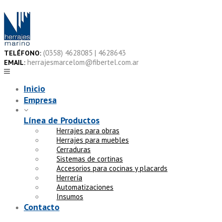
Skip
to
content
(0358) 4628085 | 4628643
TELÉFONO:
herrajesmarcelom@fibertel.com.ar
EMAIL:
Inicio
Empresa
Línea de Productos
Herrajes para obras
Herrajes para muebles
Cerraduras
Sistemas de cortinas
Accesorios para cocinas y placards
Herrería
Automatizaciones
Insumos
Contacto