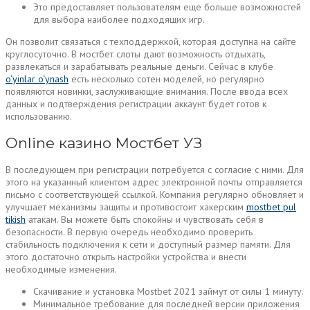
Это предоставляет пользователям еще больше возможностей
для выбора наиболее подходящих игр.
Он позволит связаться с техподдержкой, которая доступна на сайте
круглосуточно. В мостбет слоты дают возможность отдыхать,
развлекаться и зарабатывать реальные деньги. Сейчас в клубе
o‘yinlar o‘ynash
есть несколько сотен моделей, но регулярно
появляются новинки, заслуживающие внимания. После ввода всех
данных и подтверждения регистрации аккаунт будет готов к
использованию.
Online казино Мостбет УЗ
В последующем при регистрации потребуется с согласие с ними. Для
этого на указанный клиентом адрес электронной почты отправляется
письмо с соответствующей ссылкой. Компания регулярно обновляет и
улучшает механизмы защиты и противостоит хакерским
mostbet pul
tikish
атакам. Вы можете быть спокойны и чувствовать себя в
безопасности. В первую очередь необходимо проверить
стабильность подключения к сети и доступный размер памяти. Для
этого достаточно открыть настройки устройства и внести
необходимые изменения.
Скачивание и установка Mostbet 2021 займут от силы 1 минуту.
Минимальное требование для последней версии приложения