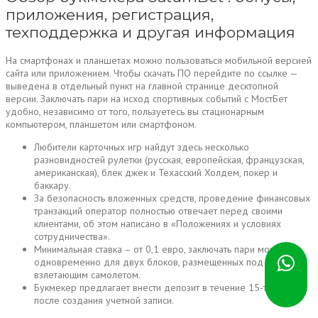
приложения, регистрация,
техподдержка и другая информация
На смартфонах и планшетах можно пользоваться мобильной версией
сайта или приложением. Чтобы скачать ПО перейдите по ссылке —
выведена в отдельный пункт на главной странице десктопной
версии. Заключать пари на исход спортивных событий с МостБет
удобно, независимо от того, пользуетесь вы стационарным
компьютером, планшетом или смартфоном.
Любители карточных игр найдут здесь несколько
разновидностей рулетки (русская, европейская, французская,
американская), блек джек и Техасский Холдем, покер и
баккару.
За безопасность вложенных средств, проведение финансовых
транзакций оператор полностью отвечает перед своими
клиентами, об этом написано в «Положениях и условиях
сотрудничества».
Минимальная ставка – от 0,1 евро, заключать пари можно
одновременно для двух блоков, размещенных под
взлетающим самолетом.
Букмекер предлагает внести депозит в течение 15-ти минут
после создания учетной записи.