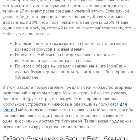
методом, что и депозит. Букмекер предлагает внести депозит в
течение 15-ти минут после создания учетной записи. Если данное
условие будет выполнено, к приветственному бонусу компания
добавит еще 25%, чтоб получилась итоговая сумма 125%. И еще
один вариант доступа, который никто не может заблокировать, это –
мобильные приложения.
В дальнейшем это сказывается на более выгодном курсе
конверсии бонусов в живые деньги.
Игрокам из Узбекистана предоставляются широкие
возможности для заработка на ставках.
По итогам обзора мы сделали заключение, что MostBet –
лучшая букмекерская контора для игроков любого уровня в
Узбекистане.
В этом разделе пользователям предлагаются множество азартных
развлечений в прямом эфире. Можно играть в баккара, рулетку,
блекджек и другие игры, используя ПК или приложение на
мобильном устройстве. Финансовые операции выполняются
для
android
моментально, независимо от валюты и выбранного способа
пополнения или вывода. Лояльность по отношению к клиентам –
одно из основных достоинств букмекера. Техническая поддержка
осуществляется круглосуточно и оперативно.
Обзор букмекера SaturnBet : бонусы,