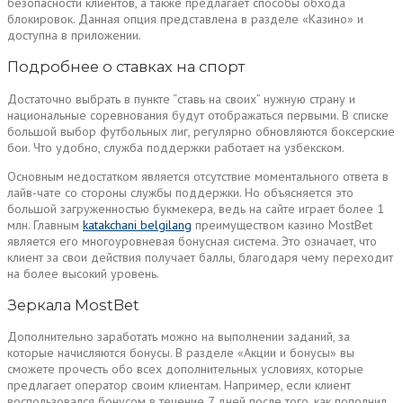
безопасности клиентов, а также предлагает способы обхода
блокировок. Данная опция представлена в разделе «Казино» и
доступна в приложении.
Подробнее о ставках на спорт
Достаточно выбрать в пункте “ставь на своих” нужную страну и
национальные соревнования будут отображаться первыми. В списке
большой выбор футбольных лиг, регулярно обновляются боксерские
бои. Что удобно, служба поддержки работает на узбекском.
Основным недостатком является отсутствие моментального ответа в
лайв-чате со стороны службы поддержки. Но объясняется это
большой загруженностью букмекера, ведь на сайте играет более 1
млн. Главным
katakchani belgilang
преимуществом казино MostBet
является его многоуровневая бонусная система. Это означает, что
клиент за свои действия получает баллы, благодаря чему переходит
на более высокий уровень.
Зеркала MostBet
Дополнительно заработать можно на выполнении заданий, за
которые начисляются бонусы. В разделе «Акции и бонусы» вы
сможете прочесть обо всех дополнительных условиях, которые
предлагает оператор своим клиентам. Например, если клиент
воспользовался бонусом в течение 7 дней после того, как пополнил