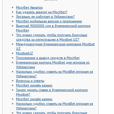
Мостбет Авиатор
Как удалить аккаунт на Мостбет?
Легально ли работает в Узбекистане?
Мостбет мобильная версия и приложение
Выиграй 9000000 сум в букмекерской конторе
Мостбет
Что нужно сделать, чтобы получить бонусные
средства за регистрацию в Mostbet UZ?
Международная букмекерская компания Mostbet
UZ
MostbetUZ
Пополнение и вывод средств в Мостбет
Букмекерская контора Mostbet для игроков из
Узбекистана
Насколько удобно ставить на MostBet игрокам из
Узбекистана?
Вопросы и ответы
Мостбет онлайн казино
Зачем делать ставки в букмекерской конторе
Mostbet?
Мостбет онлайн казино
Насколько удобно ставить на MostBet игрокам из
Узбекистана?
Что нужно сделать, чтобы получить бонусные