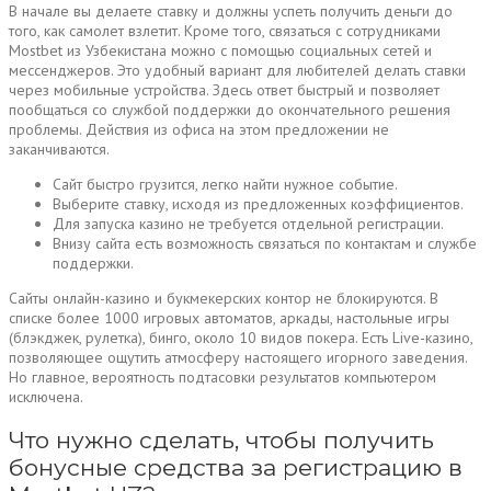
В начале вы делаете ставку и должны успеть получить деньги до
того, как самолет взлетит. Кроме того, связаться с сотрудниками
Mostbet из Узбекистана можно с помощью социальных сетей и
мессенджеров. Это удобный вариант для любителей делать ставки
через мобильные устройства. Здесь ответ быстрый и позволяет
пообщаться со службой поддержки до окончательного решения
проблемы. Действия из офиса на этом предложении не
заканчиваются.
Сайт быстро грузится, легко найти нужное событие.
Выберите ставку, исходя из предложенных коэффициентов.
Для запуска казино не требуется отдельной регистрации.
Внизу сайта есть возможность связаться по контактам и службе
поддержки.
Сайты онлайн-казино и букмекерских контор не блокируются. В
списке более 1000 игровых автоматов, аркады, настольные игры
(блэкджек, рулетка), бинго, около 10 видов покера. Есть Live-казино,
позволяющее ощутить атмосферу настоящего игорного заведения.
Но главное, вероятность подтасовки результатов компьютером
исключена.
Что нужно сделать, чтобы получить
бонусные средства за регистрацию в