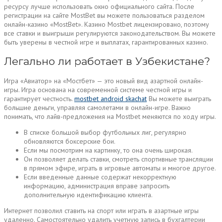
ресурсу лучше использовать окно официального сайта. После
регистрации на сайте MostBet вы можете пользоваться разделом
онлайн-казино «MostBet». Казино Mostbet лицензировано, поэтому
все ставки и выигрыши регулируются законодательством. Вы можете
быть уверены в честной игре и выплатах, гарантированных казино.
Легально ли работает в Узбекистане?
Игра «Авиатор» на «Мостбет» — это новый вид азартной онлайн-
игры. Игра основана на современной системе честной игры и
гарантирует честность.
mostbet android skachat
Вы можете выиграть
большие деньги, управляя самолетами в онлайн-игре. Важно
понимать, что лайв-предложения на Mostbet меняются по ходу игры.
В списке большой выбор футбольных лиг, регулярно
обновляются боксерские бои.
Если мы посмотрим на картинку, то она очень широкая.
Он позволяет делать ставки, смотреть спортивные трансляции
в прямом эфире, играть в игровые автоматы и многое другое.
Если введенные данные содержат некорректную
информацию, администрация вправе запросить
дополнительную идентификацию клиента.
Интернет позволил ставить на спорт или играть в азартные игры
удаленно. Самостоятельно удалить учетную запись в бухгалтерии