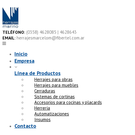
Skip
to
content
(0358) 4628085 | 4628643
TELÉFONO:
herrajesmarcelom@fibertel.com.ar
EMAIL:
Inicio
Empresa
Línea de Productos
Herrajes para obras
Herrajes para muebles
Cerraduras
Sistemas de cortinas
Accesorios para cocinas y placards
Herrería
Automatizaciones
Insumos
Contacto