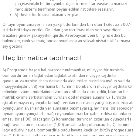
çərçivəsindəki bütün oyunlar üçün terminallar vasitəsilə mərkəzi
mərc sistemi tərəfindən bəyan edilən nəticələrə əsaslanır.
A) dövlət büdcəsinə ödənən vergilər;
Onlayn oyun sənayesinin ən yaxşı liderlərindən biri olan 1xBet az 2007-
ci ildə istifadəyə verildi. On ildən çox təcrübəsi olan veb sayt digər
ərazilərə girərək şəxsiyyətini qurdu. Azerbaycan yeni bir giriş edən bu
bukmeker, canlı və matç öncəsi oyunlarda ən yüksək nisbət təklif etməyə
səy göstərir.
Heç bir nəticə tapılmadı!
A) Proqramda başqa hal nəzərdə tutulmayıbsa, müəyyən bir turnirdə
bombardir turniri təşkil edən təşkilat tərəfindən müəyyənləşdirilən
qaydalar və turnirin əhatə dairəsində əldə edilən nəticələrə uyğun şəkildə
müəyyənləşdirilir. B) Hər hansı bir turnirin bombardiri müəyyənləşdirilərkən
mümkün uzatma müddətində vurulan qollar da daxil edilir, lakin on bir
metrlik cərimə zərbələrindən vurulan qollar nəzərə alınmır. C) Turnirdə
iştirak etməyən oyunçularla bağlı verilən mərclərdə yarışda iştirak edəcək
oyunçuların siyahısında yer almasına baxmayaraq, hər hansı bir səbəbdən
oynamayan oyunçularla bağlı oynanılan mərclər qəbul edilsə də onların
əmsalı bir (1,00) olacaqdır. Ç) Komandası turnirdən çıxarılan oyunçularla
bağlı oynanılan mərclərə bir (1,00) əmsalı tətbiq olunacaqdır. D) Turnirin
ləğv edildiyi halda, bombardirlə bağlı həyata keçirilən bütün proqnozlara
bir (1,00) əmsalı tətbiq olunacaqdır. E) Eyni sayda qol vuran və turnirin