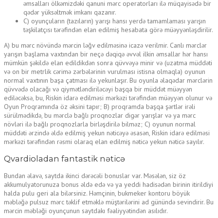
əmsalları ölkəmizdəki qanuni mərc operatorları ilə müqayisədə bir
qədər yüksəltmək imkanı qazanır.
C) oyunçuların (tazıların) yarışı hansı yerdə tamamlaması yarışın
təşkilatçısı tərəfindən elan edilmiş hesabata görə müəyyənləşdirilir.
A) bu mərc növündə mərcin ləğv edilməsinə icazə verilmir. Canlı mərclər
yarışın başlama vaxtından bir neçə dəqiqə əvvəl ilkin əmsallar hər hansı
mümkün şəkildə elan edildikdən sonra qüvvəyə minir və (uzatma müddəti
və on bir metrlik cərimə zərbələrinin vurulması istisna olmaqla) oyunun
normal vaxtının başa çatması ilə yekunlaşır. Bu oyunla əlaqədar mərclərin
qüvvədə olacağı və qiymətləndiriləcəyi başqa bir müddət müəyyən
ediləcəksə, bu, Riskin idarə edilməsi mərkəzi tərəfindən müəyyən olunur və
Oyun Proqramında öz əksini tapır; B) proqramda başqa şərtlər irəli
sürülmədikdə, bu mərclə bağlı proqnozlar digər yarışlar və ya mərc
növləri ilə bağlı proqnozlarla birləşdirilə bilməz; C) oyunun normal
müddəti ərzində əldə edilmiş yekun nəticəyə əsasən, Riskin idarə edilməsi
mərkəzi tərəfindən rəsmi olaraq elan edilmiş nəticə yekun nəticə sayılır.
Qvardioladan fantastik nəticə
Bundan əlavə, saytda ikinci dərəcəli bonuslar var. Məsələn, siz öz
akkumulyatorunuza bonus əldə edə və ya yeddi hadisədən birinin itirildiyi
halda pulu geri ala bilərsiniz. Həmçinin, bukmeker kontoru böyük
məbləğə pulsuz mərc təklif etməklə müştərilərini ad günündə sevindirir. Bu
mərcin məbləği oyunçunun saytdakı fəaliyyətindən asılıdır.