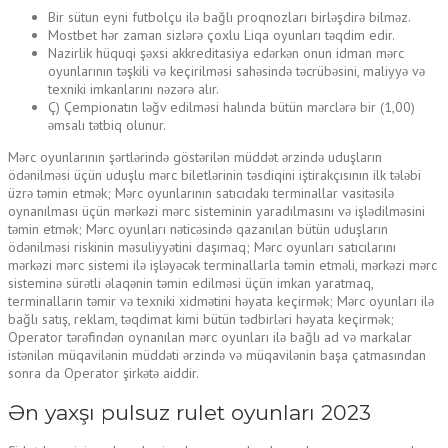
Bir sütun eyni futbolçu ilə bağlı proqnozları birləşdirə bilməz.
Mostbet hər zaman sizlərə çoxlu Liqa oyunları təqdim edir.
Nazirlik hüquqi şəxsi akkreditasiya edərkən onun idman mərc
oyunlarının təşkili və keçirilməsi sahəsində təcrübəsini, maliyyə və
texniki imkanlarını nəzərə alır.
Ç) Çempionatın ləğv edilməsi halında bütün mərclərə bir (1,00)
əmsalı tətbiq olunur.
Mərc oyunlarının şərtlərində göstərilən müddət ərzində uduşların
ödənilməsi üçün uduşlu mərc biletlərinin təsdiqini iştirakçısının ilk tələbi
üzrə təmin etmək; Mərc oyunlarının satıcıdakı terminallar vasitəsilə
oynanılması üçün mərkəzi mərc sisteminin yaradılmasını və işlədilməsini
təmin etmək; Mərc oyunları nəticəsində qazanılan bütün uduşların
ödənilməsi riskinin məsuliyyətini daşımaq; Mərc oyunları satıcılarını
mərkəzi mərc sistemi ilə işləyəcək terminallarla təmin etməli, mərkəzi mərc
sisteminə sürətli əlaqənin təmin edilməsi üçün imkan yaratmaq,
terminalların təmir və texniki xidmətini həyata keçirmək; Mərc oyunları ilə
bağlı satış, reklam, təqdimat kimi bütün tədbirləri həyata keçirmək;
Operator tərəfindən oynanılan mərc oyunları ilə bağlı ad və markalar
istənilən müqavilənin müddəti ərzində və müqavilənin başa çatmasından
sonra da Operator şirkətə aiddir.
Ən yaxşı pulsuz rulet oyunları 2023