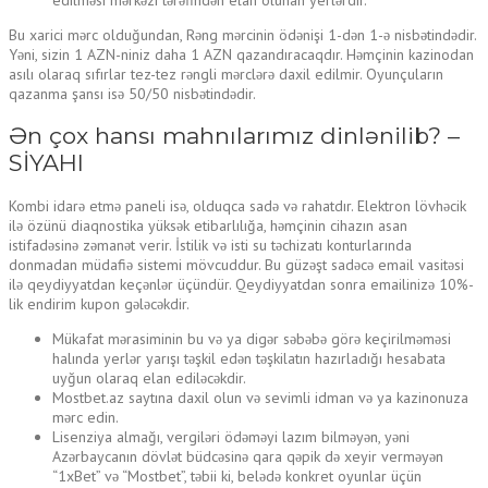
Bu xarici mərc olduğundan, Rəng mərcinin ödənişi 1-dən 1-ə nisbətindədir.
Yəni, sizin 1 AZN-niniz daha 1 AZN qazandıracaqdır. Həmçinin kazinodan
asılı olaraq sıfırlar tez-tez rəngli mərclərə daxil edilmir. Oyunçuların
qazanma şansı isə 50/50 nisbətindədir.
Ən çox hansı mahnılarımız dinlənilib? –
SİYAHI
Kombi idarə etmə paneli isə, olduqca sadə və rahatdır. Elektron lövhəcik
ilə özünü diaqnostika yüksək etibarlılığa, həmçinin cihazın asan
istifadəsinə zəmanət verir. İstilik və isti su təchizatı konturlarında
donmadan müdafiə sistemi mövcuddur. Bu güzəşt sadəcə email vasitəsi
ilə qeydiyyatdan keçənlər üçündür. Qeydiyyatdan sonra emailinizə 10%-
lik endirim kupon gələcəkdir.
Mükafat mərasiminin bu və ya digər səbəbə görə keçirilməməsi
halında yerlər yarışı təşkil edən təşkilatın hazırladığı hesabata
uyğun olaraq elan ediləcəkdir.
Mostbet.az saytına daxil olun və sevimli idman və ya kazinonuza
mərc edin.
Lisenziya almağı, vergiləri ödəməyi lazım bilməyən, yəni
Azərbaycanın dövlət büdcəsinə qara qəpik də xeyir verməyən
“1xBet” və “Mostbet”, təbii ki, belədə konkret oyunlar üçün