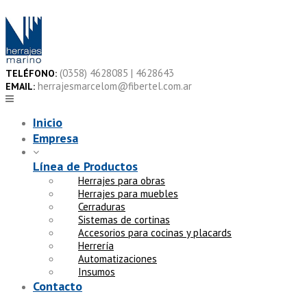
Skip
to
content
(0358) 4628085 | 4628643
TELÉFONO:
herrajesmarcelom@fibertel.com.ar
EMAIL:
Inicio
Empresa
Línea de Productos
Herrajes para obras
Herrajes para muebles
Cerraduras
Sistemas de cortinas
Accesorios para cocinas y placards
Herrería
Automatizaciones
Insumos
Contacto