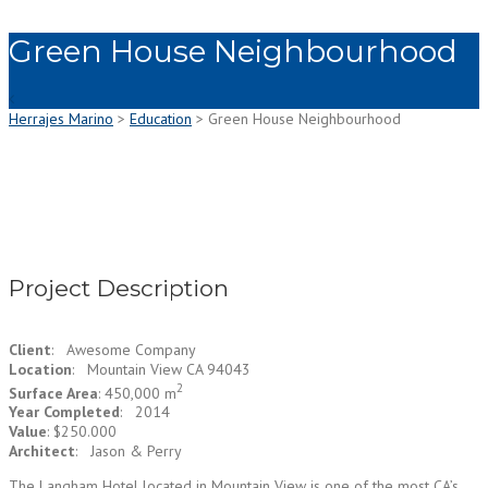
Green House Neighbourhood
Herrajes Marino
>
Education
>
Green House Neighbourhood
Project Description
Client
: Awesome Company
Location
: Mountain View CA 94043
2
Surface Area
: 450,000 m
Year Completed
: 2014
Value
: $250.000
Architect
: Jason & Perry
The Langham Hotel located in Mountain View is one of the most CA’s