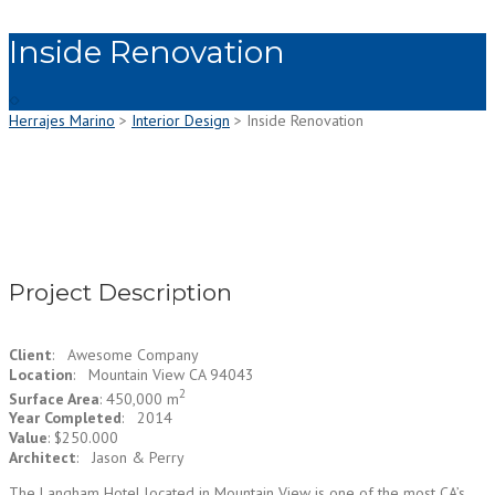
Inside Renovation
Herrajes Marino
>
Interior Design
>
Inside Renovation
Project Description
Client
: Awesome Company
Location
: Mountain View CA 94043
2
Surface Area
: 450,000 m
Year Completed
: 2014
Value
: $250.000
Architect
: Jason & Perry
The Langham Hotel located in Mountain View is one of the most CA’s