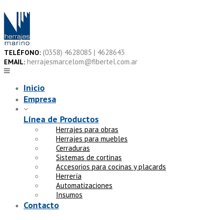
Skip
to
content
(0358) 4628085 | 4628643
TELÉFONO:
herrajesmarcelom@fibertel.com.ar
EMAIL:
Inicio
Empresa
Línea de Productos
Herrajes para obras
Herrajes para muebles
Cerraduras
Sistemas de cortinas
Accesorios para cocinas y placards
Herrería
Automatizaciones
Insumos
Contacto