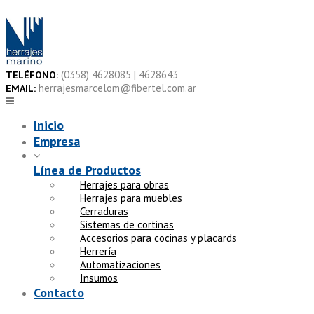
Skip
to
content
(0358) 4628085 | 4628643
TELÉFONO:
herrajesmarcelom@fibertel.com.ar
EMAIL:
Inicio
Empresa
Línea de Productos
Herrajes para obras
Herrajes para muebles
Cerraduras
Sistemas de cortinas
Accesorios para cocinas y placards
Herrería
Automatizaciones
Insumos
Contacto