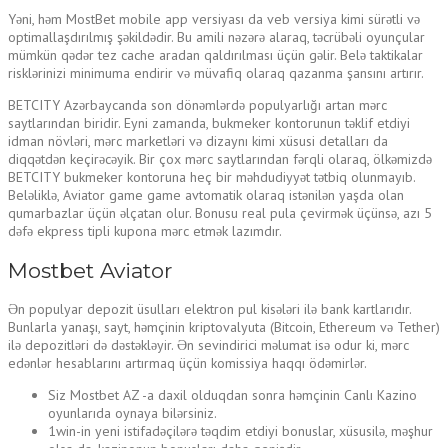
Yəni, həm MostBet mobile app versiyası da veb versiya kimi sürətli və
optimallaşdırılmış şəkildədir. Bu amili nəzərə alaraq, təcrübəli oyunçular
mümkün qədər tez cache aradan qaldırılması üçün gəlir. Belə taktikalar
risklərinizi minimuma endirir və müvafiq olaraq qazanma şansını artırır.
BETCITY Azərbaycanda son dönəmlərdə populyarlığı artan mərc
saytlarından biridir. Eyni zamanda, bukmeker kontorunun təklif etdiyi
idman növləri, mərc marketləri və dizaynı kimi xüsusi detalları da
diqqətdən keçirəcəyik. Bir çox mərc saytlarından fərqli olaraq, ölkəmizdə
BETCITY bukmeker kontoruna heç bir məhdudiyyət tətbiq olunmayıb.
Beləliklə, Aviator game game avtomatik olaraq istənilən yaşda olan
qumarbazlar üçün əlçatan olur. Bonusu real pula çevirmək üçünsə, azı 5
dəfə ekpress tipli kupona mərc etmək lazımdır.
Mostbet Aviator
Ən populyar depozit üsulları elektron pul kisələri ilə bank kartlarıdır.
Bunlarla yanaşı, sayt, həmçinin kriptovalyuta (Bitcoin, Ethereum və Tether)
ilə depozitləri də dəstəkləyir. Ən sevindirici məlumat isə odur ki, mərc
edənlər hesablarını artırmaq üçün komissiya haqqı ödəmirlər.
Siz Mostbet AZ -a daxil olduqdan sonra həmçinin Canlı Kazino
oyunlarıda oynaya bilərsiniz.
1win-in yeni istifadəçilərə təqdim etdiyi bonuslar, xüsusilə, məşhur