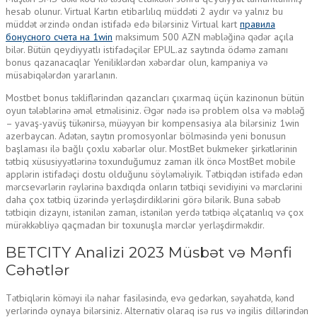
hesab olunur. Virtual Kartın etibarlılıq müddəti 2 aydır və yalnız bu
müddət ərzində ondan istifadə edə bilərsiniz Virtual kart
правила
бонусного счета на 1win
maksimum 500 AZN məbləğinə qədər açıla
bilər. Bütün qeydiyyatlı istifadəçilər EPUL.az saytında ödəmə zamanı
bonus qazanacaqlar Yeniliklərdən xəbərdar olun, kampaniya və
müsabiqələrdən yararlanın.
Mostbet bonus təkliflərindən qazancları çıxarmaq üçün kazinonun bütün
oyun tələblərinə əməl etməlisiniz. Əgər nədə isə problem olsa və məbləğ
– yavaş-yavüş tükənirsə, müəyyən bir kompensasiya ala bilərsiniz 1win
azerbaycan. Adətən, saytın promosyonlar bölməsində yeni bonusun
başlaması ilə bağlı çoxlu xəbərlər olur. MostBet bukmeker şirkətlərinin
tətbiq xüsusiyyətlərinə toxunduğumuz zaman ilk öncə MostBet mobile
applərin istifadəçi dostu olduğunu söyləməliyik. Tətbiqdən istifadə edən
mərcsevərlərin rəylərinə baxdıqda onların tətbiqi sevidiyini və mərclərini
daha çox tətbiq üzərində yerləşdirdiklərini görə bilərik. Buna səbəb
tətbiqin dizaynı, istənilən zaman, istənilən yerdə tətbiqə əlçatanlıq və çox
mürəkkəbliyə qaçmadan bir toxunuşla mərclər yerləşdirməkdir.
BETCITY Analizi 2023 Müsbət və Mənfi
Cəhətlər
Tətbiqlərin köməyi ilə nahar fasiləsində, evə gedərkən, səyahətdə, kənd
yerlərində oynaya bilərsiniz. Alternativ olaraq isə rus və ingilis dillərindən