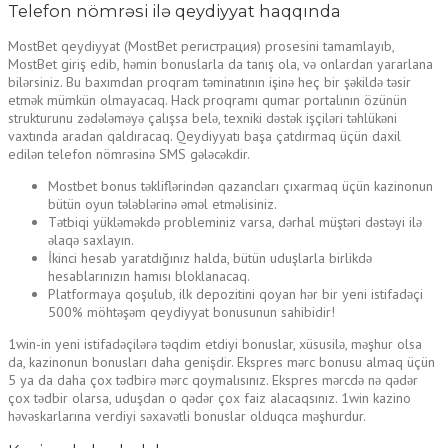
Telefon nömrəsi ilə qeydiyyat haqqında
MostBet qeydiyyat (MostBet регистрация) prosesini tamamlayıb,
MostBet giriş edib, həmin bonuslarla da tanış ola, və onlardan yararlana
bilərsiniz. Bu baxımdan proqram təminatının işinə heç bir şəkildə təsir
etmək mümkün olmayacaq. Hack proqramı qumar portalının özünün
strukturunu zədələməyə çalışsa belə, texniki dəstək işçiləri təhlükəni
vaxtında aradan qaldıracaq. Qeydiyyatı başa çatdırmaq üçün daxil
edilən telefon nömrəsinə SMS gələcəkdir.
Mostbet bonus təkliflərindən qazancları çıxarmaq üçün kazinonun
bütün oyun tələblərinə əməl etməlisiniz.
Tətbiqi yükləməkdə probleminiz varsa, dərhal müştəri dəstəyi ilə
əlaqə saxlayın.
İkinci hesab yaratdığınız halda, bütün uduşlarla birlikdə
hesablarınızın hamısı bloklanacaq.
Platformaya qoşulub, ilk depozitini qoyan hər bir yeni istifadəçi
500% möhtəşəm qeydiyyat bonusunun sahibidir!
1win-in yeni istifadəçilərə təqdim etdiyi bonuslar, xüsusilə, məşhur olsa
da, kazinonun bonusları daha genişdir. Ekspres mərc bonusu almaq üçün
5 ya da daha çox tədbirə mərc qoymalısınız. Ekspres mərcdə nə qədər
çox tədbir olarsa, uduşdan o qədər çox faiz alacaqsınız. 1win kazino
həvəskarlarına verdiyi səxavətli bonuslar olduqca məşhurdur.