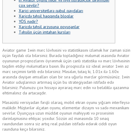
çox sevilir?
Xarici universitetlərə qəbul qaydaları
Xaricdə təhsil haqqında bloqlar
YÖS nədir?
Xaricdə təhsil arzusuna qovuşanlar
Təhsilin üçün imtahan kursları
Aviator game 1win mərc lövhəsini və statistikasını izləmək hər zaman sizin
üçün faydalı ola bilərsiniz. Burada topladığınız məlumat əsasında Aviator
oyununun proqnozlarını öyrənmək üçün canlı statistika və mərc lövhəsinin
təqdim etdiyi məlumatlara baxın. Bu proqnozla siz ideal aviator 1win az
mərc seçimini tərtib edə bilərsiniz. Məsələn, tutaq ki, 1.01x ilə 1.60x
arasında dəyişən əmsalları olan bir sıra uğurlu mərclər görmüsünüz. 1win
Aviator uduşlarınızı artırmaq üçün bu strategiyadan istifadə edə
bilərsiniz. Pulunuzu çox hissəyə ayıraraq mərc edin və beləliklə qazanma
ehtimalınız da artacaqdır.
Masaüstü versiyadan fərqli olaraq, mobil ekran oyunu yığcam interfeysə
malikdir. Müştərilər əlçatan oyunu, elementar dizaynı və sadə mexanikanı
sevirlər. Oyunçuya uzun müddət oyunun mahiyyəti və prosesinin
dərinləşməsinə ehtiyac yoxdur. Sözün əsl mənasında 10 sınaq
raundundan sonra siz artıq real puldan istifadə edərək ciddi oyun
raunduna keçə bilərsiniz.