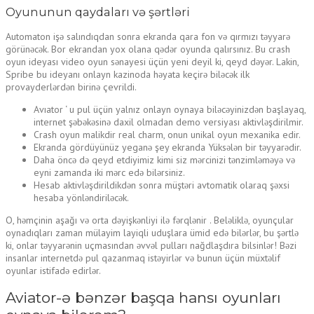
Oyununun qaydaları və şərtləri
Automaton işə salındıqdan sonra ekranda qara fon və qırmızı təyyarə
görünəcək. Bor ekrandan yox olana qədər oyunda qalırsınız. Bu crash
oyun ideyası video oyun sənayesi üçün yeni deyil ki, qeyd dəyər. Lakin,
Spribe bu ideyanı onlayn kazinoda həyata keçirə biləcək ilk
provayderlərdən birinə çevrildi.
Avıator ‘ u pul üçün yalnız onlayn oynaya biləcəyinizdən başlayaq,
internet şəbəkəsinə daxil olmadan demo versiyası aktivləşdirilmir.
Crash oyun malikdir real charm, onun unikal oyun mexanika edir.
Ekranda gördüyünüz yeganə şey ekranda Yüksələn bir təyyarədir.
Daha öncə də qeyd etdiyimiz kimi siz mərcinizi tənzimləməyə və
eyni zamanda iki mərc edə bilərsiniz.
Hesab aktivləşdirildikdən sonra müştəri avtomatik olaraq şəxsi
hesaba yönləndiriləcək.
O, həmçinin aşağı və orta dəyişkənliyi ilə fərqlənir . Beləliklə, oyunçular
oynadıqları zaman mülayim layiqli uduşlara ümid edə bilərlər, bu şərtlə
ki, onlar təyyarənin uçmasından əvvəl pulları nağdlaşdıra bilsinlər! Bəzi
insanlar internetdə pul qazanmaq istəyirlər və bunun üçün müxtəlif
oyunlar istifadə edirlər.
Aviator-ə bənzər başqa hansı oyunları