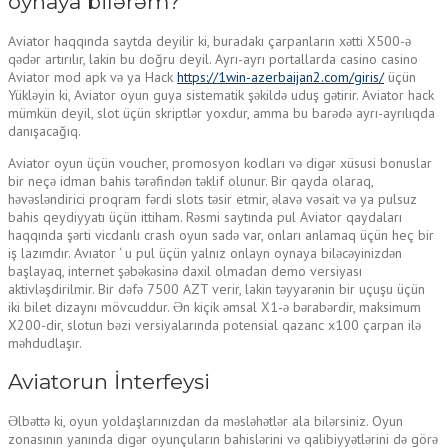
oynaya bilərəm?
Aviator haqqında saytda deyilir ki, buradakı çarpanların xətti X500-ə
qədər artırılır, lakin bu doğru deyil. Ayrı-ayrı portallarda casino casino
Aviator mod apk və ya Hack
https://1win-azerbaijan2.com/giris/
üçün
Yükləyin ki, Aviator oyun guya sistematik şəkildə uduş gətirir. Aviator hack
mümkün deyil, slot üçün skriptlər yoxdur, amma bu barədə ayrı-ayrılıqda
danışacağıq.
Aviator oyun üçün voucher, promosyon kodları və digər xüsusi bonuslar
bir neçə idman bahis tərəfindən təklif olunur. Bir qayda olaraq,
həvəsləndirici proqram fərdi slots təsir etmir, əlavə vəsait və ya pulsuz
bahis qeydiyyatı üçün ittiham. Rəsmi saytında pul Aviator qaydaları
haqqında şərti vicdanlı crash oyun sadə var, onları anlamaq üçün heç bir
iş lazımdır. Avıator ‘ u pul üçün yalnız onlayn oynaya biləcəyinizdən
başlayaq, internet şəbəkəsinə daxil olmadan demo versiyası
aktivləşdirilmir. Bir dəfə 7500 AZT verir, lakin təyyarənin bir uçuşu üçün
iki bilet dizaynı mövcuddur. Ən kiçik əmsal X1-ə bərabərdir, maksimum
X200-dir, slotun bəzi versiyalarında potensial qazanc x100 çarpan ilə
məhdudlaşır.
Aviatorun İnterfeysi
Əlbəttə ki, oyun yoldaşlarınızdan da məsləhətlər ala bilərsiniz. Oyun
zonasının yanında digər oyunçuların bahislərini və qalibiyyətlərini də görə