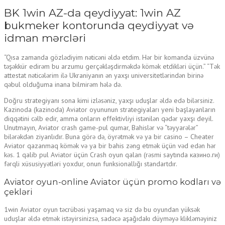
BK 1win AZ-da qeydiyyat: 1win AZ
bukmeker kontorunda qeydiyyat və
idman mərcləri
“Qısa zamanda gözlədiyim nəticəni əldə etdim. Hər bir komanda üzvünə
təşəkkür edirəm bu arzumu gerçəkləşdirməkdə kömək etdikləri üçün.” “Tək
attestat nəticələrim ilə Ukraniyanın ən yaxşı universitetlərindən birinə
qəbul olduğuma inana bilmirəm hələ də.
Doğru strategiyanı sona kimi izləsəniz, yaxşı uduşlar əldə edə bilərsiniz.
Kazinoda (kazinoda) Aviator oyununun strategiyaları yeni başlayanların
diqqətini cəlb edir, amma onların effektivliyi istənilən qədər yaxşı deyil.
Unutmayın, Aviator crash game-pul qumar, Bahislər və “təyyarələr”
bilərəkdən ziyanlıdır. Buna görə də, öyrətmək və ya bir casino – Cheater
Aviator qazanmaq kömək və ya bir bahis zəng etmək üçün vəd edən hər
kəs. 1 qalib pul Aviator üçün Crash oyun qalan (rəsmi saytında казино.ги)
fərqli xüsusiyyətləri yoxdur, onun funksionallığı standartdır.
Aviator oyun-online Aviator üçün promo kodları və
çekləri
1win Aviator oyun təcrübəsi yaşamaq və siz də bu oyundan yüksək
uduşlar əldə etmək istəyirsinizsə, sadəcə aşağıdakı düyməyə klikləməyiniz