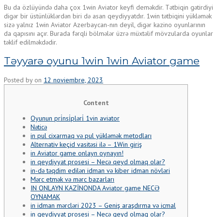
Bu da özlüyündə daha çox 1win Aviator keyfi deməkdir. Tətbiqin gətirdiyi
digər bir üstünlüklərdən biri də asan qeydiyyatdır. 1win tətbiqini yükləmək
sizə yalnız 1win Aviator Azerbaycan-nın deyil, digər kazino oyunlarının
da qapısını açır. Burada fərqli bölmələr üzrə müxtəlif mövzularda oyunlar
təklif edilməkdədir.
Təyyarə oyunu 1win 1win Aviator game
Posted by
on
12 noviembre, 2023
Content
Oyunun pri̇nsi̇pləri̇ 1vin aviator
Nəticə
in pul cixarmaq və pul yükləmək metodları
Alternativ keçid vasitəsi ilə – 1Win giriş
in Aviator game onlayn oynayın!
in qeydiyyat prosesi – Necə qeyd olmaq olar?
in-də təqdim edilən idman və kiber idman növləri
Mərc etmək və mərc bazarları
IN ONLAYN KAZİNONDA Aviator game NECƏ
OYNAMAK
in idman mərcləri 2023 – Geniş araşdırma və icmal
in qeydiyyat prosesi – Necə qeyd olmaq olar?