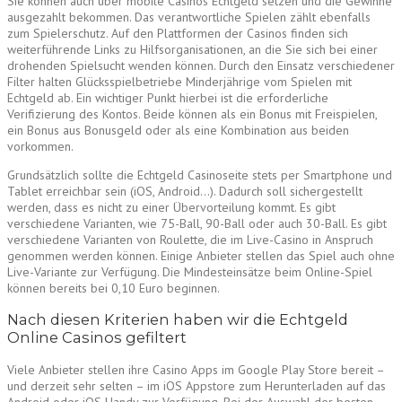
Sie können auch über mobile Casinos Echtgeld setzen und die Gewinne
ausgezahlt bekommen. Das verantwortliche Spielen zählt ebenfalls
zum Spielerschutz. Auf den Plattformen der Casinos finden sich
weiterführende Links zu Hilfsorganisationen, an die Sie sich bei einer
drohenden Spielsucht wenden können. Durch den Einsatz verschiedener
Filter halten Glücksspielbetriebe Minderjährige vom Spielen mit
Echtgeld ab. Ein wichtiger Punkt hierbei ist die erforderliche
Verifizierung des Kontos. Beide können als ein Bonus mit Freispielen,
ein Bonus aus Bonusgeld oder als eine Kombination aus beiden
vorkommen.
Grundsätzlich sollte die Echtgeld Casinoseite stets per Smartphone und
Tablet erreichbar sein (iOS, Android…). Dadurch soll sichergestellt
werden, dass es nicht zu einer Übervorteilung kommt. Es gibt
verschiedene Varianten, wie 75-Ball, 90-Ball oder auch 30-Ball. Es gibt
verschiedene Varianten von Roulette, die im Live-Casino in Anspruch
genommen werden können. Einige Anbieter stellen das Spiel auch ohne
Live-Variante zur Verfügung. Die Mindesteinsätze beim Online-Spiel
können bereits bei 0,10 Euro beginnen.
Nach diesen Kriterien haben wir die Echtgeld
Online Casinos gefiltert
Viele Anbieter stellen ihre Casino Apps im Google Play Store bereit –
und derzeit sehr selten – im iOS Appstore zum Herunterladen auf das
Android oder iOS Handy zur Verfügung. Bei der Auswahl der besten