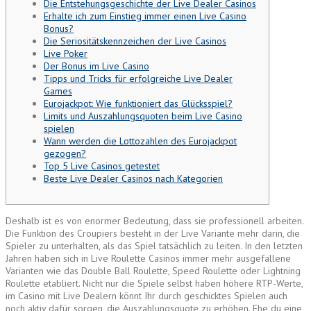
Die Entstehungsgeschichte der Live Dealer Casinos
Erhalte ich zum Einstieg immer einen Live Casino
Bonus?
Die Seriositätskennzeichen der Live Casinos
Live Poker
Der Bonus im Live Casino
Tipps und Tricks für erfolgreiche Live Dealer
Games
Eurojackpot: Wie funktioniert das Glücksspiel?
Limits und Auszahlungsquoten beim Live Casino
spielen
Wann werden die Lottozahlen des Eurojackpot
gezogen?
Top 5 Live Casinos getestet
Beste Live Dealer Casinos nach Kategorien
Deshalb ist es von enormer Bedeutung, dass sie professionell arbeiten.
Die Funktion des Croupiers besteht in der Live Variante mehr darin, die
Spieler zu unterhalten, als das Spiel tatsächlich zu leiten. In den letzten
Jahren haben sich in Live Roulette Casinos immer mehr ausgefallene
Varianten wie das Double Ball Roulette, Speed Roulette oder Lightning
Roulette etabliert. Nicht nur die Spiele selbst haben höhere RTP-Werte,
im Casino mit Live Dealern könnt Ihr durch geschicktes Spielen auch
noch aktiv dafür sorgen, die Auszahlungsquote zu erhöhen. Ehe du eine