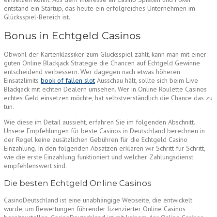
entstand ein Startup, das heute ein erfolgreiches Unternehmen im
Glücksspiel-Bereich ist.
Bonus in Echtgeld Casinos
Obwohl der Kartenklassiker zum Glücksspiel zählt, kann man mit einer
guten Online Blackjack Strategie die Chancen auf Echtgeld Gewinne
entscheidend verbessern. Wer dagegen nach etwas höheren
Einsatzlimits
book of fallen slot
Ausschau hält, sollte sich beim Live
Blackjack mit echten Dealern umsehen. Wer in Online Roulette Casinos
echtes Geld einsetzen möchte, hat selbstverständlich die Chance das zu
tun.
Wie diese im Detail aussieht, erfahren Sie im folgenden Abschnitt.
Unsere Empfehlungen für beste Casinos in Deutschland berechnen in
der Regel keine zusätzlichen Gebühren für die Echtgeld Casino
Einzahlung. In den folgenden Absätzen erklären wir Schritt für Schritt,
wie die erste Einzahlung funktioniert und welcher Zahlungsdienst
empfehlenswert sind.
Die besten Echtgeld Online Casinos
CasinoDeutschland ist eine unabhängige Webseite, die entwickelt
wurde, um Bewertungen führender lizenzierter Online Casinos