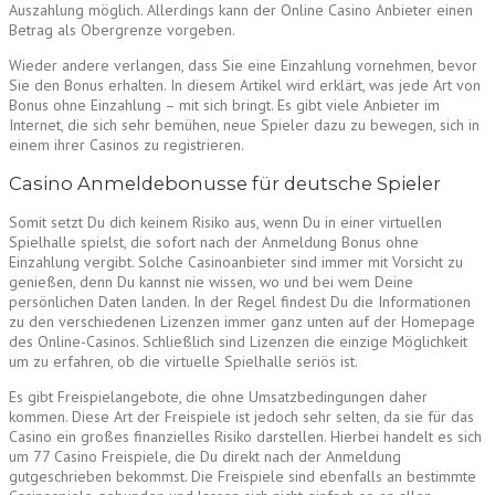
Auszahlung möglich. Allerdings kann der Online Casino Anbieter einen
Betrag als Obergrenze vorgeben.
Wieder andere verlangen, dass Sie eine Einzahlung vornehmen, bevor
Sie den Bonus erhalten. In diesem Artikel wird erklärt, was jede Art von
Bonus ohne Einzahlung – mit sich bringt. Es gibt viele Anbieter im
Internet, die sich sehr bemühen, neue Spieler dazu zu bewegen, sich in
einem ihrer Casinos zu registrieren.
Casino Anmeldebonusse für deutsche Spieler
Somit setzt Du dich keinem Risiko aus, wenn Du in einer virtuellen
Spielhalle spielst, die sofort nach der Anmeldung Bonus ohne
Einzahlung vergibt. Solche Casinoanbieter sind immer mit Vorsicht zu
genießen, denn Du kannst nie wissen, wo und bei wem Deine
persönlichen Daten landen. In der Regel findest Du die Informationen
zu den verschiedenen Lizenzen immer ganz unten auf der Homepage
des Online-Casinos. Schließlich sind Lizenzen die einzige Möglichkeit
um zu erfahren, ob die virtuelle Spielhalle seriös ist.
Es gibt Freispielangebote, die ohne Umsatzbedingungen daher
kommen. Diese Art der Freispiele ist jedoch sehr selten, da sie für das
Casino ein großes finanzielles Risiko darstellen. Hierbei handelt es sich
um 77 Casino Freispiele, die Du direkt nach der Anmeldung
gutgeschrieben bekommst. Die Freispiele sind ebenfalls an bestimmte