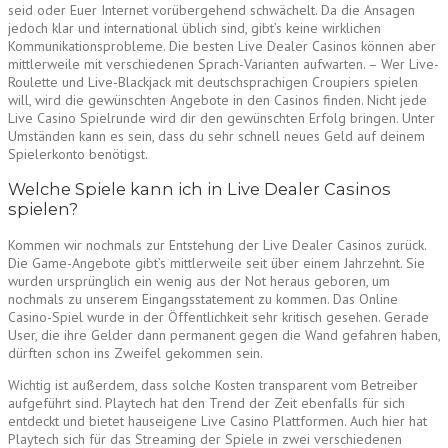
seid oder Euer Internet vorübergehend schwächelt. Da die Ansagen
jedoch klar und international üblich sind, gibt’s keine wirklichen
Kommunikationsprobleme. Die besten Live Dealer Casinos können aber
mittlerweile mit verschiedenen Sprach-Varianten aufwarten. – Wer Live-
Roulette und Live-Blackjack mit deutschsprachigen Croupiers spielen
will, wird die gewünschten Angebote in den Casinos finden. Nicht jede
Live Casino Spielrunde wird dir den gewünschten Erfolg bringen. Unter
Umständen kann es sein, dass du sehr schnell neues Geld auf deinem
Spielerkonto benötigst.
Welche Spiele kann ich in Live Dealer Casinos
spielen?
Kommen wir nochmals zur Entstehung der Live Dealer Casinos zurück.
Die Game-Angebote gibt’s mittlerweile seit über einem Jahrzehnt. Sie
wurden ursprünglich ein wenig aus der Not heraus geboren, um
nochmals zu unserem Eingangsstatement zu kommen. Das Online
Casino-Spiel wurde in der Öffentlichkeit sehr kritisch gesehen. Gerade
User, die ihre Gelder dann permanent gegen die Wand gefahren haben,
dürften schon ins Zweifel gekommen sein.
Wichtig ist außerdem, dass solche Kosten transparent vom Betreiber
aufgeführt sind. Playtech hat den Trend der Zeit ebenfalls für sich
entdeckt und bietet hauseigene Live Casino Plattformen. Auch hier hat
Playtech sich für das Streaming der Spiele in zwei verschiedenen