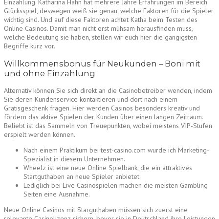
Einzahlung. Katharina Hahn hat mehrere Jahre Erfahrungen im Bereich
Glücksspiel, deswegen weiß sie genau, welche Faktoren für die Spieler
wichtig sind. Und auf diese Faktoren achtet Katha beim Testen des
Online Casinos. Damit man nicht erst mühsam herausfinden muss,
welche Bedeutung sie haben, stellen wir euch hier die gängigsten
Begriffe kurz vor.
Willkommensbonus für Neukunden – Boni mit
und ohne Einzahlung
Alternativ können Sie sich direkt an die Casinobetreiber wenden, indem
Sie deren Kundenservice kontaktieren und dort nach einem
Gratisgeschenk fragen. Hier werden Casinos besonders kreativ und
fördern das aktive Spielen der Kunden über einen langen Zeitraum.
Beliebt ist das Sammeln von Treuepunkten, wobei meistens VIP-Stufen
erspielt werden können.
Nach einem Praktikum bei test-casino.com wurde ich Marketing-
Spezialist in diesem Unternehmen.
Wheelz ist eine neue Online Spielbank, die ein attraktives
Startguthaben an neue Spieler anbietet.
Lediglich bei Live Casinospielen machen die meisten Gambling
Seiten eine Ausnahme.
Neue Online Casinos mit Starguthaben müssen sich zuerst eine
relevante Casinolizenz sichern, bevor sie in Deutschland ihre Leistungen