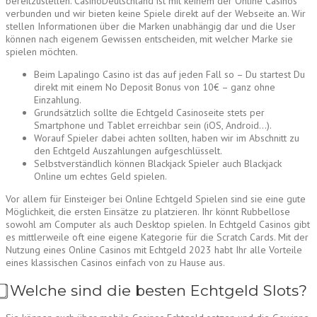
bereitzustellen. CasinoDeutschland ist mit keinem der Online Casinos
verbunden und wir bieten keine Spiele direkt auf der Webseite an. Wir
stellen Informationen über die Marken unabhängig dar und die User
können nach eigenem Gewissen entscheiden, mit welcher Marke sie
spielen möchten.
Beim Lapalingo Casino ist das auf jeden Fall so – Du startest Du
direkt mit einem No Deposit Bonus von 10€ – ganz ohne
Einzahlung.
Grundsätzlich sollte die Echtgeld Casinoseite stets per
Smartphone und Tablet erreichbar sein (iOS, Android…).
Worauf Spieler dabei achten sollten, haben wir im Abschnitt zu
den Echtgeld Auszahlungen aufgeschlüsselt.
Selbstverständlich können Blackjack Spieler auch Blackjack
Online um echtes Geld spielen.
Vor allem für Einsteiger bei Online Echtgeld Spielen sind sie eine gute
Möglichkeit, die ersten Einsätze zu platzieren. Ihr könnt Rubbellose
sowohl am Computer als auch Desktop spielen. In Echtgeld Casinos gibt
es mittlerweile oft eine eigene Kategorie für die Scratch Cards. Mit der
Nutzung eines Online Casinos mit Echtgeld 2023 habt Ihr alle Vorteile
eines klassischen Casinos einfach von zu Hause aus.
⃣ Welche sind die besten Echtgeld Slots?