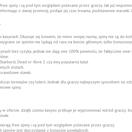
free spiny i są pod tym względem polecane przez graczy. Jak już wspomniel
nformując o danej promocji, podaje jej czas trwania, podstawowe warunki. 
T
kasynach. Okazuje się bowiem, że mimo swojej nazwy, spiny nie są do końc
 wygrane ze spinów nie lądują od razu na koncie głównym, tylko bonusowy
ynach bez ryzyka, jednak nie dają one 100% pewności, że faktycznie owe ś
line.
arburst, Dead or Alive 2 czy inny popularny tytuł.
mych slotach.
prawdziwe stawki.
odczas turniejów czy loterii. Jednak dla graczy najlepszym sposobem na zd
rmowe spiny.
y w ofercie, dzięki czemu kasyno próbuje je wypromować wśród graczy. I
tówki.
wierają free spiny i są pod tym względem polecane przez graczy.
 spinów jest skorzystanie z bonusów powitalnych.