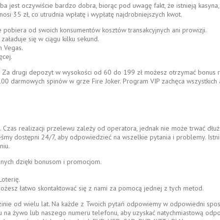
ba jest oczywiście bardzo dobra, biorąc pod uwagę fakt, że istnieją kasyna, 
nosi 35 zł, co utrudnia wpłatę i wypłatę najdrobniejszych kwot.
nie pobiera od swoich konsumentów kosztów transakcyjnych ani prowizji.
 załaduje się w ciągu kilku sekund.
n Vegas.
ęcej.
terię. Za drugi depozyt w wysokości od 60 do 199 zł możesz otrzymać bo
00 darmowych spinów w grze Fire Joker. Program VIP zachęca wszystkich a
i. Czas realizacji przelewu zależy od operatora, jednak nie może trwać dł
eśmy dostępni 24/7, aby odpowiedzieć na wszelkie pytania i problemy. Istn
niu.
anych dzięki bonusom i promocjom.
oterię.
 możesz łatwo skontaktować się z nami za pomocą jednej z tych metod.
edzinie od wielu lat. Na każde z Twoich pytań odpowiemy w odpowiedni spos
czatu na żywo lub naszego numeru telefonu, aby uzyskać natychmiastową odp