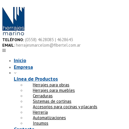
Skip
to
content
(0358) 4628085 | 4628643
TELÉFONO:
herrajesmarcelom@fibertel.com.ar
EMAIL:
Inicio
Empresa
Línea de Productos
Herrajes para obras
Herrajes para muebles
Cerraduras
Sistemas de cortinas
Accesorios para cocinas y placards
Herrería
Automatizaciones
Insumos