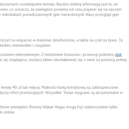
bszernym rozwinięciem tematu. Bardzo istotną informacją jest to, że
towo, co oznacza, że pieniądze powinny od razu pojawić się na naszym
ż o miłośnikach ponadczasowych gier hazardowych. Nasz przegląd gier
liczyć na wsparcie e-mailowe, telefoniczne, a także na czat na żywo. To
elskim, niemieckim i rosyjskim.
ołączeniem internetowym. Z mnóstwem bonusów i promocji jesteśmy
slot
ie się znajdujesz, możesz łatwo skontaktować się z nami za pomocą jednej
wotę 40 zł lub więcej. Płatności kartą kredytową są zabezpieczone
 dotyczy ofert promocyjnych. Wszystkie Twoje wygrane są utrzymywane w
awdziwe pieniądze. Bonusy Vulkan Vegas mogą być wykorzystane tylko
u online.