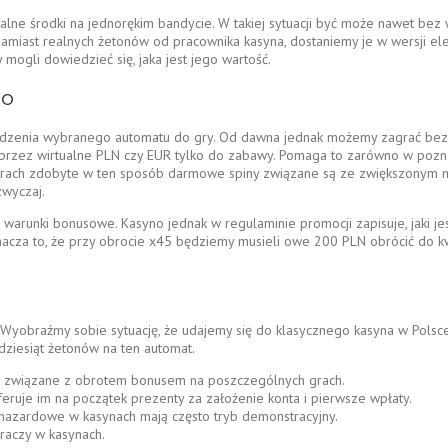
ne środki na jednorękim bandycie. W takiej sytuacji być może nawet bez
zamiast realnych żetonów od pracownika kasyna, dostaniemy je w wersji ele
mogli dowiedzieć się, jaka jest jego wartość.
mo
dzenia wybranego automatu do gry. Od dawna jednak możemy zagrać bez r
 przez wirtualne PLN czy EUR tylko do zabawy. Pomaga to zarówno w pozna
lu grach zdobyte w ten sposób darmowe spiny związane są ze zwiększonym m
zwyczaj.
warunki bonusowe. Kasyno jednak w regulaminie promocji zapisuje, jaki je
. Oznacza to, że przy obrocie x45 będziemy musieli owe 200 PLN obrócić 
a. Wyobraźmy sobie sytuację, że udajemy się do klasycznego kasyna w Pols
dziesiąt żetonów na ten automat.
cza związane z obrotem bonusem na poszczególnych grach.
eruje im na początek prezenty za założenie konta i pierwsze wpłaty.
hazardowe w kasynach mają często tryb demonstracyjny.
raczy w kasynach.