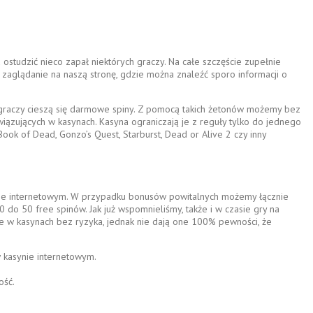
studzić nieco zapał niektórych graczy. Na całe szczęście zupełnie
zaglądanie na naszą stronę, gdzie można znaleźć sporo informacji o
graczy cieszą się darmowe spiny. Z pomocą takich żetonów możemy bez
ązujących w kasynach. Kasyna ograniczają je z reguły tylko do jednego
Book of Dead, Gonzo’s Quest, Starburst, Dead or Alive 2 czy inny
synie internetowym. W przypadku bonusów powitalnych możemy łącznie
o 50 free spinów. Jak już wspomnieliśmy, także i w czasie gry na
ne w kasynach bez ryzyka, jednak nie dają one 100% pewności, że
w kasynie internetowym.
ość.