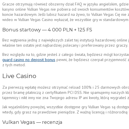
Gracze otrzymują również obszerny dział FAQ w języku angielskim, gdzie 
kasyno online Vulkan Vegas nie pobiera od swoich konsumentów kosztów t
koncie hazardowym. Jeśli lubisz hazard na żywo, to Vulkan Vegas Cię ni
wideo w Vulkan Vegas Casino wykazał, że wszystkie gry w standardowym 
Bonus startowy — 4 000 PLN + 125 FS
Bez wątpienia jedną z największych zalet tej instytucji hazardowej onlin
właśnie ten ostatni jest najbardziej polecany i preferowany przez graczy. 
Bez względu na to, gdzie jesteś z całego świata, będziesz mógł korzy
guard casino no deposit bonus
pewni, że będziesz czerpał przyjemność z 
z tych metod.
Live Casino
Za pierwszą wpłatę możesz otrzymać reload 100% i 25 darmowych obrotów
przez bramę płatniczą z certyfikatem PCI DSS. Nie spamujemy naszych kl
tajemnicy i nikt inny nie zna Twojego adresu IP ani kwoty, którą wygrałe
Jak wyjaśniliśmy powyżej, wszystkie dostępne gry Vulkan Vegas są dostę
wtedy, gdy grasz na prawdziwe pieniądze. Z ważną licencją i różnorodną 
Vulkan Vegas — recenzja