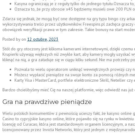
Kasyna ograniczają je z reguły tylko do jednego tytułu.Oznacza to,
Oznacza to, że przy obrocie x45 będziemy musieli owe 200 PLN o
Zdarza się jednak, że mogą być one dostępne na gry typu bingo czy arka
wykorzystywania treści przez użytkowników. Freespins.pl zachęca graczy 
obowiązek weryfikacji prawa w tym zakresie. Takie bonusy na start moż
Posted by
on
12 octubre, 2023
Stół do gry otoczony jest kilkoma kamerami internetowymi, dzięki czemu m
Krupierki używają większych niż zwykle kart, aby kamery mogły uzyskać wy
kliknąć na nią, a gra załaduje się w ciągu kilku sekund. Nie ma potrzeb
Pozwala to wielu operatorom uniknąć wewnętrznych prowizji czy n
Możesz wypłacić pieniądze na swoje konto za pomocą różnych meto
Karty Visa i MasterCard, portfele elektroniczne Skrill, Neteller czy
Bardzo chcielibyśmy mieć Cię na naszej platformie, więc odwiedź nas ju
Gra na prawdziwe pieniądze
Wielu polskich konsumentów z pewnością ucieszy fakt, że kasyno online 
Casino to cypryjskie kasyno online, które pojawiło się na rynku w kwietni
licencję od Curacao, która jest standardowym organem licencyjnym, a nas
licencjonowany przez Invicta Networks, który jest jednym z międzynarod