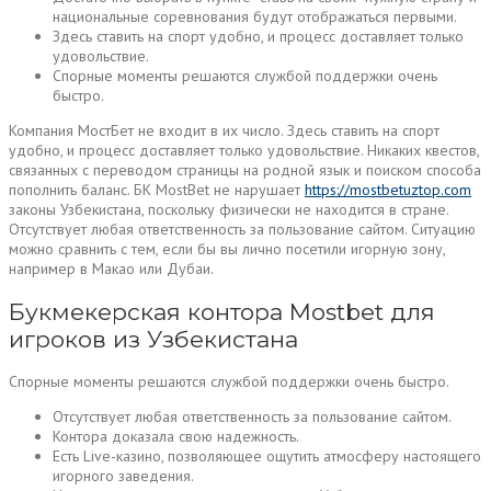
национальные соревнования будут отображаться первыми.
Здесь ставить на спорт удобно, и процесс доставляет только
удовольствие.
Спорные моменты решаются службой поддержки очень
быстро.
Компания МостБет не входит в их число. Здесь ставить на спорт
удобно, и процесс доставляет только удовольствие. Никаких квестов,
связанных с переводом страницы на родной язык и поиском способа
пополнить баланс. БК MostBet не нарушает
https://mostbetuztop.com
законы Узбекистана, поскольку физически не находится в стране.
Отсутствует любая ответственность за пользование сайтом. Ситуацию
можно сравнить с тем, если бы вы лично посетили игорную зону,
например в Макао или Дубаи.
Букмекерская контора Mostbet для
игроков из Узбекистана
Спорные моменты решаются службой поддержки очень быстро.
Отсутствует любая ответственность за пользование сайтом.
Контора доказала свою надежность.
Есть Live-казино, позволяющее ощутить атмосферу настоящего
игорного заведения.