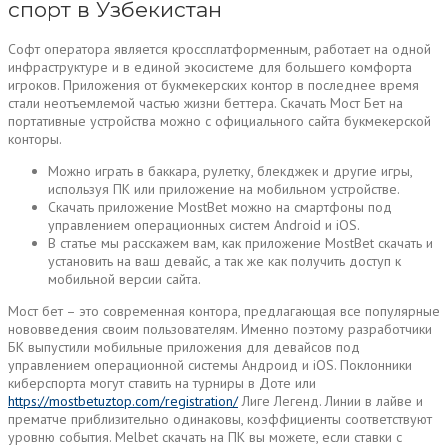
спорт в Узбекистан
Софт оператора является кроссплатформенным, работает на одной
инфраструктуре и в единой экосистеме для большего комфорта
игроков. Приложения от букмекерских контор в последнее время
стали неотъемлемой частью жизни беттера. Скачать Мост Бет на
портативные устройства можно с официального сайта букмекерской
конторы.
Можно играть в баккара, рулетку, блекджек и другие игры,
используя ПК или приложение на мобильном устройстве.
Скачать приложение MostBet можно на смартфоны под
управлением операционных систем Android и iOS.
В статье мы расскажем вам, как приложение MostBet скачать и
установить на ваш девайс, а так же как получить доступ к
мобильной версии сайта.
Мост бет – это современная контора, предлагающая все популярные
нововведения своим пользователям. Именно поэтому разработчики
БК выпустили мобильные приложения для девайсов под
управлением операционной системы Андроид и iOS. Поклонники
киберспорта могут ставить на турниры в Доте или
https://mostbetuztop.com/registration/
Лиге Легенд. Линии в лайве и
прематче приблизительно одинаковы, коэффициенты соответствуют
уровню события. Melbet скачать на ПК вы можете, если ставки с