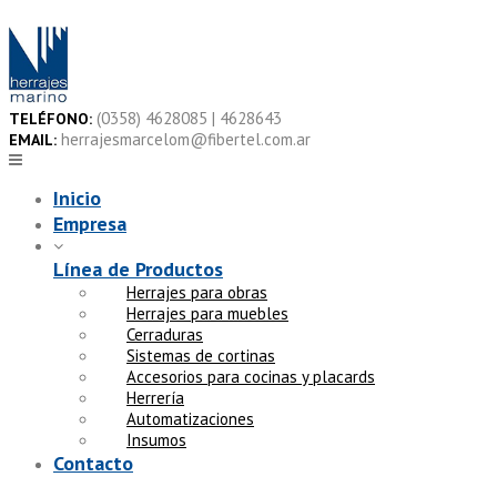
Skip
to
content
(0358) 4628085 | 4628643
TELÉFONO:
herrajesmarcelom@fibertel.com.ar
EMAIL:
Inicio
Empresa
Línea de Productos
Herrajes para obras
Herrajes para muebles
Cerraduras
Sistemas de cortinas
Accesorios para cocinas y placards
Herrería
Automatizaciones
Insumos
Contacto