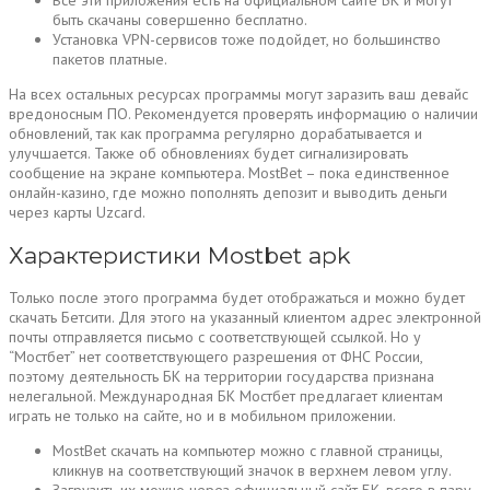
Все эти приложения есть на официальном сайте БК и могут
быть скачаны совершенно бесплатно.
Установка VPN-сервисов тоже подойдет, но большинство
пакетов платные.
На всех остальных ресурсах программы могут заразить ваш девайс
вредоносным ПО. Рекомендуется проверять информацию о наличии
обновлений, так как программа регулярно дорабатывается и
улучшается. Также об обновлениях будет сигнализировать
сообщение на экране компьютера. MostBet – пока единственное
онлайн-казино, где можно пополнять депозит и выводить деньги
через карты Uzcard.
Характеристики Mostbet apk
Только после этого программа будет отображаться и можно будет
скачать Бетсити. Для этого на указанный клиентом адрес электронной
почты отправляется письмо с соответствующей ссылкой. Но у
“Мостбет” нет соответствующего разрешения от ФНС России,
поэтому деятельность БК на территории государства признана
нелегальной. Международная БК Мостбет предлагает клиентам
играть не только на сайте, но и в мобильном приложении.
MostBet скачать на компьютер можно с главной страницы,
кликнув на соответствующий значок в верхнем левом углу.