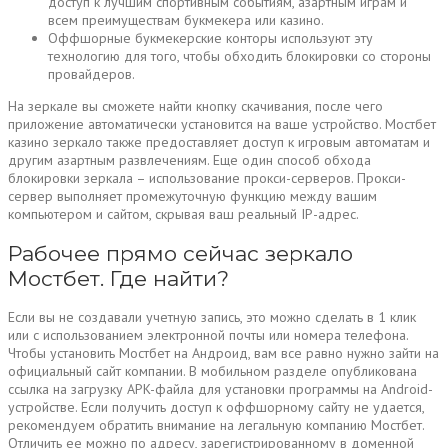
доступ к лучшим спортивным событиям, азартным играм и
всем преимуществам букмекера или казино.
Оффшорные букмекерские конторы используют эту
технологию для того, чтобы обходить блокировки со стороны
провайдеров.
На зеркале вы сможете найти кнопку скачивания, после чего
приложение автоматически установится на ваше устройство. Мостбет
казино зеркало также предоставляет доступ к игровым автоматам и
другим азартным развлечениям. Еще один способ обхода
блокировки зеркала – использование прокси-серверов. Прокси-
сервер выполняет промежуточную функцию между вашим
компьютером и сайтом, скрывая ваш реальный IP-адрес.
Рабочее прямо сейчас зеркало
Мостбет. Где найти?
Если вы не создавали учетную запись, это можно сделать в 1 клик
или с использованием электронной почты или номера телефона.
Чтобы установить Мостбет на Андроид, вам все равно нужно зайти на
официальный сайт компании. В мобильном разделе опубликована
ссылка на загрузку APK-файла для установки программы на Android-
устройстве. Если получить доступ к оффшорному сайту не удается,
рекомендуем обратить внимание на легальную компанию Мостбет.
Отличить ее можно по адресу, зарегистрированному в доменной