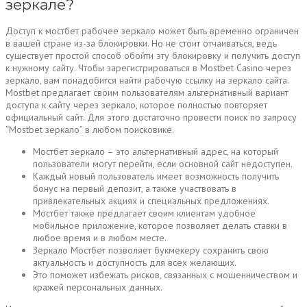
зеркале?
Доступ к мостбет рабочее зеркало может быть временно ограничен
в вашей стране из-за блокировки. Но не стоит отчаиваться, ведь
существует простой способ обойти эту блокировку и получить доступ
к нужному сайту. Чтобы зарегистрироваться в Mostbet Casino через
зеркало, вам понадобится найти рабочую ссылку на зеркало сайта.
Mostbet предлагает своим пользователям альтернативный вариант
доступа к сайту через зеркало, которое полностью повторяет
официальный сайт. Для этого достаточно провести поиск по запросу
“Mostbet зеркало” в любом поисковике.
Мостбет зеркало – это альтернативный адрес, на который
пользователи могут перейти, если основной сайт недоступен.
Каждый новый пользователь имеет возможность получить
бонус на первый депозит, а также участвовать в
привлекательных акциях и специальных предложениях.
Мостбет также предлагает своим клиентам удобное
мобильное приложение, которое позволяет делать ставки в
любое время и в любом месте.
Зеркало Мостбет позволяет букмекеру сохранить свою
актуальность и доступность для всех желающих.
Это поможет избежать рисков, связанных с мошенничеством и
кражей персональных данных.