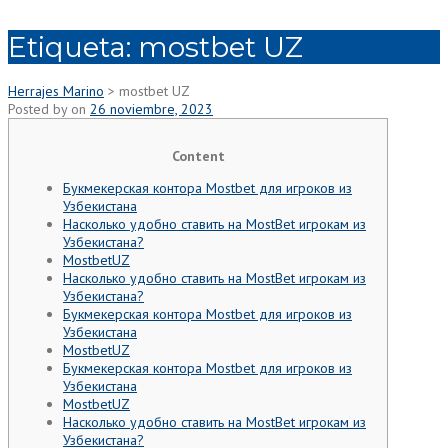
Etiqueta:
mostbet UZ
Herrajes Marino
>
mostbet UZ
Posted by
on
26 noviembre, 2023
Content
Букмекерская контора Mostbet для игроков из
Узбекистана
Насколько удобно ставить на MostBet игрокам из
Узбекистана?
MostbetUZ
Насколько удобно ставить на MostBet игрокам из
Узбекистана?
Букмекерская контора Mostbet для игроков из
Узбекистана
MostbetUZ
Букмекерская контора Mostbet для игроков из
Узбекистана
MostbetUZ
Насколько удобно ставить на MostBet игрокам из
Узбекистана?