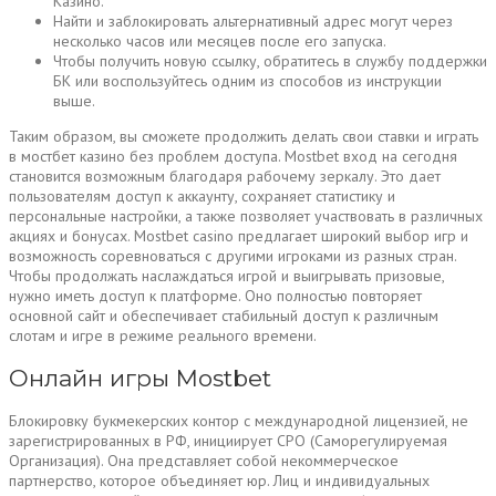
Казино.
Найти и заблокировать альтернативный адрес могут через
несколько часов или месяцев после его запуска.
Чтобы получить новую ссылку, обратитесь в службу поддержки
БК или воспользуйтесь одним из способов из инструкции
выше.
Таким образом, вы сможете продолжить делать свои ставки и играть
в мостбет казино без проблем доступа. Mostbet вход на сегодня
становится возможным благодаря рабочему зеркалу. Это дает
пользователям доступ к аккаунту, сохраняет статистику и
персональные настройки, а также позволяет участвовать в различных
акциях и бонусах. Mostbet casino предлагает широкий выбор игр и
возможность соревноваться с другими игроками из разных стран.
Чтобы продолжать наслаждаться игрой и выигрывать призовые,
нужно иметь доступ к платформе. Оно полностью повторяет
основной сайт и обеспечивает стабильный доступ к различным
слотам и игре в режиме реального времени.
Онлайн игры Mostbet
Блокировку букмекерских контор с международной лицензией, не
зарегистрированных в РФ, инициирует СРО (Саморегулируемая
Организация). Она представляет собой некоммерческое
партнерство, которое объединяет юр. Лиц и индивидуальных