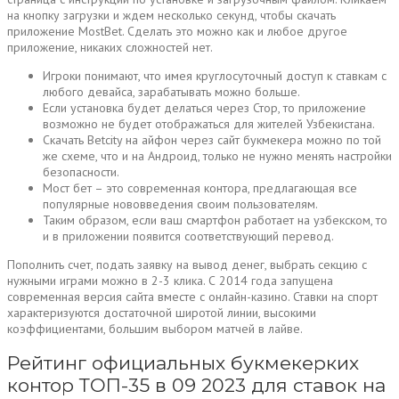
на кнопку загрузки и ждем несколько секунд, чтобы скачать
приложение MostBet. Сделать это можно как и любое другое
приложение, никаких сложностей нет.
Игроки понимают, что имея круглосуточный доступ к ставкам с
любого девайса, зарабатывать можно больше.
Если установка будет делаться через Стор, то приложение
возможно не будет отображаться для жителей Узбекистана.
Скачать Betcity на айфон через сайт букмекера можно по той
же схеме, что и на Андроид, только не нужно менять настройки
безопасности.
Мост бет – это современная контора, предлагающая все
популярные нововведения своим пользователям.
Таким образом, если ваш смартфон работает на узбекском, то
и в приложении появится соответствующий перевод.
Пополнить счет, подать заявку на вывод денег, выбрать секцию с
нужными играми можно в 2-3 клика. С 2014 года запущена
современная версия сайта вместе с онлайн-казино. Ставки на спорт
характеризуются достаточной широтой линии, высокими
коэффициентами, большим выбором матчей в лайве.
Рейтинг официальных букмекерких
контор ТОП-35 в 09 2023 для ставок на