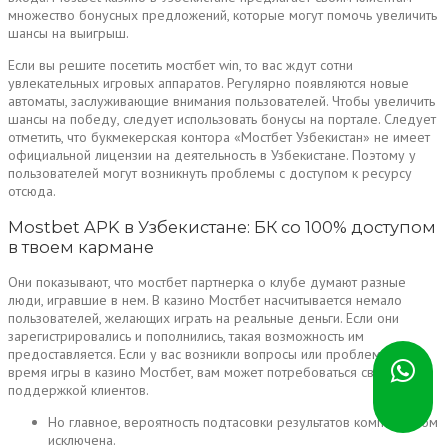
множество бонусных предложений, которые могут помочь увеличить
шансы на выигрыш.
Если вы решите посетить мостбет win, то вас ждут сотни
увлекательных игровых аппаратов. Регулярно появляются новые
автоматы, заслуживающие внимания пользователей. Чтобы увеличить
шансы на победу, следует использовать бонусы на портале. Следует
отметить, что букмекерская контора «Мостбет Узбекистан» не имеет
официальной лицензии на деятельность в Узбекистане. Поэтому у
пользователей могут возникнуть проблемы с доступом к ресурсу
отсюда.
Mostbet APK в Узбекистане: БК со 100% доступом
в твоем кармане
Они показывают, что мостбет партнерка о клубе думают разные
люди, игравшие в нем. В казино Мостбет насчитывается немало
пользователей, желающих играть на реальные деньги. Если они
зарегистрировались и пополнились, такая возможность им
предоставляется. Если у вас возникли вопросы или проблемы во
время игры в казино Мостбет, вам может потребоваться связаться с
поддержкой клиентов.
Но главное, вероятность подтасовки результатов компьютером
исключена.