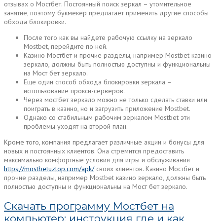
отзывах о Мостбет. Постоянный поиск зеркал – утомительное
занятие, поэтому букмекер предлагает применить другие способы
обхода блокировки.
После того как вы найдете рабочую ссылку на зеркало
Mostbet, перейдите по ней.
Казино Мостбет и прочие разделы, например Mostbet казино
зеркало, должны быть полностью доступны и функциональны
на Мост бет зеркало.
Еще один способ обхода блокировки зеркала –
использование прокси-серверов.
Через мостбет зеркало можно не только сделать ставки или
поиграть в казино, но и загрузить приложение Mostbet.
Однако со стабильным рабочим зеркалом Mostbet эти
проблемы уходят на второй план.
Кроме того, компания предлагает различные акции и бонусы для
новых и постоянных клиентов. Она стремится предоставить
максимально комфортные условия для игры и обслуживания
https://mostbetuztop.com/apk/
своих клиентов. Казино Мостбет и
прочие разделы, например Mostbet казино зеркало, должны быть
полностью доступны и функциональны на Мост бет зеркало.
Скачать программу Мостбет на
компьютер: инструкция где и как