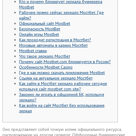
Кто и почему блокирует зеркала букмекера
Mostbet
Рабочее прямо сейчас зеркало Мостбет. Где
найти?
Официальный сайт Mostbet
Безопасность MostBet
Онлайн игры Mostbet
Как проходит регистрация в Мостбет?
Игровые автоматы в казино Мостбет
Mostbet ставки
Что такое зеркало Мостбет
Почему сайт Mostbet.com блокируется в России?
Особенности Mostbet Casino
Где и как можно скачать приложение Mostbet
Ссылки на актуальное зеркало Мостбет
Как зайти в Мостбет зеркало рабочее сегодня
используя сайт mostbet com site?
Законно ли играть в офшорной БК, используя
зеркало?
Как войти на сайт Мостбет без использования
зеркал
Оно представляет собой точную копию официального ресурса,
расположенную на другом сервере. Оффшорные букмекерские