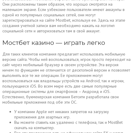
Они расположены таким образом, что хорошо смотрятся на
маленьком экране. Если узбекские пользователи имеют аккаунты в
одной из популярных социальных сетей, они могут
зарегистрироваться на сайте Mostbet, используя ее. Здесь на этапе
создания учетной записи вам необходимо нажать на логотип
социальной сети и авторизоваться там в свой аккаунт.
Мостбет казино — играть легко
Для таких клиентов компания предлагает использовать мобильную
версию сайта. Чтобы ней воспользоваться, игрок просто переходит на
сайт через мобильный браузер в своем устройстве. Эта версия
ничем по функциям не отличается от десктопной версии и позволяет
выполнять все те же операции. Ее приложением могут
воспользоваться как владельцы устройств на Android, так и игроки,
пользующиеся iOS. Во всем мире есть две самые популярные
операционные системы для смартфонов – Андроид и iOS.
Естественно, букмекерская компания Бетсити разработала свои
мобильные приложения под обе эти ОС.
У компании Apple нет никаких запретов на загрузку
приложения для азартных игр.
Вы можете ставить как удаленно с телефона, так и MostBet
скачать на компьютер.