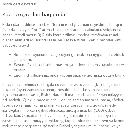
sonra geri qaytarılır.
Kazino oyunları haqqında
Riskin idarə edilməsi mərkəzi “fora”nı istədiyi zaman dəyişdirmə haqqını
özündə saxlayır. “Fora”lar mərkəzi mərc sistemi tərəfindən təsdiqləndiyi
andan keçərli sayılır. B) Riskin idarə edilməsi mərkəzi tərəfindən rəsmi
olaraq elan edilən “Birinci Hissə” və “Oyun Nəticəsi” yekun nəticələr kimi
qəbul ediləcəkdir.
Bu da sizə, oyunun necə getdiyini görmək, ona uyğun mərc etmək
şansı verir.
Saytın güvənli, etibarlı olması peşəkar komandamız tərəfindən test
olunub.
Lakin indi, istədiyimiz anda kuponu sata, və gəlirimizi götürə bilirik.
C) bu mərc növündə qalib gələn oyun nəticəsi, oyunu təşkil etmiş rəsmi
orqanın (oyun zamanı yaranmış) hesabla əlaqədar verdiyi rəsmi
açıqlamalarına əsasən, Riskin idarə edilməsi mərkəzi tərəfindən müəyyən
ediləcəkdir; Ç) oyun mərclər qəbul edilən zaman təxirə salınarsa, növbəti
topu qapıya hansı komandanın vuracağı barədə mərc qoyuluşu edən
iştirakçıların mərcləri qəbul olunacaq, ancaq əmsal bir (1,00) qəbul
ediləcəkdir. Əlaqədar əməliyyat, qalib gələn nəticənin hansı meyarlar
nəzərdə tutularaq müəyyən ediləcəyi, təqdim olunan mərc növü və lazımi
məlumatlar proqramda göstərilir. Futbol yarışının ümumi nəticəsi və ya