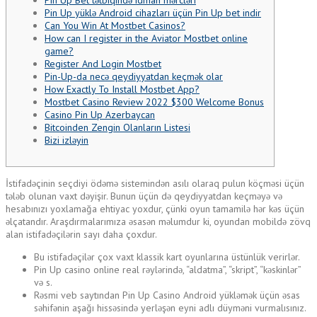
Pin Up Bet tətbiqində idman mərcləri
Pin Up yüklə Android cihazları üçün Pin Up bet indir
Can You Win At Mostbet Casinos?
How can I register in the Aviator Mostbet online
game?
Register And Login Mostbet
Pin-Up-da necə qeydiyyatdan keçmək olar
How Exactly To Install Mostbet App?
Mostbet Casino Review 2022 $300 Welcome Bonus
Casino Pin Up Azerbaycan
Bitcoinden Zengin Olanların Listesi
Bizi izləyin
İstifadəçinin seçdiyi ödəmə sistemindən asılı olaraq pulun köçməsi üçün
tələb olunan vaxt dəyişir. Bunun üçün də qeydiyyatdan keçməyə və
hesabınızı yoxlamağa ehtiyac yoxdur, çünki oyun tamamilə hər kəs üçün
əlçatandır. Araşdırmalarımıza əsasən məlumdur ki, oyundan mobildə zövq
alan istifadəçilərin sayı daha çoxdur.
Bu istifadəçilər çox vaxt klassik kart oyunlarına üstünlük verirlər.
Pin Up casino online real rəylərində, “aldatma”, “skript”, “kəskinlər”
və s.
Rəsmi veb saytından Pin Up Casino Android yükləmək üçün əsas
səhifənin aşağı hissəsində yerləşən eyni adlı düyməni vurmalısınız.