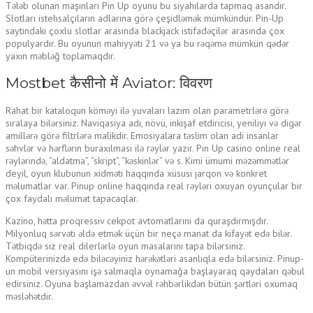
Tələb olunan maşınları Pin Up oyunu bu siyahılarda tapmaq asandır.
Slotları istehsalçıların adlarına görə çeşidləmək mümkündür. Pin-Up
saytındakı çoxlu slotlar arasında blackjack istifadəçilər arasında çox
populyardır. Bu oyunun mahiyyəti 21 və ya bu rəqəmə mümkün qədər
yaxın məbləğ toplamaqdır.
Mostbet कैसीनो में Aviator: विवरण
Rahat bir kataloqun köməyi ilə yuvaları lazım olan parametrlərə görə
sıralaya bilərsiniz. Naviqasiya adı, növü, inkişaf etdiricisi, yeniliyi və digər
amillərə görə filtrlərə malikdir. Emosiyalara təslim olan adi insanlar
səhvlər və hərflərin buraxılması ilə rəylər yazır. Pin Up casino online real
rəylərində, “aldatma”, “skript”, “kəskinlər” və s. Kimi ümumi məzəmmətlər
deyil, oyun klubunun xidməti haqqında xüsusi jarqon və konkret
məlumatlar var. Pinup online haqqında real rəyləri oxuyan oyunçular bir
çox faydalı məlumat tapacaqlar.
Kazino, hətta proqressiv cekpot avtomatlarını da quraşdırmışdır.
Milyonluq sərvəti əldə etmək üçün bir neçə manat da kifayət edə bilər.
Tətbiqdə siz real dilerlərlə oyun masalarını tapa bilərsiniz.
Kompüterinizdə edə biləcəyiniz hərəkətləri asanlıqla edə bilərsiniz. Pinup-
un mobil versiyasını işə salmaqla oynamağa başlayaraq qaydaları qəbul
edirsiniz. Oyuna başlamazdan əvvəl rəhbərlikdən bütün şərtləri oxumaq
məsləhətdir.