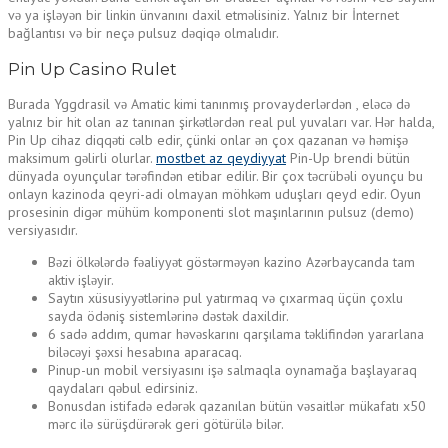
və ya işləyən bir linkin ünvanını daxil etməlisiniz. Yalnız bir İnternet
bağlantısı və bir neçə pulsuz dəqiqə olmalıdır.
Pin Up Casino Rulet
Burada Yggdrasil və Amatic kimi tanınmış provayderlərdən , eləcə də
yalnız bir hit olan az tanınan şirkətlərdən real pul yuvaları var. Hər halda,
Pin Up cihaz diqqəti cəlb edir, çünki onlar ən çox qazanan və həmişə
maksimum gəlirli olurlar.
mostbet az qeydiyyat
Pin-Up brendi bütün
dünyada oyunçular tərəfindən etibar edilir. Bir çox təcrübəli oyunçu bu
onlayn kazinoda qeyri-adi olmayan möhkəm uduşları qeyd edir. Oyun
prosesinin digər mühüm komponenti slot maşınlarının pulsuz (demo)
versiyasıdır.
Bəzi ölkələrdə fəaliyyət göstərməyən kazino Azərbaycanda tam
aktiv işləyir.
Saytın xüsusiyyətlərinə pul yatırmaq və çıxarmaq üçün çoxlu
sayda ödəniş sistemlərinə dəstək daxildir.
6 sadə addım, qumar həvəskarını qarşılama təklifindən yararlana
biləcəyi şəxsi hesabına aparacaq.
Pinup-un mobil versiyasını işə salmaqla oynamağa başlayaraq
qaydaları qəbul edirsiniz.
Bonusdan istifadə edərək qazanılan bütün vəsaitlər mükafatı x50
mərc ilə sürüşdürərək geri götürülə bilər.