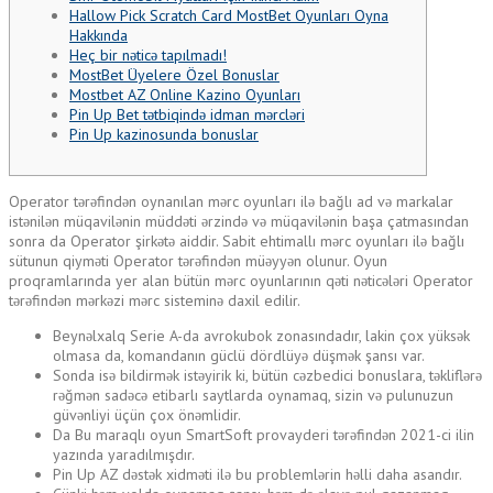
Hallow Pick Scratch Card MostBet Oyunları Oyna
Hakkında
Heç bir nəticə tapılmadı!
MostBet Üyelere Özel Bonuslar
Mostbet AZ Online Kazino Oyunları
Pin Up Bet tətbiqində idman mərcləri
Pin Up kazinosunda bonuslar
Operator tərəfindən oynanılan mərc oyunları ilə bağlı ad və markalar
istənilən müqavilənin müddəti ərzində və müqavilənin başa çatmasından
sonra da Operator şirkətə aiddir. Sabit ehtimallı mərc oyunları ilə bağlı
sütunun qiyməti Operator tərəfindən müəyyən olunur. Oyun
proqramlarında yer alan bütün mərc oyunlarının qəti nəticələri Operator
tərəfindən mərkəzi mərc sisteminə daxil edilir.
Beynəlxalq Serie A-da avrokubok zonasındadır, lakin çox yüksək
olmasa da, komandanın güclü dördlüyə düşmək şansı var.
Sonda isə bildirmək istəyirik ki, bütün cəzbedici bonuslara, təkliflərə
rəğmən sadəcə etibarlı saytlarda oynamaq, sizin və pulunuzun
güvənliyi üçün çox önəmlidir.
Da Bu maraqlı oyun SmartSoft provayderi tərəfindən 2021-ci ilin
yazında yaradılmışdır.
Pin Up AZ dəstək xidməti ilə bu problemlərin həlli daha asandır.