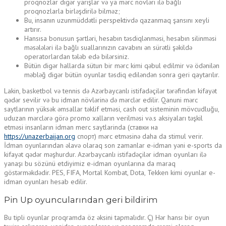
proqnozlar digər yarışlar və ya mərc növləri ilə bağlı
proqnozlarla birləşdirilə bilməz;
Bu, insanın uzunmüddətli perspektivdə qazanmaq şansını xeyli
artırır.
Hansısa bonusun şərtləri, hesabın təsdiqlənməsi, hesabın silinməsi
məsələləri ilə bağlı suallarınızın cavabını ən sürətli şəkildə
operatorlardan tələb edə bilərsiniz.
Bütün digər hallarda sütun bir mərc kimi qəbul edilmir və ödənilən
məbləğ digər bütün oyunlar təsdiq ediləndən sonra geri qaytarılır.
Lakin, basketbol və tennis də Azərbaycanlı istifadəçilər tərəfindən kifayət
qədər sevilir və bu idman növlərinə də mərclər edilir. Qanuni mərc
saytlarının yüksək əmsallar təklif etməsi, cash out sisteminin mövcudluğu,
uduzan mərclərə görə promo xalların verilməsi və.s aksiyaları təşkil
etməsi insanların idman merc saytlarinda (ставки на
https://unazerbaijan.org
спорт) mərc etməsinə daha da stimul verir.
İdman oyunlarından əlavə olaraq son zamanlar e-idman yəni e-sports da
kifayət qədər məşhurdur. Azərbaycanlı istifadəçilər idman oyunları ilə
yanaşı bu sözünü etdiyimiz e-idman oyunlarına da maraq
göstərməkdədir. PES, FIFA, Mortal Kombat, Dota, Tekken kimi oyunlar e-
idman oyunları hesab edilir.
Pin Up oyuncularından geri bildirim
Bu tipli oyunlar proqramda öz əksini tapmalıdır. Ç) Hər hansı bir oyun