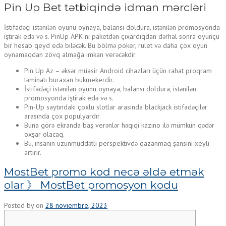
Pin Up Bet tətbiqində idman mərcləri
İstifadəçi istənilən oyunu oynaya, balansı doldura, istənilən promosyonda
iştirak edə və s. PinUp APK-ni paketdən çıxardıqdan dərhal sonra oyunçu
bir hesab qeyd edə biləcək. Bu bölmə poker, rulet və daha çox oyun
oynamaqdan zövq almağa imkan verəcəkdir.
Pin Up Az – əksər müasir Android cihazları üçün rahat proqram
təminatı buraxan bukmekerdir.
İstifadəçi istənilən oyunu oynaya, balansı doldura, istənilən
promosyonda iştirak edə və s.
Pin-Up saytındakı çoxlu slotlar arasında blackjack istifadəçilər
arasında çox populyardır.
Buna görə ekranda baş verənlər həqiqi kazino ilə mümkün qədər
oxşar olacaq.
Bu, insanın uzunmüddətli perspektivdə qazanmaq şansını xeyli
artırır.
MostBet promo kod necə əldə etmək
olar 》 MostBet promosyon kodu
Posted by
on
28 noviembre, 2023