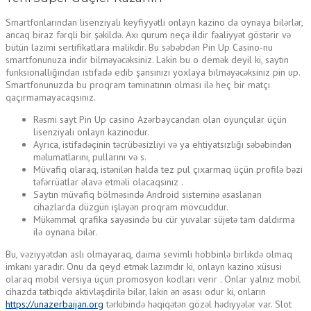
Smartfonlarından lisenziyalı keyfiyyətli onlayn kazino da oynaya bilərlər,
ancaq biraz fərqli bir şəkildə. Axı qurum neçə ildir fəaliyyət göstərir və
bütün lazımi sertifikatlara malikdir. Bu səbəbdən Pin Up Casino-nu
smartfonunuza indir bilməyəcəksiniz. Lakin bu o demək deyil ki, saytın
funksionallığından istifadə edib şansınızı yoxlaya bilməyəcəksiniz pin up.
Smartfonunuzda bu proqram təminatının olması ilə heç bir matçı
qaçırmamayacaqsınız.
Rəsmi sayt Pin Up casino Azərbaycandan olan oyunçular üçün
lisenziyalı onlayn kazinodur.
Ayrıca, istifadəçinin təcrübəsizliyi və ya ehtiyatsızlığı səbəbindən
məlumatlarını, pullarını və s.
Müvafiq olaraq, istənilən halda tez pul çıxarmaq üçün profilə bəzi
təfərrüatlar əlavə etməli olacaqsınız .
Saytın müvafiq bölməsində Android sisteminə əsaslanan
cihazlarda düzgün işləyən proqram mövcuddur.
Mükəmməl qrafika sayəsində bu cür yuvalar süjetə tam daldırma
ilə oynana bilər.
Bu, vəziyyətdən aslı olmayaraq, daima sevimli hobbinlə birlikdə olmaq
imkanı yaradır. Onu da qeyd etmək lazımdır ki, onlayn kazino xüsusi
olaraq mobil versiya üçün promosyon kodları verir . Onlar yalnız mobil
cihazda tətbiqdə aktivləşdirilə bilər, lakin ən əsası odur ki, onların
https://unazerbaijan.org
tərkibində həqiqətən gözəl hədiyyələr var. Slot