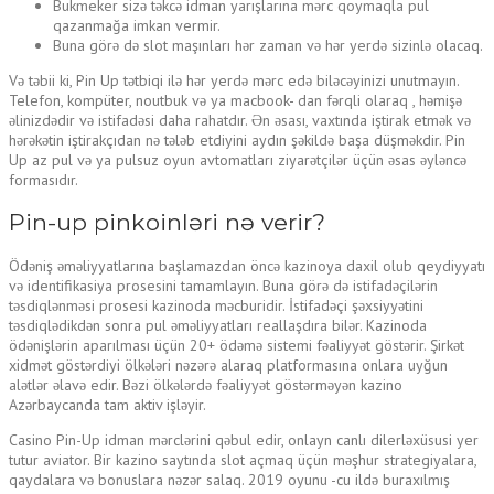
Bukmeker sizə təkcə idman yarışlarına mərc qoymaqla pul
qazanmağa imkan vermir.
Buna görə də slot maşınları hər zaman və hər yerdə sizinlə olacaq.
Və təbii ki, Pin Up tətbiqi ilə hər yerdə mərc edə biləcəyinizi unutmayın.
Telefon, kompüter, noutbuk və ya macbook- dan fərqli olaraq , həmişə
əlinizdədir və istifadəsi daha rahatdır. Ən əsası, vaxtında iştirak etmək və
hərəkətin iştirakçıdan nə tələb etdiyini aydın şəkildə başa düşməkdir. Pin
Up az pul və ya pulsuz oyun avtomatları ziyarətçilər üçün əsas əyləncə
formasıdır.
Pin-up pinkoinləri nə verir?
Ödəniş əməliyyatlarına başlamazdan öncə kazinoya daxil olub qeydiyyatı
və identifikasiya prosesini tamamlayın. Buna görə də istifadəçilərin
təsdiqlənməsi prosesi kazinoda məcburidir. İstifadəçi şəxsiyyətini
təsdiqlədikdən sonra pul əməliyyatları reallaşdıra bilər. Kazinoda
ödənişlərin aparılması üçün 20+ ödəmə sistemi fəaliyyət göstərir. Şirkət
xidmət göstərdiyi ölkələri nəzərə alaraq platformasına onlara uyğun
alətlər əlavə edir. Bəzi ölkələrdə fəaliyyət göstərməyən kazino
Azərbaycanda tam aktiv işləyir.
Casino Pin-Up idman mərclərini qəbul edir, onlayn canlı dilerləxüsusi yer
tutur aviator. Bir kazino saytında slot açmaq üçün məşhur strategiyalara,
qaydalara və bonuslara nəzər salaq. 2019 oyunu -cu ildə buraxılmış