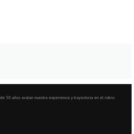
 de 50 años avalan nuestra experiencia y trayectoria en el rubro.