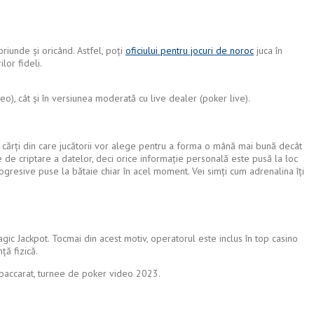
riunde și oricând. Astfel, poți
oficiului pentru jocuri de noroc
juca în
lor fideli.
eo), cât și în versiunea moderată cu live dealer (poker live).
 cărți din care jucătorii vor alege pentru a forma o mână mai bună decât
e de criptare a datelor, deci orice informație personală este pusă la loc
ogresive puse la bătaie chiar în acel moment. Vei simți cum adrenalina îți
Magic Jackpot. Tocmai din acest motiv, operatorul este inclus în top casino
ă fizică.
tă, baccarat, turnee de poker video 2023.