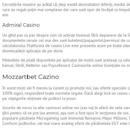
Cercetările noastre au arătat că, deşi există dezvoltatori diferiţi, modul de
care au reguli puţin mai complexe dar care sunt uşor de învăţat cu timpul. C
ele.
Admiral Casino
Un ghid pas cu pas despre cum să activați bonusul fără depunere de la Supe
documentele cerute cel mai des sunt buletinul/paşaportul/permisul de condu
calculatorului. Platforma de casino Live este prezenta acum pe toate siteu
downloadezi aplicația de pe store.
Metodele de plată disponibile pe aplicația de mobil sunt aceleași ca cele 
bancar, Skrill, Netteler sau Paysafecard. Cazinourile online licențiate nu m
Mozzartbet Cazino
În acest mod, vei fi mereu la curent cu promoții noi, sau oferte speciale c
100% siguri, respectând toate normele legale. Dacă alegi însă un casino de
pe câștigurile obținute de jucători la jocuri.
Jocurile de noroc la alte cazinouri online noi (sau nu) în afară de cele car
ţării pentru că se pot lua amenzi, aşa cum a fost spus în secţiunea de sus. C
populare păcănele Microgaming sunt Immortal Romance, Major Millions, Thu
Conform jucătorilor, cel mai mare avantaj oferit de păcănelele EGT este J