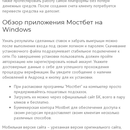
также протестировать работу самой платформы без потери
денежных средств. После создания счета клиенту потребуется
перевести средства на депозит.
Обзор приложения Мостбет на
Windows
Узнать результаты сделанных ставок и забрать выигрыши можно
после выполнения входа под своим логином и паролем. Скачивание
установочного файла подразумевает стабильное подключение к
сети. По завершению установки пользователь должен пройти
авторизацию или зарегистрировать новый аккаунт. Укажите
достоверные данные о себе для успешного прохождения
процедуры верификации. Вы увидите сообщение о наличии
обновлений в Андроид и кнопку для их установки.
При распаковке программы “Мостбет” на компьютер просто
придерживайтесь пошаговых подсказок.
Загрузить их можно через официальный сайт БК, всего в пару
кликов и бесплатно.
Букмекерская контора Mostbet для обеспечения доступа к
своим ресурсам предоставляет своим клиентам несколько
различных способов.
Мобильная версия сайта – урезанная версия оригинального сайта,