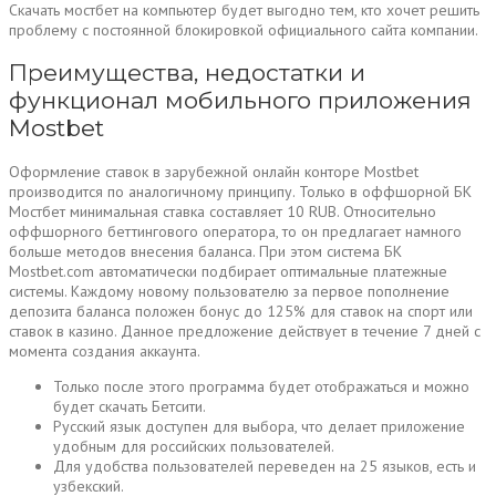
Скачать мостбет на компьютер будет выгодно тем, кто хочет решить
проблему с постоянной блокировкой официального сайта компании.
Преимущества, недостатки и
функционал мобильного приложения
Mostbet
Оформление ставок в зарубежной онлайн конторе Mostbet
производится по аналогичному принципу. Только в оффшорной БК
Мостбет минимальная ставка составляет 10 RUB. Относительно
оффшорного беттингового оператора, то он предлагает намного
больше методов внесения баланса. При этом система БК
Mostbet.com автоматически подбирает оптимальные платежные
системы. Каждому новому пользователю за первое пополнение
депозита баланса положен бонус до 125% для ставок на спорт или
ставок в казино. Данное предложение действует в течение 7 дней с
момента создания аккаунта.
Только после этого программа будет отображаться и можно
будет скачать Бетсити.
Русский язык доступен для выбора, что делает приложение
удобным для российских пользователей.
Для удобства пользователей переведен на 25 языков, есть и
узбекский.