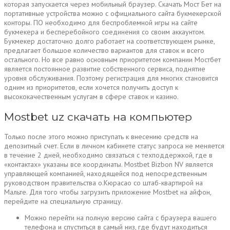
которая запускается через мобильный браузер. Скачать Мост Бет на
портативные устройства можно с официального сайта букмекерской
конторы. ПО необходимо для беспроблемной игры на сайте
букмекера и бесперебойного соединения со своим аккаунтом.
Букмекер достаточно долго работает на соответствующем рынке,
предлагает большое количество вариантов для ставок и всего
остального. Но все равно основным приоритетом компании Мостбет
является постоянное развитие собственного сервиса, поднятие
уровня обслуживания. Поэтому регистрация для многих становится
одним из приоритетов, если хочется получить доступ к
высококачественным услугам в сфере ставок и казино.
Mostbet uz скачать на компьютер
Только после этого можно приступать к внесению средств на
депозитный счет. Если в личном кабинете статус запроса не меняется
в течение 2 дней, необходимо связаться с техподдержкой, где в
«контактах» указаны все координаты. Mostbet Bizbon NV является
управляющей компанией, находящейся под непосредственным
руководством правительства о.Кюрасао со штаб-квартирой на
Мальте. Для того чтобы загрузить приложение Mostbet на айфон,
перейдите на специальную страницу.
Можно перейти на полную версию сайта с браузера вашего
телефона и спуститься в самый низ, где будут находиться