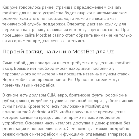
Как уже говорилось ранее, страница с предложением скачать
mostbet для вашего устройства будет открыта в автоматическом
режиме. Если этого не произошло, то можно написать в чат
технической службы поддержки. Оператор даст вам ссылку для
перехода на страницу скачивания интересующего вас софта. При
посещении сайта Mostbet casino стоит обратить внимание не только
на ассортимент представленных здесь игр.
Первый взгляд на линию MostBet для Uz
Само собой, для попадания в него требуется осуществить mostbet
вход. Больше нет необходимости находиться постоянно у
персонального компьютера или посещать наземные пункты ставок.
Через мобильное приложение от Pin-Up пользователи могут
поменять язык интерфейса.
В списке есть доллары США, евро, британские фунты, российские
рубли, гривны, индийские рупии и, приятный сюрприз, узбекистанские
сумы havola. Кроме того, есть приложение MostBet для
пользователей Android и iOS, чтобы получать все преимущества,
которые компания предоставляет прямо на ваше мобильное
устройство. Основная часть каталога доступна в демо-режиме без
регистрации и пополнения счета. С ее помощью можно подробно
ознакомиться с интерфейсом и функциями отдельных аппаратов, а