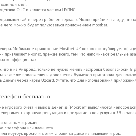
позитный счет.
 лицензию ФНС и является членом ЦУПИС.
ициальном сайте через рабочее зеркало. Можно прийти к выводу, что 
сле чего можно будет пользоваться приложением mostbet.
екера. Мобильное приложение Mostbet UZ полностью дублирует официал
ни привлекают многих, прежде всего, тем, что напоминают реальные аз
ных коэффициентах.
, что и на Андроид, только не нужно менять настройки безопасности. В 
м, какие же приложения и дополнения букмекер приготовил для пользова
ь деньги через карты Uzcard. Учтите, что для использования приложен
телефон бесплатно
е игрового счета и вывод денег из “Мостбет” выполняются непосредс
кер имеет хорошую репутацию и предлагает свои услуги в 39 странах 
 и опытным игрокам.
е с телефона или планшета.
или ноутбук просто, и с этим справится даже начинающий игрок.