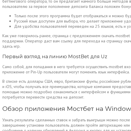
беттингового оператора, то он предлагает намного больше методов 
пользователю за первое пополнение депозита баланса положен бонус 
Только после этого программа будет отображаться и можно буде
Русский язык доступен для выбора, что делает приложение удо
Для удобства пользователей переведен на 25 языков, есть и уз
Как уже говорилось ранее, страница с предложением скачать mostbet 
поддержки. Оператор даст вам ссылку для перехода на страницу скач
здесь игр.
Первый взгляд на линию MostBet для Uz
Само собой, для попадания в него требуется осуществить mostbet вх
приложение от Pin-Up пользователи могут поменять язык интерфейса.
В списке есть доллары США, евро, британские фунты, российские рубли
и iOS, чтобы получать все преимущества, которые компания предостав
помощью можно подробно ознакомиться с интерфейсом и функциями от
потребуется перевести средства на депозит.
Обзор приложения Мостбет на Window
Узнать результаты сделанных ставок и забрать выигрыши можно посл
завершению установки пользователь должен пройти авторизацию или
сообщение о наличии обновлений в Андроид и кнопку для их установк