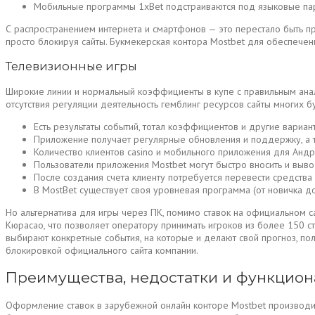
Мобильные программы 1xBet подстраиваются под языковые па
С распространением интернета и смартфонов — это перестало быть п
просто блокируя сайты. Букмекерская контора Mostbet для обеспечен
Телевизионные игры
Широкие линии и нормальный коэффициенты в купе с правильным анал
отсутствия регуляции деятельность гемблинг ресурсов сайты многих б
Есть результаты событий, тотал коэффициентов и другие вариант
Приложение получает регулярные обновления и поддержку, а т
Количество клиентов casino и мобильного приложения для Анд
Пользователи приложения Mostbet могут быстро вносить и выв
После создания счета клиенту потребуется перевести средства 
В MostBet существует своя уровневая программа (от новичка до
Но альтернатива для игры через ПК, помимо ставок на официальном с
Кюрасао, что позволяет оператору принимать игроков из более 150 ст
выбирают конкретные события, на которые и делают свой прогноз, по
блокировкой официального сайта компании.
Преимущества, недостатки и функцион
Оформление ставок в зарубежной онлайн конторе Mostbet производи