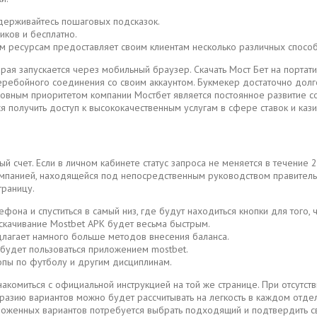
держивайтесь пошаговых подсказок.
иков и бесплатно.
им ресурсам предоставляет своим клиентам несколько различных способ
орая запускается через мобильный браузер. Скачать Мост Бет на порта
ребойного соединения со своим аккаунтом. Букмекер достаточно долг
основным приоритетом компании Мостбет является постоянное развитие с
я получить доступ к высококачественным услугам в сфере ставок и кази
й счет. Если в личном кабинете статус запроса не меняется в течение 
омпанией, находящейся под непосредственным руководством правительс
траницу.
она и спуститься в самый низ, где будут находиться кнопки для того, 
скачивание Mostbet APK будет весьма быстрым.
лагает намного больше методов внесения баланса.
 будет пользоваться приложением mostbet.
опы по футболу и другим дисциплинам.
накомиться с официальной инструкцией на той же странице. При отсутс
бразию вариантов можно будет рассчитывать на легкость в каждом отд
оженных вариантов потребуется выбрать подходящий и подтвердить св