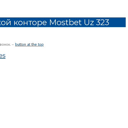
ой конторе Mostbet Uz 323
вонок. –
button at the top
es