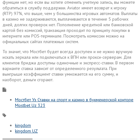
функции нет, но если вы хотите отменить учетную запись, вы можете
обратиться в службу поддержки. Aviator имеет возврат к игроку
(RTP) 97%, что выше, чем у большинства игровых автоматов. Выплаты
в казино не задерживаются, выплачиваются в течение 5 рабочих
дней, долгих проверок нет. Пополнение кредитной или банковской
картой без комиссий, транзакция проходит по принципу покупки в
интернете или POS-терминале. Посмотреть комиссии можно на
официальных сайтах платежных систем.
То значит, что Мостбет будет всегда доступен и не нужно вручную
искать зеркала или подключаться к ВПН или прокси-серверам. Для
клиентов бриджа доступны одиночные и экспресс-ставки. В первом
варианте ставка зависит от определенного результата. При
выигрыше коэффициент ставки умножается на его сумму, и
наоборот, деньги сгорают.
Мостбет Уз Ставки на спорт и казино в букмекерской конторе
Mostbet Uz 323
kingdom
kingdom UZ