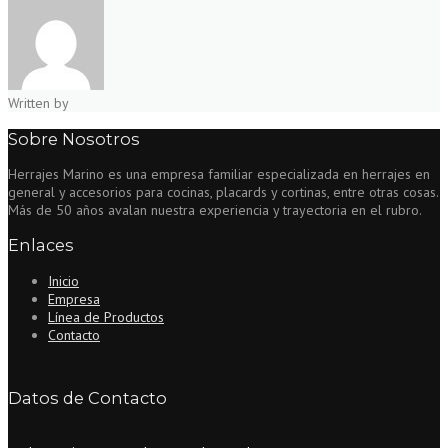
Written by
Sobre Nosotros
Herrajes Marino es una empresa familiar especializada en herrajes en
general y accesorios para cocinas, placards y cortinas, entre otras cosas.
Más de 50 años avalan nuestra experiencia y trayectoria en el rubro.
Enlaces
Inicio
Empresa
Línea de Productos
Contacto
Datos de Contacto