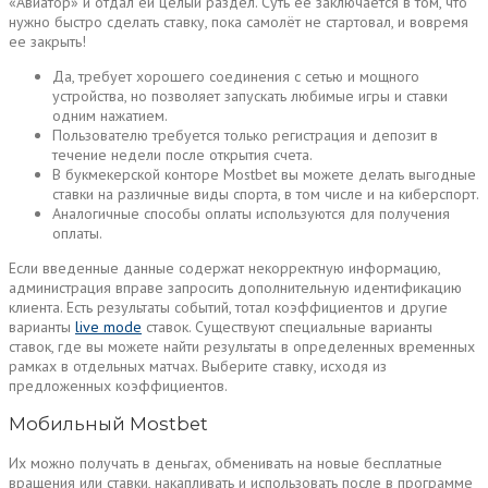
«Авиатор» и отдал ей целый раздел. Суть ее заключается в том, что
нужно быстро сделать ставку, пока самолёт не стартовал, и вовремя
ее закрыть!
Да, требует хорошего соединения с сетью и мощного
устройства, но позволяет запускать любимые игры и ставки
одним нажатием.
Пользователю требуется только регистрация и депозит в
течение недели после открытия счета.
В букмекерской конторе Mostbet вы можете делать выгодные
ставки на различные виды спорта, в том числе и на киберспорт.
Аналогичные способы оплаты используются для получения
оплаты.
Если введенные данные содержат некорректную информацию,
администрация вправе запросить дополнительную идентификацию
клиента. Есть результаты событий, тотал коэффициентов и другие
варианты
live mode
ставок. Существуют специальные варианты
ставок, где вы можете найти результаты в определенных временных
рамках в отдельных матчах. Выберите ставку, исходя из
предложенных коэффициентов.
Мобильный Mostbet
Их можно получать в деньгах, обменивать на новые бесплатные
вращения или ставки, накапливать и использовать после в программе