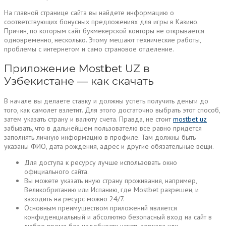
На главной странице сайта вы найдете информацию о
соответствующих бонусных предложениях для игры в Казино.
Причин, по которым сайт букмекерской конторы не открывается
одновременно, несколько. Этому мешают технические работы,
проблемы с интернетом и само страновое отделение.
Приложение Mostbet UZ в
Узбекистане — как скачать
В начале вы делаете ставку и должны успеть получить деньги до
того, как самолет взлетит. Для этого достаточно выбрать этот способ,
затем указать страну и валюту счета. Правда, не стоит
mostbet uz
забывать, что в дальнейшем пользователю все равно придется
заполнять личную информацию в профиле. Там должны быть
указаны ФИО, дата рождения, адрес и другие обязательные вещи.
Для доступа к ресурсу лучше использовать окно
официального сайта.
Вы можете указать иную страну проживания, например,
Великобританию или Испанию, где Mostbet разрешен, и
заходить на ресурс можно 24/7.
Основным преимуществом приложений является
конфиденциальный и абсолютно безопасный вход на сайт в
любое время без надобности искать зеркала или