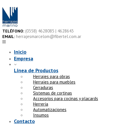
Skip
to
content
(0358) 4628085 | 4628643
TELÉFONO:
herrajesmarcelom@fibertel.com.ar
EMAIL:
Inicio
Empresa
Línea de Productos
Herrajes para obras
Herrajes para muebles
Cerraduras
Sistemas de cortinas
Accesorios para cocinas y placards
Herrería
Automatizaciones
Insumos
Contacto