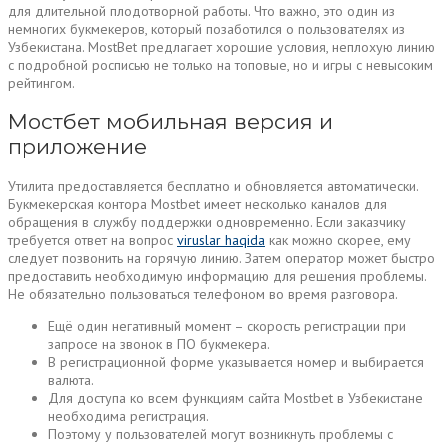
для длительной плодотворной работы. Что важно, это один из
немногих букмекеров, который позаботился о пользователях из
Узбекистана. MostBet предлагает хорошие условия, неплохую линию
с подробной росписью не только на топовые, но и игры с невысоким
рейтингом.
Мостбет мобильная версия и
приложение
Утилита предоставляется бесплатно и обновляется автоматически.
Букмекерская контора Mostbet имеет несколько каналов для
обращения в службу поддержки одновременно. Если заказчику
требуется ответ на вопрос
viruslar haqida
как можно скорее, ему
следует позвонить на горячую линию. Затем оператор может быстро
предоставить необходимую информацию для решения проблемы.
Не обязательно пользоваться телефоном во время разговора.
Ещё один негативный момент – скорость регистрации при
запросе на звонок в ПО букмекера.
В регистрационной форме указывается номер и выбирается
валюта.
Для доступа ко всем функциям сайта Mostbet в Узбекистане
необходима регистрация.
Поэтому у пользователей могут возникнуть проблемы с