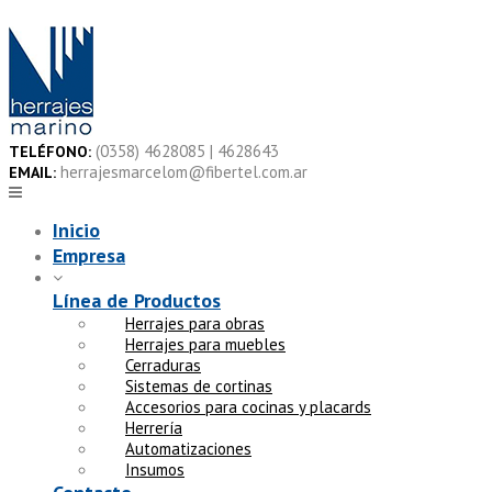
Skip
to
content
(0358) 4628085 | 4628643
TELÉFONO:
herrajesmarcelom@fibertel.com.ar
EMAIL:
Inicio
Empresa
Línea de Productos
Herrajes para obras
Herrajes para muebles
Cerraduras
Sistemas de cortinas
Accesorios para cocinas y placards
Herrería
Automatizaciones
Insumos