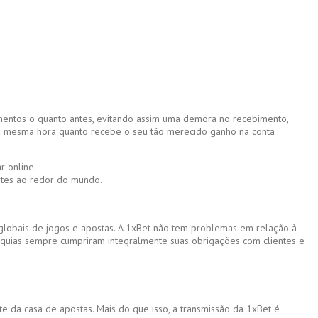
mentos o quanto antes, evitando assim uma demora no recebimento,
a na mesma hora quanto recebe o seu tão merecido ganho na conta
r online.
rtes ao redor do mundo.
 globais de jogos e apostas. A 1xBet não tem problemas em relação à
nquias sempre cumpriram integralmente suas obrigações com clientes e
e da casa de apostas. Mais do que isso, a transmissão da 1xBet é