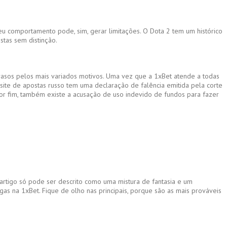
u comportamento pode, sim, gerar limitações. O Dota 2 tem um histórico
stas sem distinção.
asos pelos mais variados motivos. Uma vez que a 1xBet atende a todas
site de apostas russo tem uma declaração de falência emitida pela corte
Por fim, também existe a acusação de uso indevido de fundos para fazer
 artigo só pode ser descrito como uma mistura de fantasia e um
as na 1xBet. Fique de olho nas principais, porque são as mais prováveis