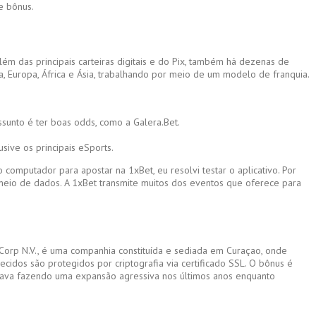
e bônus.
ém das principais carteiras digitais e do Pix, também há dezenas de
 Europa, África e Ásia, trabalhando por meio de um modelo de franquia.
unto é ter boas odds, como a Galera.Bet.
sive os principais eSports.
computador para apostar na 1xBet, eu resolvi testar o aplicativo. Por
meio de dados. A 1xBet transmite muitos dos eventos que oferece para
XCorp N.V., é uma companhia constituída e sediada em Curaçao, onde
idos são protegidos por criptografia via certificado SSL. O bônus é
stava fazendo uma expansão agressiva nos últimos anos enquanto