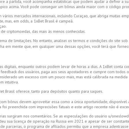
 a partida, você acompanha estatísticas que podem ajudar a definir a sua
 tópico acima. Você pode conseguir um bônus ainda maior com o código 
 vários mercados internacionais, incluindo Curaçao, que abriga muitas emp
e, mas, em odds, a 1xBet Brasil é campeã.
çao.
as de criptomoedas, das mais às menos conhecidas.
lema de limitações. No entanto, analisei os termos e condições do site so
Tenha em mente que, em qualquer uma dessas opções, você terá que forne
s digitais, enquanto outros podem levar de horas a dias. A 1xBet conta co
feedback dos usuários, paga aos seus apostadores e cumpre com todos o
considerado um excesso com um pouco mais, mas está calibrada na medida 
 intuitiva.
 Brasil oferece, tanto para depósitos quanto para saques.
 com bônus devem aproveitar essa como a única oportunidade, disponível 
 foi preenchida com imprecisões fatuais e este artigo recente não é exce
árias surgiram nos comentários. Se as especulações do usuário u/oneslowd
rdeu sua licença de operação na Russia em 2021 e apesar de ser constant
 parcerias, o programa de afiliados permitiu que a empresa adentrasse o