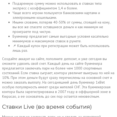
Подаренную сумму можно использовать в ставках типа
экспресс с коэффициентом 1,4 и более.
Чаще всего игроки пользуются банковскими картами и
электронными кошельками.
Иными словами, потеряв 40-50% от суммы, стоящей на кону,
вы все же спасете оставшиеся деньги и как минимум не
проиграете под чистую.
Букмекер предлагает самые выгодные условия касательно
минимумов и максимумов ставок в рунете.
📌 Каждый купон при регистрации может быть использовать
лишь раз.
Создайте аккаунт на сайте, пополните депозит, и уже сегодня вы
сможете удвоить свой счет. Каждый день на сайте букмекера
предлагается заключать пари на более чем 1000 спортивных
состязаний. Если ставка сыграет, контора увеличит выигрыш по ней на
10%. При этом деньги будут сразу перечислены на основной счет и
можно заказать выплату. На сегодняшний день букмекер 1xBet
особую популярность имеет среди жителей СНГ. Эта букмекерская
контора была зарегистрирована в 2007 году в оффшорной зоне в
Кюрасао, а ее основатель до сих пор остается неизвестным.
Ставки Live (во время события)
Можно не только заключать пари, но и следить за статистикой,