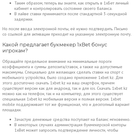
Таким образом, теперь вы знаете, как открыть в 1хБет личный
кабинет и контролировать состояние своего баланса.
В лайве ставки принимаются после стандартной 3-секундной
задержки.
Но после ввода электронной почты, её нужно подтвердить. Письмо
со ссылкой для активации приходит на указанную электронную почту.
Какой предлагает букмекер 1xBet бонус
игрокам?
Обращайте предельное внимание на минимальные пороги
коэффициента и суммы депозита/ставок, а также на допустимые
максимумы. Специально для желающих сделать ставки на спорт с
мобильного устройства, было создано приложение 1xbet kz. Для
этого достаточно скачать 1xbet kz на ваш смартфон, причем
существуют версии как для андроид, так и для ios. Скачать 1xbet kz
можно как на телефон, так и на компьютер, для этого существует
специальная 1xbet kz мобильная версия и полная версия. 1xbet
mobile поддерживает тот же функционал, что и десктопный вариант
площадки.
Зачастую денежные средства поступают на баланс мгновенно.
В некоторых случаях администрация букмекерской конторы
1xBet может запросить подтверждение личности, чтобы