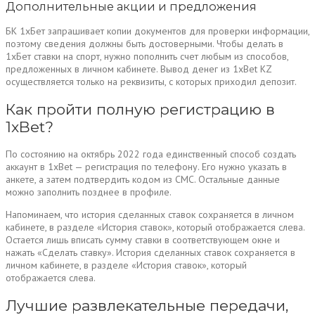
Дополнительные акции и предложения
БК 1хБет запрашивает копии документов для проверки информации,
поэтому сведения должны быть достоверными. Чтобы делать в
1хБет ставки на спорт, нужно пополнить счет любым из способов,
предложенных в личном кабинете. Вывод денег из 1xBet KZ
осуществляется только на реквизиты, с которых приходил депозит.
Как пройти полную регистрацию в
1xBet?
По состоянию на октябрь 2022 года единственный способ создать
аккаунт в 1xBet — регистрация по телефону. Его нужно указать в
анкете, а затем подтвердить кодом из СМС. Остальные данные
можно заполнить позднее в профиле.
Напоминаем, что история сделанных ставок сохраняется в личном
кабинете, в разделе «История ставок», который отображается слева.
Остается лишь вписать сумму ставки в соответствующем окне и
нажать «Сделать ставку». История сделанных ставок сохраняется в
личном кабинете, в разделе «История ставок», который
отображается слева.
Лучшие развлекательные передачи,