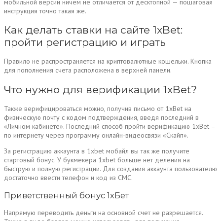
мобильной версии ничем не отличается от десктопной — пошаговая
инструкция точно такая же.
Как делать ставки на сайте 1xBet:
пройти регистрацию и играть
Правило не распространяется на криптовалютные кошельки. Кнопка
для пополнения счета расположена в верхней панели.
Что нужно для верификации 1xBet?
Также верифицироваться можно, получив письмо от 1xBet на
физическую почту с кодом подтверждения, введя последний в
«Личном кабинете». Последний способ пройти верификацию 1xBet –
по интернету через программу онлайн-видеосвязи «Скайп».
За регистрацию аккаунта в 1xbet мобайл вы так же получите
стартовый бонус. У букмекера 1xbet больше нет деления на
быструю и полную регистрации. Для создания аккаунта пользователю
достаточно ввести телефон и код из СМС.
Приветственный бонус 1хБет
Напрямую переводить деньги на основной счет не разрешается.