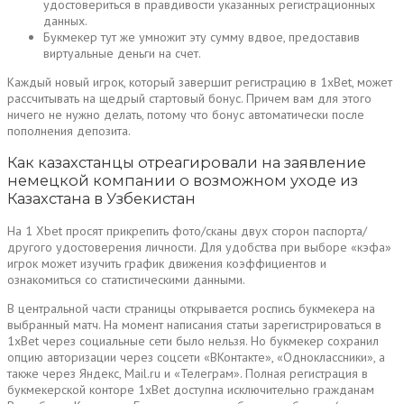
удостовериться в правдивости указанных регистрационных
данных.
Букмекер тут же умножит эту сумму вдвое, предоставив
виртуальные деньги на счет.
Каждый новый игрок, который завершит регистрацию в 1xBet, может
рассчитывать на щедрый стартовый бонус. Причем вам для этого
ничего не нужно делать, потому что бонус автоматически после
пополнения депозита.
Как казахстанцы отреагировали на заявление
немецкой компании о возможном уходе из
Казахстана в Узбекистан
На 1 Xbet просят прикрепить фото/сканы двух сторон паспорта/
другого удостоверения личности. Для удобства при выборе «кэфа»
игрок может изучить график движения коэффициентов и
ознакомиться со статистическими данными.
В центральной части страницы открывается роспись букмекера на
выбранный матч. На момент написания статьи зарегистрироваться в
1xBet через социальные сети было нельзя. Но букмекер сохранил
опцию авторизации через соцсети «ВКонтакте», «Одноклассники», а
также через Яндекс, Mail.ru и «Телеграм». Полная регистрация в
букмекерской конторе 1xBet доступна исключительно гражданам