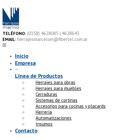
Skip
to
content
(0358) 4628085 | 4628643
TELÉFONO:
herrajesmarcelom@fibertel.com.ar
EMAIL:
Inicio
Empresa
Línea de Productos
Herrajes para obras
Herrajes para muebles
Cerraduras
Sistemas de cortinas
Accesorios para cocinas y placards
Herrería
Automatizaciones
Insumos
Contacto