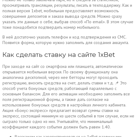
просматривать трансляции, результаты, писать в техподдержку. Как и
полная версия 1xbet, мобильная предоставляет возможность
совершения депозитов и заказа вывода средств. Можно сразу
указать эти данные о себе, выбрав способ «По email». В этом случае
тоже понадобится подтвердить номер мобильного.
В ней достаточно указать телефон и код подтверждения из СМС.
Появится форма, которую нужно заполнить для создания аккаунта.
Как сделать ставку на сайте 1xBet
При заходе на сайт со смартфона или планшета, автоматически
открывается мобильная версия. По своему функционалу она
аналогична десктопной, через нее бетторы могут проходить
регистрацию, вносить средства на счет, делать ставки и т.д. 📌 Это
способ учета бонусных средств, работающий параллельно с
основным балансом. Для его активации необходимо заполнить все
поля регистрационной формы, а также дать согласие на
использование бонусных средств в настройках личного кабинета.
Акция «Бонус-экспресс» предлагает возврат суммы ставки на
экспресс, состоящий минимум из шести событий в том случае, если не
сыграло только одно из них. Учитывайте, что минимальный
коэффициент каждого события должен быть равен 1.40.
Расскажем как зарегистрироваться на 1xBet различными