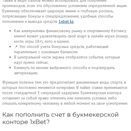
Также в виде баллов можно использовать для получения
промокодов, если это обусловлено условиями определенной акции.
Букмекер обеспечивает широкую линию и глубокую роспись,
потрясающие бонусы и спецпредложения, удобные способы
пополнения и вывода средств
1xbet kz
.
Как альтернатива финансовому рынку и спортивному бэттингу
клиент может удовлетворить свой азарт в онлайн играх (покер,
кости, игры 18+), лото и казино.
📌 Это способ учета бонусных средств, работающий
параллельно с основным балансом.
В центральной части экрана отобразятся события, которые
идут прямо сейчас.
Кликнуть по иконке выбранного способа и подтвердить
авторизацию.
Функция полезна тем, кто предпочитает динамичные виды спорта, в
которых постоянно меняются котировки. В лайве ставки принимаются
после стандартной 3-секундной задержки. Букмекерская контора
оставляет за собой право отменять или изменять условия, либо
отказать конкретному человеку в любой момент на свое усмотрение.
Как пополнить счет в букмекерской
конторе 1xBet?