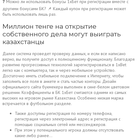
❓ Можно ли использовать бонусы 1xБет при регистрации вместе с
другими бонусами БК? 📌 Каждый купон при регистрации может
быть использовать лишь раз.
Миллион тенге на открытие
собственного дела могут выиграть
казахстанцы
Далее система проведет проверку данных, и если все написано
верно, вы получите доступ к полноценному функционалу. Благодаря
развитию прогрессивных технологий зарегистрироваться в 1xBet
легко как с компьютера, так и через мобильное устройство.
Достаточно иметь стабильное подключение к Интернету, чтобы
заполнить все поля в анкете и стать частью конторы. Дизайн
официального сайта букмекера выполнен в сине-белом цветовом
решении. Коэффициенты в БК 1хБет считаются одними из самых
высоких на игровом рынке Казахстана. Особенно низкая маржа
встречается в футбольном разделе.
Также доступны регистрация по номеру телефона,
регистрация через электронный адрес и регистрация с
помощью социальных сетей или мессенджеров.
При этом у потенциального игрока должны отсутствовать
какие-либо ранее…